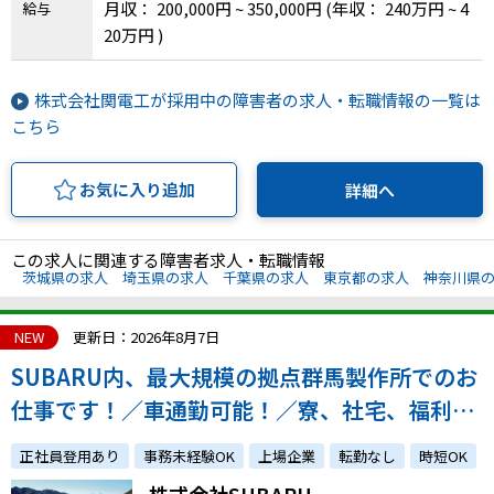
月収： 200,000円 ~ 350,000円
(年収： 240万円 ~ 4
給与
20万円 )
IT・Web制作スキルを身につける就労移行支援サービス
株式会社関電工が採用中の障害者の求人・転職情報の一覧は
こちら
ソーシャルファームサービス
お気に入り追加
詳細へ
しいたけ生産で実現する
新しい障害者雇用支援サービス
この求人に関連する障害者求人・転職情報
茨城県の求人
埼玉県の求人
千葉県の求人
東京都の求人
神奈川県
ご利用ガイド
NEW
更新日：2026年8月7日
SUBARU内、最大規模の拠点群馬製作所でのお
仕事です！／車通勤可能！／寮、社宅、福利厚
法人向けページ
生充実！
正社員登用あり
事務未経験OK
上場企業
転勤なし
時短OK
株式会社SUBARU