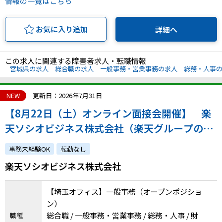
情報の一覧はこちら
お気に入り追加
詳細へ
この求人に関連する障害者求人・転職情報
宮城県の求人
総合職の求人
一般事務・営業事務の求人
総務・人事
NEW
更新日：2026年7月31日
【8月22日（土）オンライン面接会開催】 楽
天ソシオビジネス株式会社（楽天グループの特
例子会社◎障害の有無にかかわらずチャレンジ
事務未経験OK
転勤なし
できます）
楽天ソシオビジネス株式会社
【埼玉オフィス】一般事務（オープンポジショ
ン）
総合職 / 一般事務・営業事務 / 総務・人事 / 財
職種