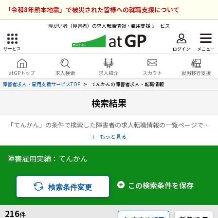
「令和8年熊本地震」で被災された皆様への就職支援について
障がい者（障害者）の求人転職情報・雇用支援サービス
ログイン
メニュー
サービス
障害者雇用のアットジーピー
ログイン
会員登録
atGPトップ
求人検索
求人紹介
スカウト
就労移行支援
無料
サービスラインナップ
障害者求人・雇用支援サービスTOP
てんかんの障害者求人・転職情報
検索結果
atGPトップ
就転職支援サービス
「てんかん」の条件で検索した障害者の求人転職情報の一覧ページです。アットジーピー（atGP）は、障害者の求人情報・障害者専門の転職支援サービス（エージェント）・就労移行支援事業所など、雇用に関する様々なサービスを展開している障害者の「働く」をトータルでサポートするサービスです。
障害者専門の就転職支援サービス
各種サービス
もっと見る
障害雇用実績：てんかん
求人を検索する
障害者アスリート専門の就転職支援サービス
求人を紹介してもらう
この検索条件を保存
検索条件変更
スカウトを受ける
216
件