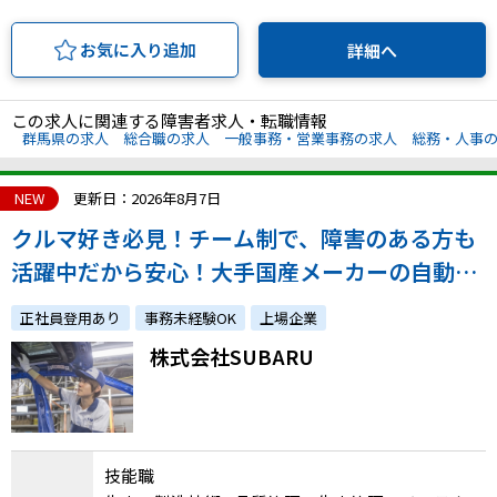
お気に入り追加
詳細へ
この求人に関連する障害者求人・転職情報
群馬県の求人
総合職の求人
一般事務・営業事務の求人
総務・人事
NEW
更新日：2026年8月7日
クルマ好き必見！チーム制で、障害のある方も
活躍中だから安心！大手国産メーカーの自動車
製造に携わるお仕事です。「SUBARUへの想
正社員登用あり
事務未経験OK
上場企業
い」を重視
株式会社SUBARU
技能職