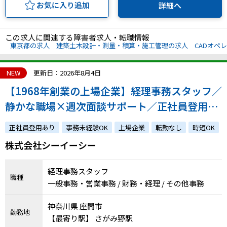
お気に入り追加
詳細へ
この求人に関連する障害者求人・転職情報
東京都の求人
建築土木設計・測量・積算・施工管理の求人
CADオペ
NEW
更新日：2026年8月4日
【1968年創業の上場企業】経理事務スタッフ／
静かな職場×週次面談サポート／正社員登用実
績あり／週30時間の時短OK
正社員登用あり
事務未経験OK
上場企業
転勤なし
時短OK
株式会社シーイーシー
経理事務スタッフ
職種
一般事務・営業事務 / 財務・経理 / その他事務
神奈川県 座間市
勤務地
【最寄り駅】 さがみ野駅