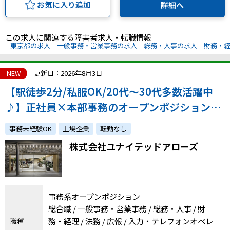
お気に入り追加
詳細へ
この求人に関連する障害者求人・転職情報
東京都の求人
一般事務・営業事務の求人
総務・人事の求人
財務・
NEW
更新日：2026年8月3日
【駅徒歩2分/私服OK/20代～30代多数活躍中
♪】正社員×本部事務のオープンポジション！
ファッション好き必見！atGP採用実績も多数あ
事務未経験OK
上場企業
転勤なし
り！
株式会社ユナイテッドアローズ
事務系オープンポジション
総合職 / 一般事務・営業事務 / 総務・人事 / 財
務・経理 / 法務 / 広報 / 入力・テレフォンオペレ
職種