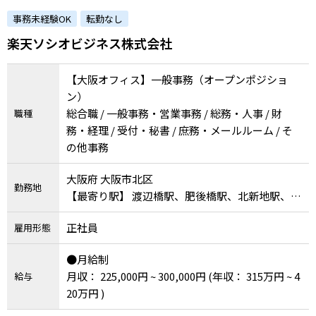
例子会社◎意欲重視！主体的ににチャレンジで
事務未経験OK
転勤なし
きる環境があります。）
楽天ソシオビジネス株式会社
【大阪オフィス】一般事務（オープンポジショ
ン）
総合職 / 一般事務・営業事務 / 総務・人事 / 財
職種
務・経理 / 受付・秘書 / 庶務・メールルーム / そ
の他事務
大阪府 大阪市北区
勤務地
【最寄り駅】 渡辺橋駅、肥後橋駅、北新地駅、淀
屋橋駅、大阪駅
正社員
雇用形態
●月給制
月収： 225,000円 ~ 300,000円
(年収： 315万円 ~ 4
給与
20万円 )