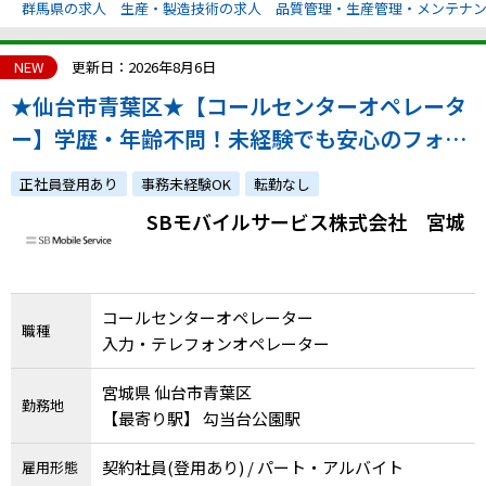
群馬県の求人
生産・製造技術の求人
品質管理・生産管理・メンテナ
NEW
更新日：2026年8月6日
★仙台市青葉区★【コールセンターオペレータ
ー】学歴・年齢不問！未経験でも安心のフォロ
ー体制・ソフトバンクグループの福利厚生充実
正社員登用あり
事務未経験OK
転勤なし
◎
SBモバイルサービス株式会社 宮城
コールセンターオペレーター
職種
入力・テレフォンオペレーター
宮城県 仙台市青葉区
勤務地
【最寄り駅】 勾当台公園駅
契約社員(登用あり) / パート・アルバイト
雇用形態