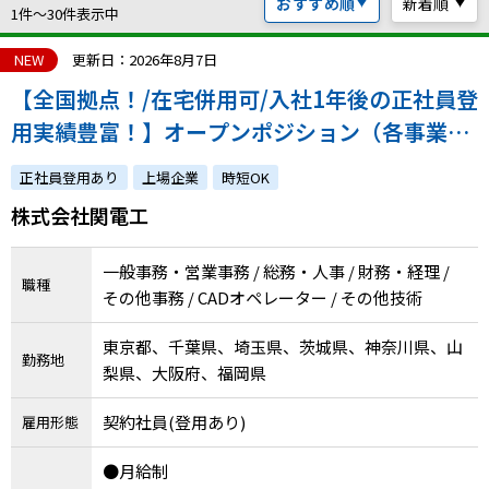
おすすめ順
新着順
ハイスキルな障害者の転職支援サービス
1件〜30件表示中
就労移行支援サービス
NEW
更新日：2026年8月7日
【全国拠点！/在宅併用可/入社1年後の正社員登
就職・転職ノウハウ
障害のある新卒学生専門の就職エージェントサービス
用実績豊富！】オープンポジション（各事業所
での事務職・建築CADオペレーター）
お問い合わせ・よくある質問
正社員登用あり
上場企業
時短OK
株式会社関電工
求人検索・スカウトサービス
お問い合わせ
障害者専門の求人検索・スカウトサービス
一般事務・営業事務 / 総務・人事 / 財務・経理 /
よくある質問
職種
その他事務 / CADオペレーター / その他技術
採用をお考えの企業様はこちら
東京都、千葉県、埼玉県、茨城県、神奈川県、山
勤務地
就労移行支援サービス
梨県、大阪府、福岡県
メニューを閉じる
契約社員(登用あり)
障害別専門支援の就労移行支援サービス
雇用形態
●月給制