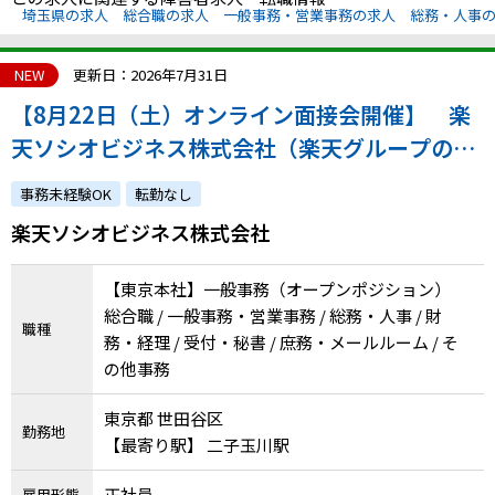
埼玉県の求人
総合職の求人
一般事務・営業事務の求人
総務・人事
NEW
更新日：2026年7月31日
【8月22日（土）オンライン面接会開催】 楽
天ソシオビジネス株式会社（楽天グループの特
例子会社◎充実のサポート体制！ステップアッ
事務未経験OK
転勤なし
プしながら成長できます。）
楽天ソシオビジネス株式会社
【東京本社】一般事務（オープンポジション）
総合職 / 一般事務・営業事務 / 総務・人事 / 財
職種
務・経理 / 受付・秘書 / 庶務・メールルーム / そ
の他事務
東京都 世田谷区
勤務地
【最寄り駅】 二子玉川駅
正社員
雇用形態