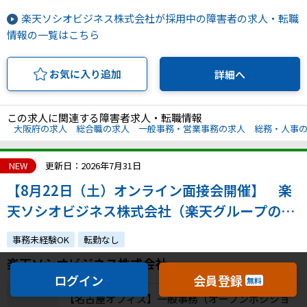
楽天ソシオビジネス株式会社が採用中の障害者の求人・転職
情報の一覧はこちら
お気に入り追加
詳細へ
この求人に関連する障害者求人・転職情報
大阪府の求人
総合職の求人
一般事務・営業事務の求人
総務・人事
NEW
更新日：2026年7月31日
【8月22日（土）オンライン面接会開催】 楽
天ソシオビジネス株式会社（楽天グループの特
例子会社◎障害の有無にかかわらずチャレンジ
事務未経験OK
転勤なし
できます）
楽天ソシオビジネス株式会社
ログイン
会員登録
無料
【名古屋オフィス】一般事務（オープンポジショ