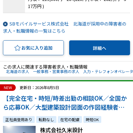
17万円 )
SBモバイルサービス株式会社 北海道が採用中の障害者の
求人・転職情報の一覧はこちら
お気に入り追加
詳細へ
この求人に関連する障害者求人・転職情報
北海道の求人
一般事務・営業事務の求人
入力・テレフォンオペレー
NEW
更新日：2026年8月5日
【完全在宅・時短/時差出勤の相談OK／全国か
ら応募OK／大型建築設計図面の作図経験者募
集！】創業88年、国内外のプロジェクトを手掛
正社員登用あり
転勤なし
在宅の配慮
時短OK
ける設計事務所での建築CADオペレーター
株式会社久米設計