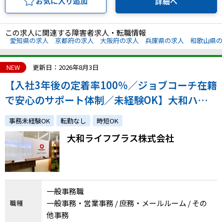
お気に入り追加
詳細へ
この求人に関連する障害者求人・転職情報
愛知県の求人
京都府の求人
大阪府の求人
兵庫県の求人
和歌山県
NEW
更新日：2026年8月3日
【入社3年後の定着率100％／ジョブコーチ在籍
で安心のサポート体制／未経験OK】大和ハウ
スグループの特例子会社で一般事務を募集！
事務未経験OK
転勤なし
時短OK
大和ライフプラス株式会社
一般事務職
一般事務・営業事務 / 庶務・メールルーム / その
職種
他事務