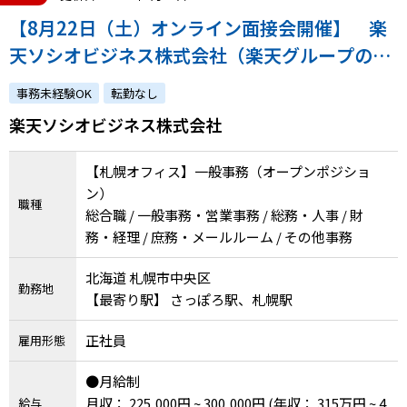
【8月22日（土）オンライン面接会開催】 楽
天ソシオビジネス株式会社（楽天グループの特
例子会社◎障害の有無にかかわらずチャレンジ
事務未経験OK
転勤なし
できます）
楽天ソシオビジネス株式会社
【札幌オフィス】一般事務（オープンポジショ
ン）
職種
総合職 / 一般事務・営業事務 / 総務・人事 / 財
務・経理 / 庶務・メールルーム / その他事務
北海道 札幌市中央区
勤務地
【最寄り駅】 さっぽろ駅、札幌駅
正社員
雇用形態
●月給制
月収： 225,000円 ~ 300,000円
(年収： 315万円 ~ 4
給与