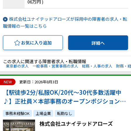
06万円 )
株式会社ユナイテッドアローズが採用中の障害者の求人・転
職情報の一覧はこちら
お気に入り追加
詳細へ
この求人に関連する障害者求人・転職情報
東京都の求人
一般事務・営業事務の求人
総務・人事の求人
財務・
NEW
更新日：2026年8月3日
【駅徒歩2分/私服OK/20代～30代多数活躍中
♪】正社員×本部事務のオープンポジション！
ファッション好き必見！atGP採用実績も多数あ
事務未経験OK
上場企業
転勤なし
り！
株式会社ユナイテッドアローズ