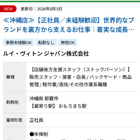
NEW
更新日：2026年8月3日
≪沖縄店≫【正社員／未経験歓迎】世界的なブ
ランドを裏方から支えるお仕事｜着実な成長を
実感できる環境です！｜atGPからの採用実績あ
事務未経験OK
転勤なし
時短OK
り
ルイ・ヴィトン ジャパン株式会社
【店舗後方支援スタッフ（ストックパーソン）】
販売スタッフ・接客・店長 / バックヤード・商品
職種
管理 / 軽作業/清掃/その他作業系職種
沖縄県 那覇市
勤務地
【最寄り駅】 おもろまち駅
正社員
雇用形態
●年俸制