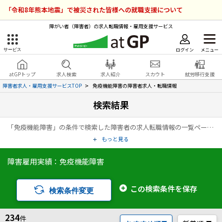
「令和8年熊本地震」で被災された皆様への就職支援について
障がい者（障害者）の求人転職情報・雇用支援サービス
ログイン
メニュー
サービス
障害者雇用のアットジーピー
ログイン
会員登録
atGPトップ
求人検索
求人紹介
スカウト
就労移行支援
無料
サービスラインナップ
障害者求人・雇用支援サービスTOP
免疫機能障害の障害者求人・転職情報
検索結果
atGPトップ
就転職支援サービス
「免疫機能障害」の条件で検索した障害者の求人転職情報の一覧ページです。アットジーピー（atGP）は、障害者の求人情報・障害者専門の転職支援サービス（エージェント）・就労移行支援事業所など、雇用に関する様々なサービスを展開している障害者の「働く」をトータルでサポートするサービスです。
障害者専門の就転職支援サービス
各種サービス
もっと見る
障害雇用実績：免疫機能障害
求人を検索する
障害者アスリート専門の就転職支援サービス
求人を紹介してもらう
この検索条件を保存
検索条件変更
スカウトを受ける
234
件