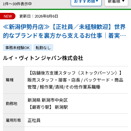
おすすめ順
新着順
ハイスキルな障害者の転職支援サービス
1件〜30件表示中
就労移行支援サービス
NEW
更新日：2026年8月6日
≪新潟伊勢丹店≫【正社員／未経験歓迎】世界
就職・転職ノウハウ
障害のある新卒学生専門の就職エージェントサービス
的なブランドを裏方から支えるお仕事｜着実な
成長を実感できる環境です！｜atGPからの採用
お問い合わせ・よくある質問
事務未経験OK
転勤なし
実績あり
ルイ・ヴィトン ジャパン株式会社
求人検索・スカウトサービス
お問い合わせ
障害者専門の求人検索・スカウトサービス
【店舗後方支援スタッフ（ストックパーソン）】
よくある質問
販売スタッフ・接客・店長 / バックヤード・商品
職種
管理 / 軽作業/清掃/その他作業系職種
採用をお考えの企業様はこちら
就労移行支援サービス
新潟県 新潟市中央区
勤務地
【最寄り駅】 新潟駅
メニューを閉じる
障害別専門支援の就労移行支援サービス
正社員
雇用形態