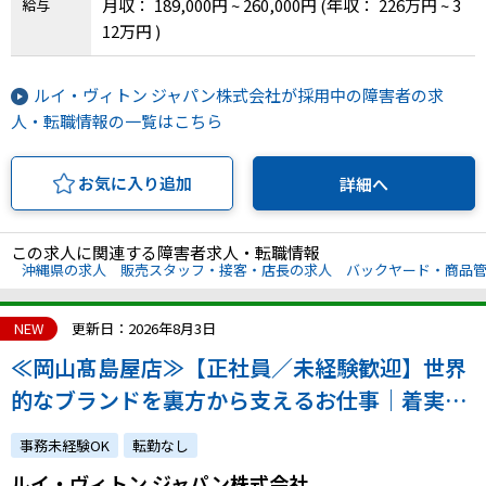
月収： 189,000円 ~ 260,000円
(年収： 226万円 ~ 3
給与
12万円 )
ルイ・ヴィトン ジャパン株式会社が採用中の障害者の求
人・転職情報の一覧はこちら
お気に入り追加
詳細へ
この求人に関連する障害者求人・転職情報
沖縄県の求人
販売スタッフ・接客・店長の求人
バックヤード・商品
NEW
更新日：2026年8月3日
≪岡山髙島屋店≫【正社員／未経験歓迎】世界
的なブランドを裏方から支えるお仕事｜着実な
成長を実感できる環境です！｜atGPからの採用
事務未経験OK
転勤なし
実績あり
ルイ・ヴィトン ジャパン株式会社