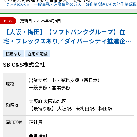
東京都の求人
一般事務・営業事務の求人
軽作業/清掃/その他作業系
NEW
更新日：2026年8月4日
【大阪・梅田】【ソフトバンクグループ】在
宅・フレックスあり／ダイバーシティ推進企業
／営業サポート・業務支援
転勤なし
在宅の配慮
SB C&S株式会社
営業サポート・業務支援（西日本）
職種
一般事務・営業事務
大阪府 大阪市北区
勤務地
【最寄り駅】 大阪駅、東梅田駅、梅田駅
正社員
雇用形態
●月給制