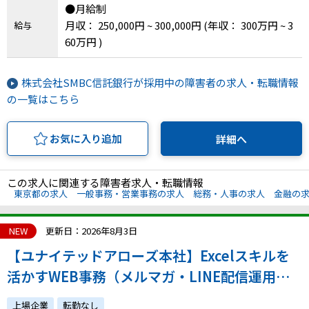
●月給制
月収： 250,000円 ~ 300,000円
(年収： 300万円 ~ 3
給与
60万円 )
株式会社SMBC信託銀行が採用中の障害者の求人・転職情報
の一覧はこちら
お気に入り追加
詳細へ
この求人に関連する障害者求人・転職情報
東京都の求人
一般事務・営業事務の求人
総務・人事の求人
金融の
NEW
更新日：2026年8月3日
【ユナイテッドアローズ本社】Excelスキルを
活かすWEB事務（メルマガ・LINE配信運用）
◆正社員／年間休日120日
上場企業
転勤なし