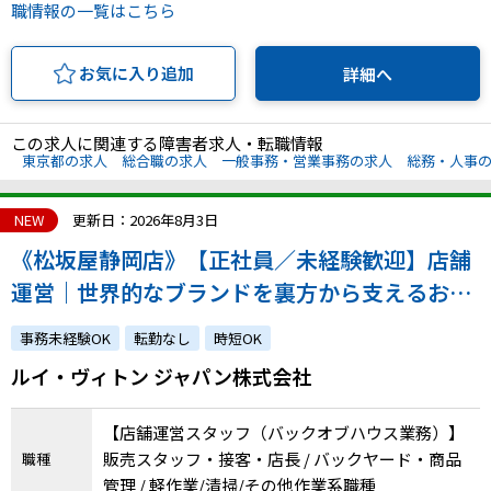
職情報の一覧はこちら
お気に入り追加
詳細へ
この求人に関連する障害者求人・転職情報
東京都の求人
総合職の求人
一般事務・営業事務の求人
総務・人事
NEW
更新日：2026年8月3日
《松坂屋静岡店》【正社員／未経験歓迎】店舗
運営｜世界的なブランドを裏方から支えるお仕
事｜あなたのホスピタリティを活かして顧客か
事務未経験OK
転勤なし
時短OK
ら信頼される店舗に！｜atGPからの採用実績あ
ルイ・ヴィトン ジャパン株式会社
り
【店舗運営スタッフ（バックオブハウス業務）】
販売スタッフ・接客・店長 / バックヤード・商品
職種
管理 / 軽作業/清掃/その他作業系職種