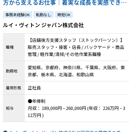
方から支えるお仕事｜着実な成長を実感できる
環境です！｜atGPからの採用実績あり！
事務未経験OK
転勤なし
時短OK
ルイ・ヴィトン ジャパン株式会社
【店舗後方支援スタッフ（ストックパーソン）】
販売スタッフ・接客・店長 / バックヤード・商品
職種
管理 / 軽作業/清掃/その他作業系職種
愛知県、京都府、神奈川県、千葉県、大阪府、東
勤務地
京都、栃木県、北海道、和歌山県
正社員
雇用形態
●年俸制
月収： 189,000円 ~ 260,000円
(年収： 226万円 ~ 3
給与
12万円 )