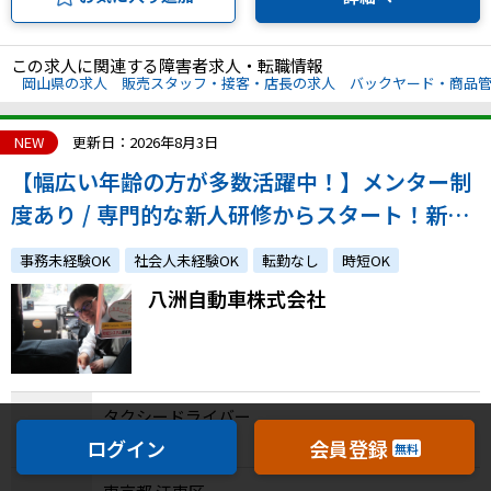
この求人に関連する障害者求人・転職情報
岡山県の求人
販売スタッフ・接客・店長の求人
バックヤード・商品
NEW
更新日：2026年8月3日
【幅広い年齢の方が多数活躍中！】メンター制
度あり / 専門的な新人研修からスタート！新し
い業務にチャレンジしたい方ぜひご応募くださ
事務未経験OK
社会人未経験OK
転勤なし
時短OK
い。
八洲自動車株式会社
タクシードライバー
職種
その他
ログイン
会員登録
無料