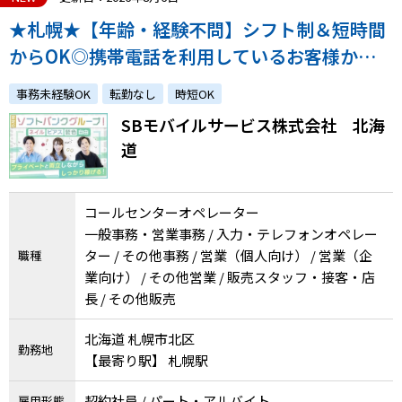
★札幌★【年齢・経験不問】シフト制＆短時間
からOK◎携帯電話を利用しているお客様から
の問い合わせ対応業務
事務未経験OK
転勤なし
時短OK
SBモバイルサービス株式会社 北海
道
コールセンターオペレーター
一般事務・営業事務 / 入力・テレフォンオペレー
ター / その他事務 / 営業（個人向け） / 営業（企
職種
業向け） / その他営業 / 販売スタッフ・接客・店
長 / その他販売
北海道 札幌市北区
勤務地
【最寄り駅】 札幌駅
契約社員 / パート・アルバイト
雇用形態