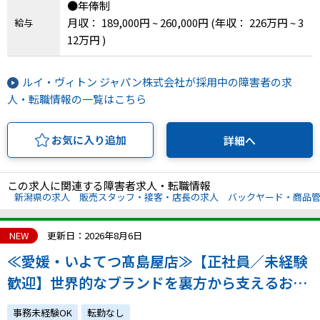
●年俸制
月収： 189,000円 ~ 260,000円
(年収： 226万円 ~ 3
IT・Web制作スキルを身につける就労移行支援サービス
給与
12万円 )
ルイ・ヴィトン ジャパン株式会社が採用中の障害者の求
ソーシャルファームサービス
人・転職情報の一覧はこちら
しいたけ生産で実現する
新しい障害者雇用支援サービス
お気に入り追加
詳細へ
この求人に関連する障害者求人・転職情報
新潟県の求人
販売スタッフ・接客・店長の求人
バックヤード・商品
ご利用ガイド
NEW
更新日：2026年8月6日
≪愛媛・いよてつ髙島屋店≫【正社員／未経験
法人向けページ
歓迎】世界的なブランドを裏方から支えるお仕
事｜着実な成長を実感できる環境です！｜atGP
事務未経験OK
転勤なし