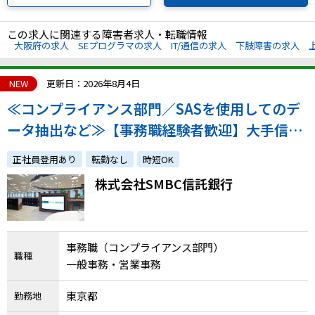
この求人に関連する障害者求人・転職情報
大阪府の求人
SEプログラマの求人
IT/通信の求人
下肢障害の求人
NEW
更新日：2026年8月4日
≪コンプライアンス部門／SASを使用してのデ
ータ抽出など≫【事務職経験者歓迎】大手信託
銀行での事務職の募集です。
正社員登用あり
転勤なし
時短OK
株式会社SMBC信託銀行
事務職（コンプライアンス部門）
職種
一般事務・営業事務
東京都
勤務地