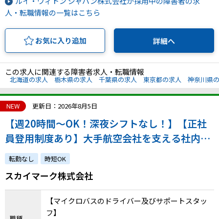
ルイ・ヴィトン ジャパン株式会社が採用中の障害者の求
人・転職情報の一覧はこちら
お気に入り追加
詳細へ
この求人に関連する障害者求人・転職情報
北海道の求人
栃木県の求人
千葉県の求人
東京都の求人
神奈川県
NEW
更新日：2026年8月5日
【週20時間～OK！深夜シフトなし！】【正社
員登用制度あり】大手航空会社を支える社内送
迎＆軽作業／選べるシフトで長く安心して働け
転勤なし
時短OK
る環境です！
スカイマーク株式会社
【マイクロバスのドライバー及びサポートスタッ
フ】
職種