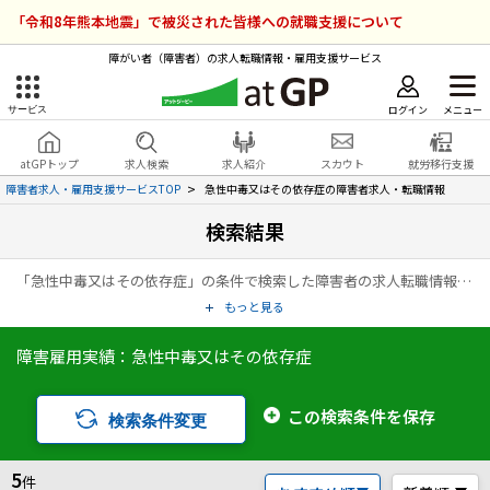
「令和8年熊本地震」で被災された皆様への就職支援について
障がい者（障害者）の求人転職情報・雇用支援サービス
ログイン
メニュー
サービス
障害者雇用のアットジーピー
ログイン
会員登録
atGPトップ
求人検索
求人紹介
スカウト
就労移行支援
無料
サービスラインナップ
障害者求人・雇用支援サービスTOP
急性中毒又はその依存症の障害者求人・転職情報
検索結果
atGPトップ
就転職支援サービス
「急性中毒又はその依存症」の条件で検索した障害者の求人転職情報の一覧ページです。アットジーピー（atGP）は、障害者の求人情報・障害者専門の転職支援サービス（エージェント）・就労移行支援事業所など、雇用に関する様々なサービスを展開している障害者の「働く」をトータルでサポートするサービスです。
障害者専門の就転職支援サービス
各種サービス
もっと見る
障害雇用実績：急性中毒又はその依存症
求人を検索する
障害者アスリート専門の就転職支援サービス
求人を紹介してもらう
この検索条件を保存
検索条件変更
スカウトを受ける
5
件