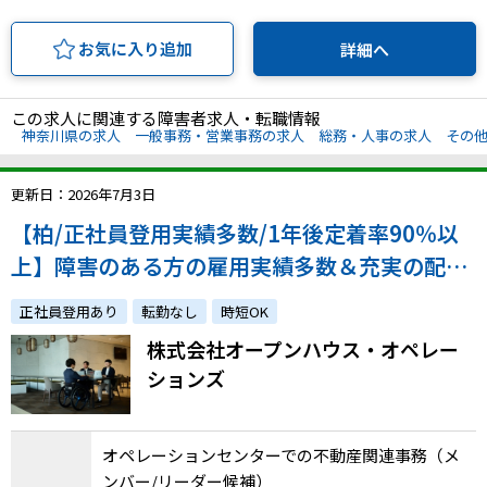
お気に入り追加
詳細へ
この求人に関連する障害者求人・転職情報
神奈川県の求人
一般事務・営業事務の求人
総務・人事の求人
その
更新日：2026年7月3日
【柏/正社員登用実績多数/1年後定着率90％以
上】障害のある方の雇用実績多数＆充実の配
慮・フォロー体制で安心！在籍していることを
正社員登用あり
転勤なし
時短OK
誇りに思えるような組織を共に作る仲間を募集
株式会社オープンハウス・オペレー
します！
ションズ
オペレーションセンターでの不動産関連事務（メ
ンバー/リーダー候補）