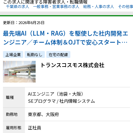
この求人に関連する障害者求人・転職情報
千葉県の求人
一般事務・営業事務の求人
総務・人事の求人
その他
更新日：2026年6月25日
最先端AI（LLM・RAG）を駆使した社内開発エ
ンジニア／チーム体制＆OJTで安心スタート◆
障害者専門の相談窓口あり
上場企業
転勤なし
在宅の配慮
トランスコスモス株式会社
AIエンジニア（池袋・大阪）
職種
SEプログラマ / 社内情報システム
東京都、大阪府
勤務地
正社員
雇用形態