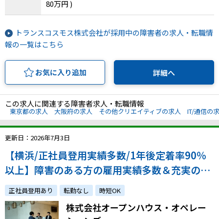
80万円 )
IT・Web制作スキルを身につける就労移行支援サービス
トランスコスモス株式会社が採用中の障害者の求人・転職情
報の一覧はこちら
ソーシャルファームサービス
お気に入り追加
詳細へ
しいたけ生産で実現する
新しい障害者雇用支援サービス
この求人に関連する障害者求人・転職情報
東京都の求人
大阪府の求人
その他クリエイティブの求人
IT/通信の
更新日：2026年7月3日
ご利用ガイド
【横浜/正社員登用実績多数/1年後定着率90％
以上】障害のある方の雇用実績多数＆充実の配
法人向けページ
慮・フォロー体制で安心！在籍していることを
正社員登用あり
転勤なし
時短OK
誇りに思えるような組織を共に作る仲間を募集
株式会社オープンハウス・オペレー
します！