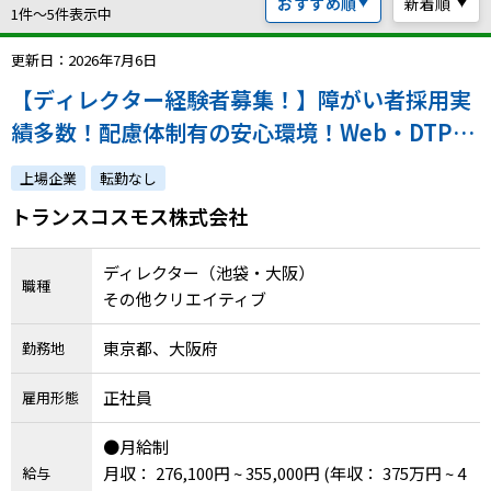
おすすめ順
新着順
ハイスキルな障害者の転職支援サービス
1件〜5件表示中
就労移行支援サービス
更新日：2026年7月6日
【ディレクター経験者募集！】障がい者採用実
就職・転職ノウハウ
障害のある新卒学生専門の就職エージェントサービス
績多数！配慮体制有の安心環境！Web・DTPを
横断し、大手クライアントの制作を牽引。ディ
お問い合わせ・よくある質問
上場企業
転勤なし
レクターとして活躍いただける方を募集しま
トランスコスモス株式会社
求人検索・スカウトサービス
お問い合わせ
す！
障害者専門の求人検索・スカウトサービス
ディレクター（池袋・大阪）
よくある質問
職種
その他クリエイティブ
採用をお考えの企業様はこちら
東京都、大阪府
勤務地
就労移行支援サービス
正社員
雇用形態
メニューを閉じる
障害別専門支援の就労移行支援サービス
●月給制
月収： 276,100円 ~ 355,000円
(年収： 375万円 ~ 4
給与