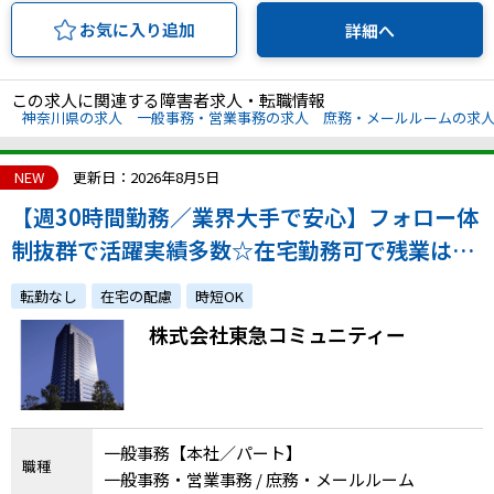
お気に入り追加
詳細へ
この求人に関連する障害者求人・転職情報
神奈川県の求人
一般事務・営業事務の求人
庶務・メールルームの求
NEW
更新日：2026年8月5日
【週30時間勤務／業界大手で安心】フォロー体
制抜群で活躍実績多数☆在宅勤務可で残業は基
本的になし！あなたの事務経験を活かしません
転勤なし
在宅の配慮
時短OK
か？
株式会社東急コミュニティー
一般事務【本社／パート】
職種
一般事務・営業事務 / 庶務・メールルーム