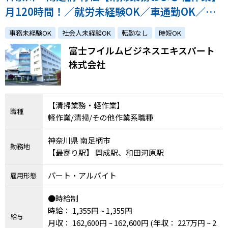
月120時間！／就労未経験OK／車通勤OK／安
心のサポート体制！／駅から無料シャトルバス
事務未経験OK
社会人未経験OK
転勤なし
時短OK
あり／昇給・賞与あり／雇用実績多数！
富士フイルムビジネスエキスパート
株式会社
【清掃業務・軽作業】
職種
軽作業/清掃/その他作業系職種
神奈川県 南足柄市
勤務地
【最寄り駅】 開成駅、和田河原駅
パート・アルバイト
雇用形態
●時給制
時給： 1,355円 ~ 1,355円
給与
月収： 162,600円 ~ 162,600円
(年収： 227万円 ~ 2