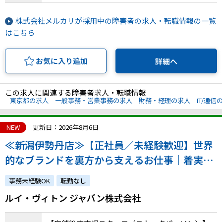
株式会社メルカリが採用中の障害者の求人・転職情報の一覧
はこちら
お気に入り追加
詳細へ
この求人に関連する障害者求人・転職情報
東京都の求人
一般事務・営業事務の求人
財務・経理の求人
IT/通信
NEW
更新日：2026年8月6日
≪新潟伊勢丹店≫【正社員／未経験歓迎】世界
的なブランドを裏方から支えるお仕事｜着実な
成長を実感できる環境です！｜atGPからの採用
事務未経験OK
転勤なし
実績あり
ルイ・ヴィトン ジャパン株式会社