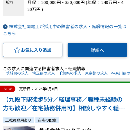
月収： 200,000円 ~ 350,000円
(年収： 240万円 ~ 4
給与
20万円 )
IT・Web制作スキルを身につける就労移行支援サービス
株式会社関電工が採用中の障害者の求人・転職情報の一覧は
こちら
ソーシャルファームサービス
お気に入り追加
詳細へ
しいたけ生産で実現する
新しい障害者雇用支援サービス
この求人に関連する障害者求人・転職情報
茨城県の求人
埼玉県の求人
千葉県の求人
東京都の求人
神奈川県
ご利用ガイド
NEW
更新日：2026年8月6日
【九段下駅徒歩5分／経理事務／職種未経験の
方も歓迎／在宅勤務併用可】相談しやすく穏や
法人向けページ
かな職場 ／「シガール(R)」で有名な食品メー
正社員登用あり
在宅の配慮
カーで一緒に働きませんか？
株式会社ヨックモック