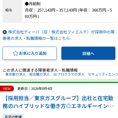
●月給制
月収： 257,143円 ~ 357,143円
(年収： 360万円 ~ 5
給与
00万円 )
株式会社ディーバ（旧：株式会社フィエルテ）が採用中の障
害者の求人・転職情報の一覧はこちら
お気に入り追加
詳細へ
この求人に関連する障害者求人・転職情報
東京都の求人
総合職の求人
SEプログラマの求人
セキュリティエン
NEW
更新日：2026年8月4日
【採用担当／東京ガスグループ】出社と在宅勤
務のハイブリッドな働き方◎エネルギーインフ
ラの人財を支える環境で働きませんか？
在宅の配慮