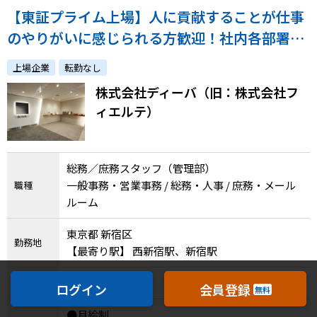
【東証プライム上場】人に貢献することが仕事
のやりがいに感じられる方歓迎！社内各部署の
日々の業務を広く支えるポジションとしてご活
上場企業
転勤なし
躍いただきます！
株式会社ディーバ（旧：株式会社フ
ィエルテ）
総務／庶務スタッフ（管理部）
一般事務・営業事務 / 総務・人事 / 庶務・メール
職種
ルーム
東京都 新宿区
勤務地
【最寄り駅】 西新宿駅、新宿駅
正社員
雇用形態
ログイン
会員登録
無料
●月給制