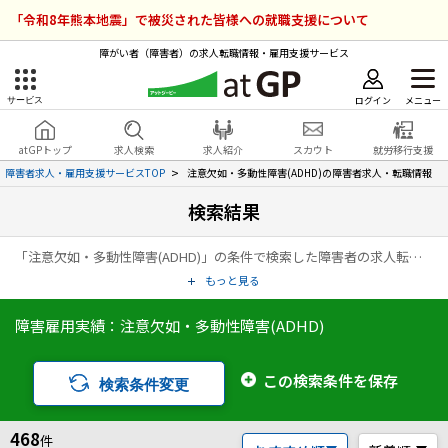
「令和8年熊本地震」で被災された皆様への就職支援について
障がい者（障害者）の求人転職情報・雇用支援サービス
ログイン
メニュー
サービス
障害者雇用のアットジーピー
ログイン
会員登録
atGPトップ
求人検索
求人紹介
スカウト
就労移行支援
無料
サービスラインナップ
障害者求人・雇用支援サービスTOP
注意欠如・多動性障害(ADHD)の障害者求人・転職情報
検索結果
atGPトップ
就転職支援サービス
「注意欠如・多動性障害(ADHD)」の条件で検索した障害者の求人転職情報の一覧ページです。アットジーピー（atGP）は、障害者の求人情報・障害者専門の転職支援サービス（エージェント）・就労移行支援事業所など、雇用に関する様々なサービスを展開している障害者の「働く」をトータルでサポートするサービスです。
障害者専門の就転職支援サービス
各種サービス
もっと見る
障害雇用実績：注意欠如・多動性障害(ADHD)
求人を検索する
障害者アスリート専門の就転職支援サービス
求人を紹介してもらう
この検索条件を保存
検索条件変更
スカウトを受ける
468
件