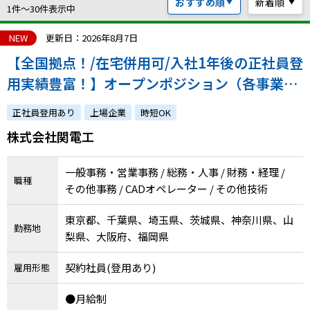
おすすめ順
新着順
ハイスキルな障害者の転職支援サービス
1件〜30件表示中
就労移行支援サービス
NEW
更新日：2026年8月7日
【全国拠点！/在宅併用可/入社1年後の正社員登
就職・転職ノウハウ
障害のある新卒学生専門の就職エージェントサービス
用実績豊富！】オープンポジション（各事業所
での事務職・建築CADオペレーター）
お問い合わせ・よくある質問
正社員登用あり
上場企業
時短OK
株式会社関電工
求人検索・スカウトサービス
お問い合わせ
障害者専門の求人検索・スカウトサービス
一般事務・営業事務 / 総務・人事 / 財務・経理 /
よくある質問
職種
その他事務 / CADオペレーター / その他技術
採用をお考えの企業様はこちら
東京都、千葉県、埼玉県、茨城県、神奈川県、山
勤務地
就労移行支援サービス
梨県、大阪府、福岡県
メニューを閉じる
契約社員(登用あり)
障害別専門支援の就労移行支援サービス
雇用形態
●月給制