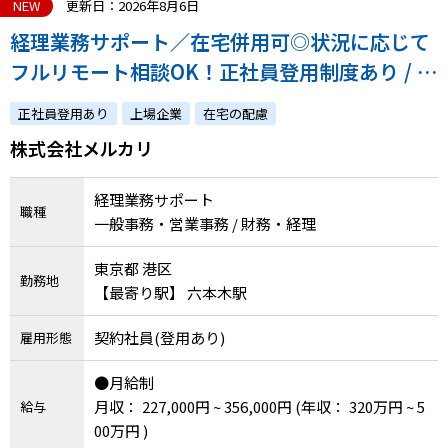
NEW
更新日：2026年8月6日
経理業務サポート／在宅併用可◎状況に応じて
フルリモート相談OK！正社員登用制度あり / 経
理経験を活かし、経費精算や経営企画のサポー
正社員登用あり
上場企業
在宅の配慮
ト業務を担当
株式会社メルカリ
経理業務サポート
職種
一般事務・営業事務 / 財務・経理
東京都 港区
勤務地
【最寄り駅】 六本木駅
契約社員(登用あり)
雇用形態
●月給制
月収： 227,000円 ~ 356,000円
(年収： 320万円 ~ 5
給与
00万円 )