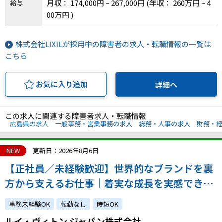
月収： 174,000円 ~ 267,000円
(年収： 260万円 ~ 4
給与
00万円 )
株式会社LIXILが採用中の障害者の求人・転職情報の一覧は
こちら
お気に入り追加
詳細へ
この求人に関連する障害者求人・転職情報
広島県の求人
一般事務・営業事務の求人
総務・人事の求人
財務・
NEW
更新日：2026年8月6日
【正社員／未経験歓迎】世界的なブランドを裏
方から支えるお仕事｜着実な成長を実感できる
環境です！｜atGPからの採用実績あり！
事務未経験OK
転勤なし
時短OK
ルイ・ヴィトン ジャパン株式会社