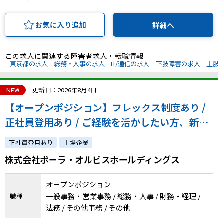
お気に入り追加
詳細へ
この求人に関連する障害者求人・転職情報
東京都の求人
総務・人事の求人
IT/通信の求人
下肢障害の求人
上
NEW
更新日：2026年8月4日
【オープンポジション】フレックス制度あり /
正社員登用あり / ご経験を活かしたい方、新し
く挑戦したい方、まずはお話を聞かせてくださ
正社員登用あり
上場企業
い！
株式会社ポーラ・オルビスホールディングス
オープンポジション
一般事務・営業事務 / 総務・人事 / 財務・経理 /
職種
法務 / その他事務 / その他