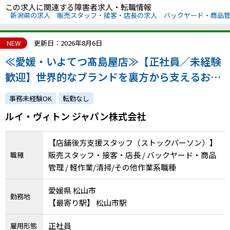
この求人に関連する障害者求人・転職情報
新潟県の求人
販売スタッフ・接客・店長の求人
バックヤード・商品
NEW
更新日：2026年8月6日
≪愛媛・いよてつ髙島屋店≫【正社員／未経験
歓迎】世界的なブランドを裏方から支えるお仕
事｜着実な成長を実感できる環境です！｜atGP
事務未経験OK
転勤なし
からの採用実績あり
ルイ・ヴィトン ジャパン株式会社
【店舗後方支援スタッフ（ストックパーソン）】
販売スタッフ・接客・店長 / バックヤード・商品
職種
管理 / 軽作業/清掃/その他作業系職種
愛媛県 松山市
勤務地
【最寄り駅】 松山市駅
正社員
雇用形態