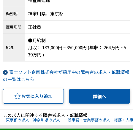
福祉関連職
IT・Web制作スキルを身につける就労移行支援サービス
神奈川県、東京都
勤務地
正社員
雇用形態
ソーシャルファームサービス
●月給制
月収： 183,000円 ~ 350,000円
(年収： 264万円 ~ 5
給与
しいたけ生産で実現する
39万円 )
新しい障害者雇用支援サービス
富士ソフト企画株式会社が採用中の障害者の求人・転職情報
の一覧はこちら
ご利用ガイド
お気に入り追加
詳細へ
法人向けページ
この求人に関連する障害者求人・転職情報
東京都の求人
神奈川県の求人
一般事務・営業事務の求人
総務・人