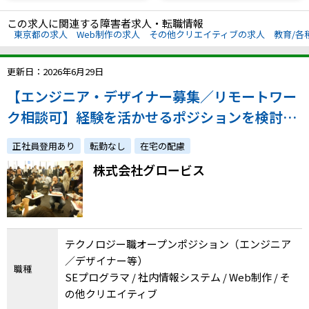
この求人に関連する障害者求人・転職情報
東京都の求人
Web制作の求人
その他クリエイティブの求人
教育/各
更新日：2026年6月29日
【エンジニア・デザイナー募集／リモートワー
ク相談可】経験を活かせるポジションを検討／
社内のエンジニア勉強会有／新規事業領域のポ
正社員登用あり
転勤なし
在宅の配慮
ジション有。ご自身のキャリア形成を継続で
株式会社グロービス
き、配慮・理解のある環境で働きませんか？
テクノロジー職オープンポジション（エンジニア
／デザイナー等）
職種
SEプログラマ / 社内情報システム / Web制作 / そ
の他クリエイティブ