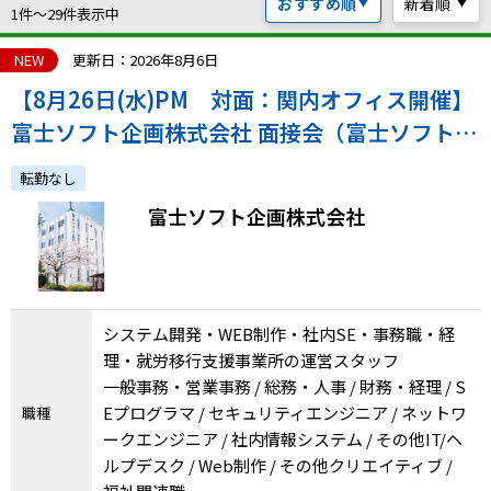
おすすめ順
新着順
ハイスキルな障害者の転職支援サービス
1件〜29件表示中
就労移行支援サービス
NEW
更新日：2026年8月6日
【8月26日(水)PM 対面：関内オフィス開催】
就職・転職ノウハウ
障害のある新卒学生専門の就職エージェントサービス
富士ソフト企画株式会社 面接会（富士ソフトグ
ループの特例子会社・勤務地複数あり！）
お問い合わせ・よくある質問
転勤なし
富士ソフト企画株式会社
求人検索・スカウトサービス
お問い合わせ
障害者専門の求人検索・スカウトサービス
よくある質問
システム開発・WEB制作・社内SE・事務職・経
採用をお考えの企業様はこちら
理・就労移行支援事業所の運営スタッフ
就労移行支援サービス
一般事務・営業事務 / 総務・人事 / 財務・経理 / S
Eプログラマ / セキュリティエンジニア / ネットワ
職種
メニューを閉じる
障害別専門支援の就労移行支援サービス
ークエンジニア / 社内情報システム / その他IT/ヘ
ルプデスク / Web制作 / その他クリエイティブ /