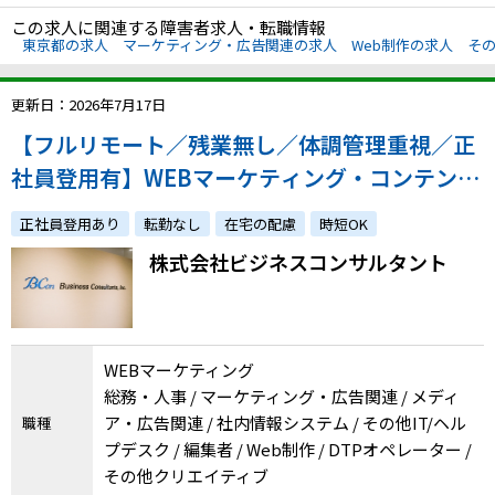
この求人に関連する障害者求人・転職情報
東京都の求人
マーケティング・広告関連の求人
Web制作の求人
そ
更新日：2026年7月17日
【フルリモート／残業無し／体調管理重視／正
社員登用有】WEBマーケティング・コンテンツ
作成／体調への配慮やご家庭との両立をしなが
正社員登用あり
転勤なし
在宅の配慮
時短OK
ら経験を活かしませんか？
株式会社ビジネスコンサルタント
WEBマーケティング
総務・人事 / マーケティング・広告関連 / メディ
ア・広告関連 / 社内情報システム / その他IT/ヘル
職種
プデスク / 編集者 / Web制作 / DTPオペレーター /
その他クリエイティブ