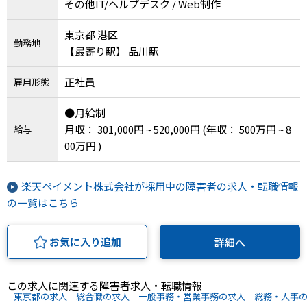
その他IT/ヘルプデスク / Web制作
東京都 港区
勤務地
【最寄り駅】 品川駅
正社員
雇用形態
●月給制
月収： 301,000円 ~ 520,000円
(年収： 500万円 ~ 8
給与
00万円 )
楽天ペイメント株式会社が採用中の障害者の求人・転職情報
の一覧はこちら
お気に入り追加
詳細へ
この求人に関連する障害者求人・転職情報
東京都の求人
総合職の求人
一般事務・営業事務の求人
総務・人事