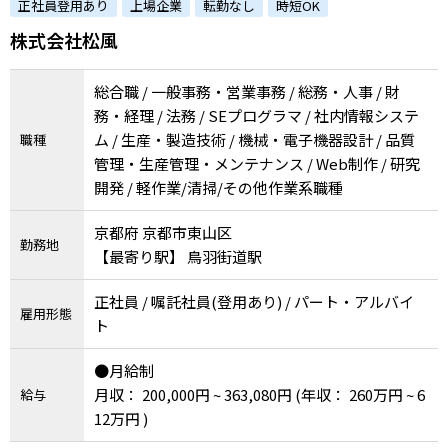
正社員登用あり
上場企業
転勤なし
時短OK
株式会社松風
総合職 / 一般事務・営業事務 / 総務・人事 / 財
務・経理 / 法務 / SEプログラマ / 社内情報システ
ム / 生産・製造技術 / 機械・電子機器設計 / 品質
職種
管理・生産管理・メンテナンス / Web制作 / 研究
開発 / 軽作業/清掃/その他作業系職種
京都府 京都市東山区
勤務地
【最寄り駅】 鳥羽街道駅
正社員 / 嘱託社員(登用あり) / パート・アルバイ
雇用形態
ト
●月給制
月収： 200,000円 ~ 363,080円
(年収： 260万円 ~ 6
給与
12万円 )