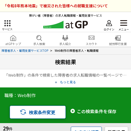
「令和8年熊本地震」で被災された皆様への就職支援について
障がい者（障害者）の求人転職情報・雇用支援サービス
ログイン
メニュー
サービス
障害者雇用のアットジーピー
ログイン
会員登録
atGPトップ
求人検索
求人紹介
スカウト
就労移行支援
無料
サービスラインナップ
障害者求人・雇用支援サービスTOP
Web制作の障害者求人・転職情報
検索結果
atGPトップ
就転職支援サービス
「Web制作」の条件で検索した障害者の求人転職情報の一覧ページです。アットジーピー（atGP）は、障害者の求人情報・障害者専門の転職支援サービス（エージェント）・就労移行支援事業所など、雇用に関する様々なサービスを展開している障害者の「働く」をトータルでサポートするサービスです。
障害者専門の就転職支援サービス
各種サービス
もっと見る
職種：Web制作
求人を検索する
障害者アスリート専門の就転職支援サービス
求人を紹介してもらう
この検索条件を保存
検索条件変更
スカウトを受ける
29
件