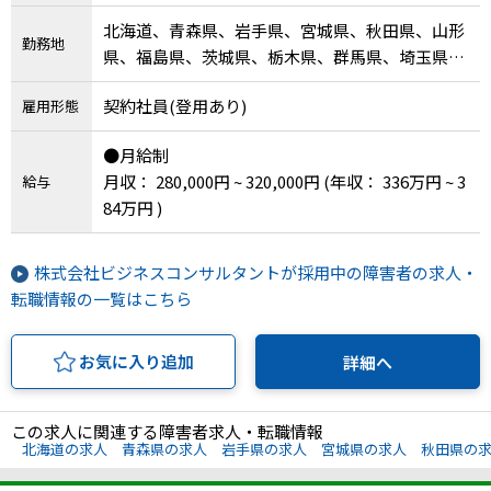
北海道、青森県、岩手県、宮城県、秋田県、山形
勤務地
県、福島県、茨城県、栃木県、群馬県、埼玉県、
千葉県、東京都、神奈川県、新潟県、富山県、石
契約社員(登用あり)
雇用形態
川県、福井県、山梨県、長野県、岐阜県、静岡
県、愛知県、三重県、滋賀県、京都府、大阪府、
●月給制
兵庫県、奈良県、和歌山県、鳥取県、島根県、岡
月収： 280,000円 ~ 320,000円
(年収： 336万円 ~ 3
給与
山県、広島県、山口県、徳島県、香川県、愛媛
84万円 )
県、高知県、福岡県、佐賀県、長崎県、熊本県、
大分県、宮崎県、鹿児島県、沖縄県
株式会社ビジネスコンサルタントが採用中の障害者の求人・
転職情報の一覧はこちら
お気に入り追加
詳細へ
この求人に関連する障害者求人・転職情報
北海道の求人
青森県の求人
岩手県の求人
宮城県の求人
秋田県の