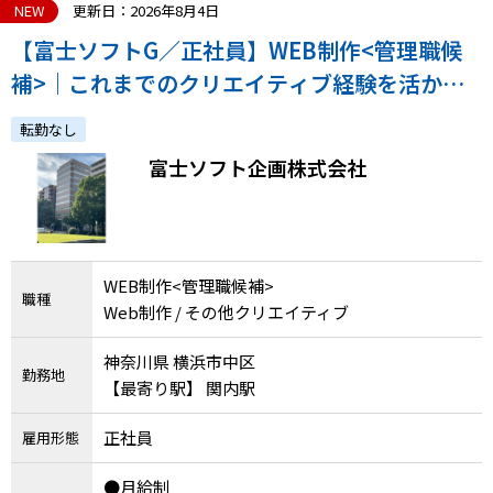
メニューを閉じる
NEW
更新日：2026年8月4日
【富士ソフトG／正社員】WEB制作<管理職候
補>｜これまでのクリエイティブ経験を活か
し、制作からチーム運営まで／年休125日
転勤なし
富士ソフト企画株式会社
WEB制作<管理職候補>
職種
Web制作 / その他クリエイティブ
神奈川県 横浜市中区
勤務地
【最寄り駅】 関内駅
正社員
雇用形態
●月給制