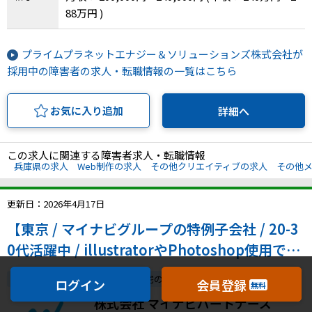
88万円 )
プライムプラネットエナジー＆ソリューションズ株式会社が
採用中の障害者の求人・転職情報の一覧はこちら
お気に入り追加
詳細へ
この求人に関連する障害者求人・転職情報
兵庫県の求人
Web制作の求人
その他クリエイティブの求人
その他
更新日：2026年4月17日
【東京 / マイナビグループの特例子会社 / 20-3
0代活躍中 / illustratorやPhotoshop使用でき
る方、歓迎】「障がいへの配慮はするが遠慮は
事務未経験OK
転勤なし
在宅の配慮
ログイン
会員登録
無料
しない」環境でキャリアアップを希望される方
株式会社 マイナビパートナーズ