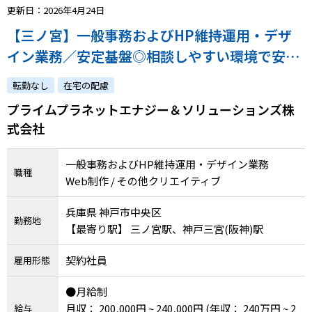
更新日：2026年4月24日
【三ノ宮】一般事務およびHP維持運用・デザ
イン業務／安定基盤◎相談しやすい環境で安心
して働けます！
転勤なし
在宅の配慮
プライムプラネットエナジー＆ソリューションズ株
式会社
一般事務およびHP維持運用・デザイン業務
職種
Web制作 / その他クリエイティブ
兵庫県 神戸市中央区
勤務地
【最寄り駅】 三ノ宮駅、神戸三宮(阪神)駅
契約社員
雇用形態
●月給制
月収： 200,000円 ~ 240,000円
(年収： 240万円 ~ 2
給与