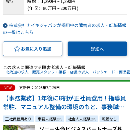
時給： 1,290円 ~ 1,290円
給与
(年収： 80万円 ~ 200万円 )
株式会社ナイキジャパンが採用中の障害者の求人・転職情報
の一覧はこちら
お気に入り追加
詳細へ
この求人に関連する障害者求人・転職情報
北海道の求人
販売スタッフ・接客・店長の求人
バックヤード・商品
NEW
更新日：2026年7月29日
【事務業務】1年後に8割が正社員登用！指導員
常駐、マニュアル整備の環境のもと、事務職で
のキャリアアップを目指したい方歓迎です！
正社員登用あり
事務未経験OK
社会人未経験OK
転勤なし
ソニー生命ビジネスパートナーズ株