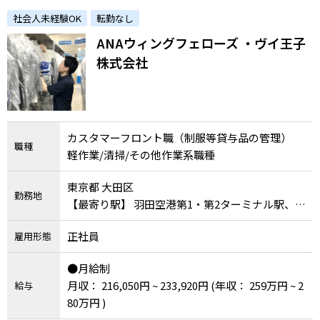
お仕事◎コミュニケーションが好きな方、体を
社会人未経験OK
転勤なし
動かすのが好きな方、是非ご応募ください！
ANAウィングフェローズ ・ヴイ王子
株式会社
カスタマーフロント職（制服等貸与品の管理）
職種
軽作業/清掃/その他作業系職種
東京都 大田区
勤務地
【最寄り駅】 羽田空港第1・第2ターミナル駅、羽
田空港第2ターミナル駅
正社員
雇用形態
●月給制
月収： 216,050円 ~ 233,920円
(年収： 259万円 ~ 2
給与
80万円 )