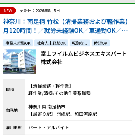
NEW
更新日：2026年8月5日
神奈川：南足柄 竹松【清掃業務および軽作業】
月120時間！／就労未経験OK／車通勤OK／安
心のサポート体制！／駅から無料シャトルバス
事務未経験OK
社会人未経験OK
転勤なし
時短OK
あり／昇給・賞与あり／雇用実績多数！
富士フイルムビジネスエキスパート
株式会社
【清掃業務・軽作業】
職種
軽作業/清掃/その他作業系職種
神奈川県 南足柄市
勤務地
【最寄り駅】 開成駅、和田河原駅
パート・アルバイト
雇用形態