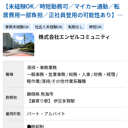
メニューを閉じる
【未経験OK／時短勤務可／マイカー通勤／転
居費用一部負担／正社員登用の可能性あり】リ
ゾートマンション「エンゼルシーサイド南熱
事務未経験OK
社会人未経験OK
転勤なし
時短OK
海」での清掃、一部事務業務
株式会社エンゼルコミュニティ
清掃・事務業務
一般事務・営業事務 / 総務・人事 / 財務・経理 /
職種
軽作業/清掃/その他作業系職種
静岡県 熱海市
勤務地
【最寄り駅】 伊豆多賀駅
パート・アルバイト
雇用形態
●時給制