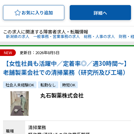
お気に入り追加
詳細へ
この求人に関連する障害者求人・転職情報
新潟県の求人
一般事務・営業事務の求人
総務・人事の求人
財務・
NEW
更新日：2026年8月5日
【女性社員も活躍中／定着率◎／週30時間～】
老舗製薬会社での清掃業務（研究所及び工場）
社会人未経験OK
転勤なし
時短OK
丸石製薬株式会社
清掃業務
職種