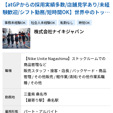
【atGPからの採用実績多数/店舗見学あり/未経
験歓迎/シフト勤務/短時間OK】世界中のトップ
アスリートから支持されるフィットネスカンパ
事務未経験OK
社会人未経験OK
転勤なし
時短OK
ニーで活躍しませんか？
株式会社ナイキジャパン
【Nike Unite Nagashima】ストックルームでの
商品管理など
販売スタッフ・接客・店長 / バックヤード・商品
職種
管理 / その他販売 / 軽作業/清掃/その他作業系職
種 / その他
三重県 桑名市
勤務地
【最寄り駅】 桑名駅
パート・アルバイト
雇用形態