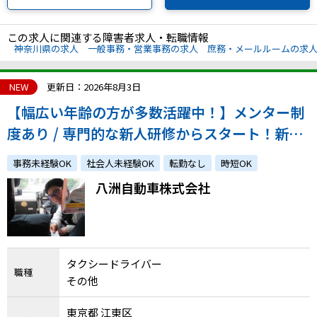
この求人に関連する障害者求人・転職情報
神奈川県の求人
一般事務・営業事務の求人
庶務・メールルームの求
NEW
更新日：2026年8月3日
【幅広い年齢の方が多数活躍中！】メンター制
度あり / 専門的な新人研修からスタート！新し
い業務にチャレンジしたい方ぜひご応募くださ
事務未経験OK
社会人未経験OK
転勤なし
時短OK
い。
八洲自動車株式会社
タクシードライバー
職種
その他
東京都 江東区