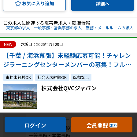
お気に入り追加
詳細へ
この求人に関連する障害者求人・転職情報
東京都の求人
一般事務・営業事務の求人
庶務・メールルームの求人
NEW
更新日：2026年7月29日
【千葉 / 海浜幕張】未経験応募可能！チャレン
ジラーニングセンターメンバーの募集！フル出
社・私服OK・カフェテリアあり★
事務未経験OK
社会人未経験OK
転勤なし
株式会社QVCジャパン
チャレンジ＆ラーニングセンター メンバー募集/
ログイン
会員登録
無料
未経験歓迎！（一般事務）
職種
一般事務・営業事務