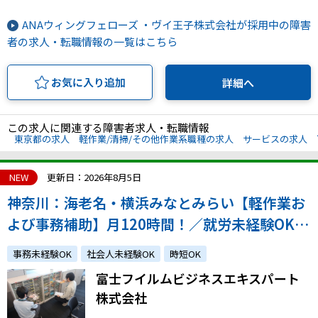
ANAウィングフェローズ ・ヴイ王子株式会社が採用中の障害
者の求人・転職情報の一覧はこちら
お気に入り追加
詳細へ
この求人に関連する障害者求人・転職情報
東京都の求人
軽作業/清掃/その他作業系職種の求人
サービスの求人
NEW
更新日：2026年8月5日
神奈川：海老名・横浜みなとみらい【軽作業お
よび事務補助】月120時間！／就労未経験OK／
安心のサポート体制！／週休二日制／昇給・賞
事務未経験OK
社会人未経験OK
時短OK
与あり／雇用実績多数！
富士フイルムビジネスエキスパート
株式会社