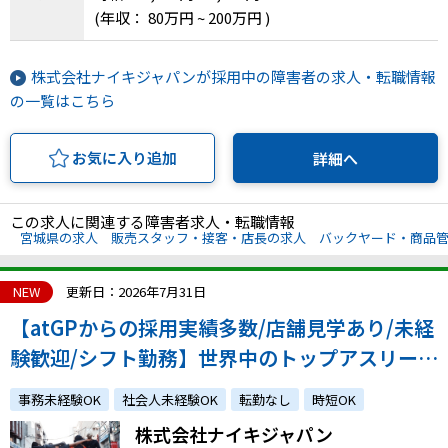
(年収： 80万円 ~ 200万円 )
株式会社ナイキジャパンが採用中の障害者の求人・転職情報
の一覧はこちら
お気に入り追加
詳細へ
この求人に関連する障害者求人・転職情報
宮城県の求人
販売スタッフ・接客・店長の求人
バックヤード・商品
NEW
更新日：2026年7月31日
【atGPからの採用実績多数/店舗見学あり/未経
験歓迎/シフト勤務】世界中のトップアスリート
から支持されるフィットネスカンパニーで活躍
事務未経験OK
社会人未経験OK
転勤なし
時短OK
しませんか？
株式会社ナイキジャパン