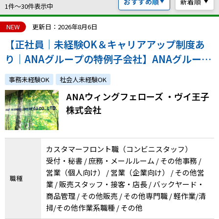
おすすめ順
新着順
ハイスキルな障害者の転職支援サービス
1件〜30件表示中
就労移行支援サービス
NEW
更新日：2026年8月6日
【正社員｜未経験OK＆キャリアアップ制度あ
就職・転職ノウハウ
障害のある新卒学生専門の就職エージェントサービス
り｜ANAグループの特例子会社】ANAグループ
関連施設内のコンビニスタッフ
お問い合わせ・よくある質問
事務未経験OK
社会人未経験OK
ANAウィングフェローズ ・ヴイ王子
求人検索・スカウトサービス
お問い合わせ
株式会社
障害者専門の求人検索・スカウトサービス
よくある質問
カスタマーフロント職（コンビニスタッフ）
採用をお考えの企業様はこちら
受付・秘書 / 庶務・メールルーム / その他事務 /
就労移行支援サービス
営業（個人向け） / 営業（企業向け） / その他営
職種
業 / 販売スタッフ・接客・店長 / バックヤード・
メニューを閉じる
障害別専門支援の就労移行支援サービス
商品管理 / その他販売 / その他専門職 / 軽作業/清
掃/その他作業系職種 / その他