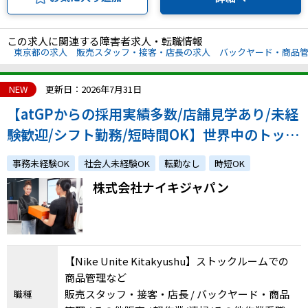
この求人に関連する障害者求人・転職情報
東京都の求人
販売スタッフ・接客・店長の求人
バックヤード・商品
NEW
更新日：2026年7月31日
【atGPからの採用実績多数/店舗見学あり/未経
験歓迎/シフト勤務/短時間OK】世界中のトップ
アスリートから支持されるフィットネスカンパ
事務未経験OK
社会人未経験OK
転勤なし
時短OK
ニーで活躍しませんか？
株式会社ナイキジャパン
【Nike Unite Kitakyushu】ストックルームでの
商品管理など
販売スタッフ・接客・店長 / バックヤード・商品
職種