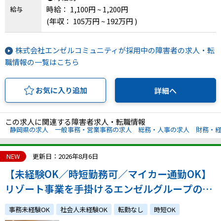
時給： 1,100円 ~ 1,200円
給与
(年収： 105万円 ~ 192万円 )
株式会社エンゼルコミュニティが採用中の障害者の求人・転
職情報の一覧はこちら
お気に入り追加
詳細へ
この求人に関連する障害者求人・転職情報
静岡県の求人
一般事務・営業事務の求人
総務・人事の求人
財務・
NEW
更新日：2026年8月6日
【未経験OK／時短勤務可／マイカー通勤OK】
リゾート事業を手掛けるエンゼルグループの会
社の湯沢支店における事務・清掃業務
事務未経験OK
社会人未経験OK
転勤なし
時短OK