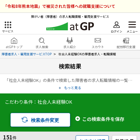
「令和8年熊本地震」で被災された皆様への就職支援について
障がい者（障害者）の求人転職情報・雇用支援サービス
ログイン
メニュー
サービス
障害者雇用のアットジーピー
ログイン
会員登録
atGPトップ
求人検索
求人紹介
スカウト
就労移行支援
無料
サービスラインナップ
障害者求人・雇用支援サービスTOP
社会人未経験OKの障害者求人・転職情報
検索結果
atGPトップ
就転職支援サービス
「社会人未経験OK」の条件で検索した障害者の求人転職情報の一覧ページです。アットジーピー（atGP）は、障害者の求人情報・障害者専門の転職支援サービス（エージェント）・就労移行支援事業所など、雇用に関する様々なサービスを展開している障害者の「働く」をトータルでサポートするサービスです。
障害者専門の就転職支援サービス
各種サービス
もっと見る
こだわり条件：社会人未経験OK
求人を検索する
障害者アスリート専門の就転職支援サービス
求人を紹介してもらう
この検索条件を保存
検索条件変更
スカウトを受ける
151
件