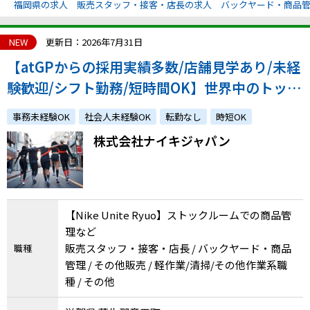
福岡県の求人
販売スタッフ・接客・店長の求人
バックヤード・商品
NEW
更新日：2026年7月31日
【atGPからの採用実績多数/店舗見学あり/未経
験歓迎/シフト勤務/短時間OK】世界中のトップ
アスリートから支持されるフィットネスカンパ
事務未経験OK
社会人未経験OK
転勤なし
時短OK
ニーで活躍しませんか？
株式会社ナイキジャパン
【Nike Unite Ryuo】ストックルームでの商品管
理など
販売スタッフ・接客・店長 / バックヤード・商品
職種
管理 / その他販売 / 軽作業/清掃/その他作業系職
種 / その他