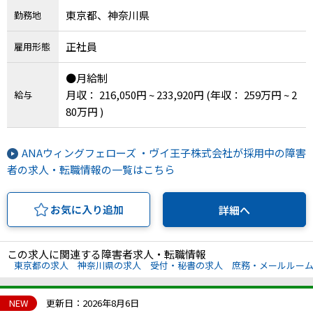
東京都、神奈川県
勤務地
IT・Web制作スキルを身につける就労移行支援サービス
正社員
雇用形態
●月給制
ソーシャルファームサービス
月収： 216,050円 ~ 233,920円
(年収： 259万円 ~ 2
給与
80万円 )
しいたけ生産で実現する
新しい障害者雇用支援サービス
ANAウィングフェローズ ・ヴイ王子株式会社が採用中の障害
者の求人・転職情報の一覧はこちら
お気に入り追加
詳細へ
ご利用ガイド
この求人に関連する障害者求人・転職情報
法人向けページ
東京都の求人
神奈川県の求人
受付・秘書の求人
庶務・メールルー
NEW
更新日：2026年8月6日