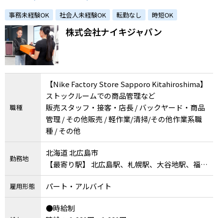
アスリートから支持されるフィットネスカンパ
事務未経験OK
社会人未経験OK
転勤なし
時短OK
ニーで活躍しませんか？
株式会社ナイキジャパン
【Nike Factory Store Sapporo Kitahiroshima】
ストックルームでの商品管理など
販売スタッフ・接客・店長 / バックヤード・商品
職種
管理 / その他販売 / 軽作業/清掃/その他作業系職
種 / その他
北海道 北広島市
勤務地
【最寄り駅】 北広島駅、札幌駅、大谷地駅、福住
駅
パート・アルバイト
雇用形態
●時給制