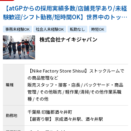
【atGPからの採用実績多数/店舗見学あり/未経
験歓迎/シフト勤務/短時間OK】世界中のトップ
アスリートから支持されるフィットネスカンパ
事務未経験OK
社会人未経験OK
転勤なし
時短OK
ニーで活躍しませんか？
株式会社ナイキジャパン
【Nike Factory Store Shisui】ストックルームで
の商品管理など
販売スタッフ・接客・店長 / バックヤード・商品
職種
管理 / その他販売 / 軽作業/清掃/その他作業系職
種 / その他
千葉県 印旛郡酒々井町
勤務地
【最寄り駅】 京成酒々井駅、酒々井駅