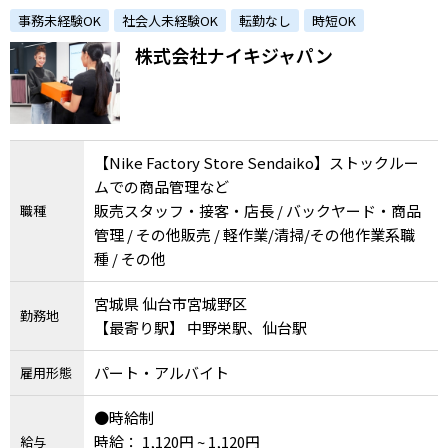
アスリートから支持されるフィットネスカンパ
事務未経験OK
社会人未経験OK
転勤なし
時短OK
ニーで活躍しませんか？
株式会社ナイキジャパン
【Nike Factory Store Sendaiko】ストックルー
ムでの商品管理など
販売スタッフ・接客・店長 / バックヤード・商品
職種
管理 / その他販売 / 軽作業/清掃/その他作業系職
種 / その他
宮城県 仙台市宮城野区
勤務地
【最寄り駅】 中野栄駅、仙台駅
パート・アルバイト
雇用形態
●時給制
時給： 1,120円 ~ 1,120円
給与