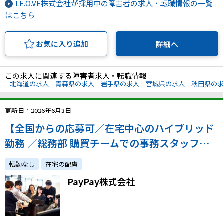
LE.O.VE株式会社が採用中の障害者の求人・転職情報の一覧
はこちら
お気に入り追加
詳細へ
この求人に関連する障害者求人・転職情報
北海道の求人
青森県の求人
岩手県の求人
宮城県の求人
秋田県の
更新日：2026年6月3日
【全国からの応募可／在宅中心のハイブリッド
勤務 ／総務部 購買チームでの事務スタッフを
募集！】スマホ決済領域で拡大を続ける同社で
転勤なし
在宅の配慮
これまでの経験を踏まえた2～3年後のキャリア
PayPay株式会社
を一緒に考えませんか？