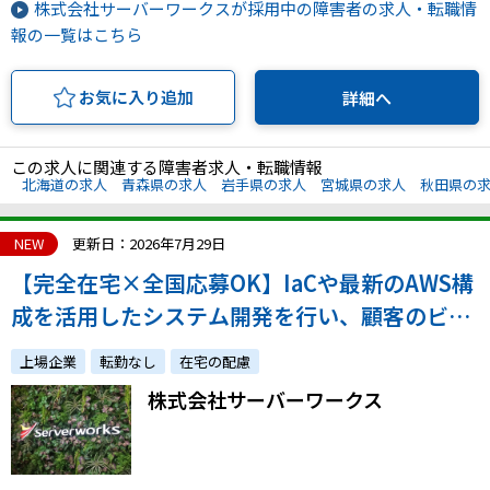
株式会社サーバーワークスが採用中の障害者の求人・転職情
報の一覧はこちら
お気に入り追加
詳細へ
この求人に関連する障害者求人・転職情報
北海道の求人
青森県の求人
岩手県の求人
宮城県の求人
秋田県の
NEW
更新日：2026年7月29日
【完全在宅×全国応募OK】IaCや最新のAWS構
成を活用したシステム開発を行い、顧客のビジ
ネスを加速させたい方を募集します！
上場企業
転勤なし
在宅の配慮
株式会社サーバーワークス