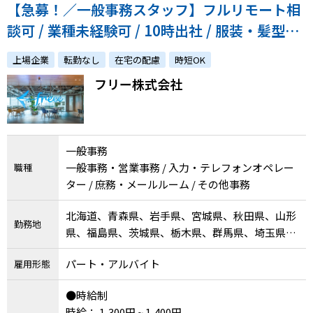
【急募！／一般事務スタッフ】フルリモート相
談可 / 業種未経験可 / 10時出社 / 服装・髪型自
由 / 風通しの良い社風 / 研修あり/ ゼネラルパ
上場企業
転勤なし
在宅の配慮
時短OK
ートナーズ経由で複数名のご入社実績あり♪
フリー株式会社
一般事務
一般事務・営業事務 / 入力・テレフォンオペレー
職種
ター / 庶務・メールルーム / その他事務
北海道、青森県、岩手県、宮城県、秋田県、山形
勤務地
県、福島県、茨城県、栃木県、群馬県、埼玉県、
千葉県、東京都、神奈川県、新潟県、富山県、石
パート・アルバイト
雇用形態
川県、福井県、山梨県、長野県、岐阜県、静岡
県、愛知県、三重県、滋賀県、京都府、大阪府、
●時給制
兵庫県、奈良県、和歌山県、鳥取県、島根県、岡
時給： 1,300円 ~ 1,400円