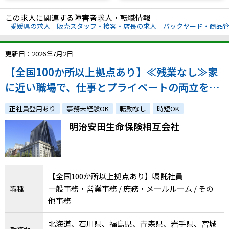
この求人に関連する障害者求人・転職情報
愛媛県の求人
販売スタッフ・接客・店長の求人
バックヤード・商品
更新日：2026年7月2日
【全国100か所以上拠点あり】≪残業なし≫家
に近い職場で、仕事とプライベートの両立をし
ながら、無理なく働き続けたい方
正社員登用あり
事務未経験OK
転勤なし
時短OK
明治安田生命保険相互会社
【全国100か所以上拠点あり】嘱託社員
一般事務・営業事務 / 庶務・メールルーム / その
職種
他事務
北海道、石川県、福島県、青森県、岩手県、宮城