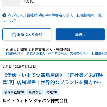
00万円 )
県、高知県、福岡県、佐賀県、長崎県、熊本県、
大分県、宮崎県、鹿児島県、沖縄県
PayPay株式会社が採用中の障害者の求人・転職情報の一覧
はこちら
お気に入り追加
詳細へ
この求人に関連する障害者求人・転職情報
北海道の求人
青森県の求人
岩手県の求人
宮城県の求人
秋田県の
更新日：2026年7月13日
《愛媛・いよてつ髙島屋店》【正社員／未経験
歓迎】店舗運営｜世界的なブランドを裏方から
支えるお仕事｜あなたのホスピタリティを活か
事務未経験OK
転勤なし
時短OK
して顧客から信頼される店舗に！
ルイ・ヴィトン ジャパン株式会社