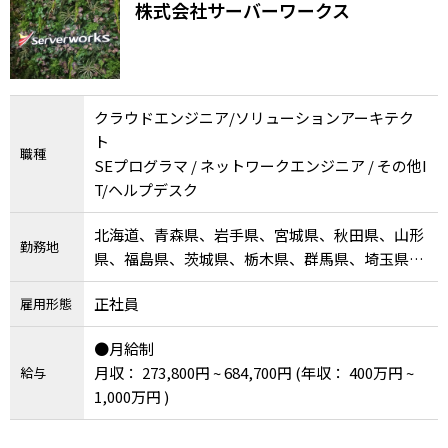
株式会社サーバーワークス
して成長しましょう！
クラウドエンジニア/ソリューションアーキテク
ト
職種
SEプログラマ / ネットワークエンジニア / その他I
T/ヘルプデスク
北海道、青森県、岩手県、宮城県、秋田県、山形
勤務地
県、福島県、茨城県、栃木県、群馬県、埼玉県、
千葉県、東京都、神奈川県、新潟県、富山県、石
正社員
雇用形態
川県、福井県、山梨県、長野県、岐阜県、静岡
県、愛知県、三重県、滋賀県、京都府、大阪府、
●月給制
兵庫県、奈良県、和歌山県、鳥取県、島根県、岡
月収： 273,800円 ~ 684,700円
(年収： 400万円 ~
給与
山県、広島県、山口県、徳島県、香川県、愛媛
1,000万円 )
県、高知県、福岡県、佐賀県、長崎県、熊本県、
大分県、宮崎県、鹿児島県、沖縄県、その他