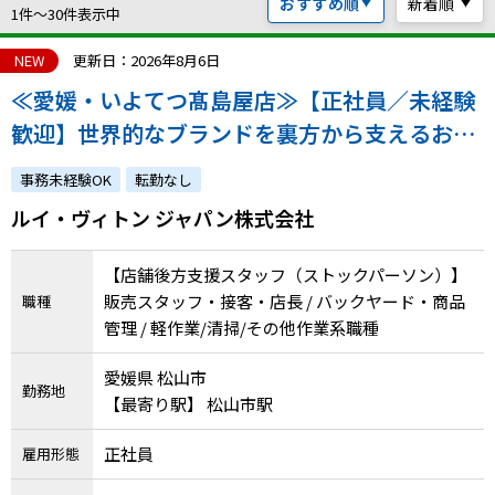
おすすめ順
新着順
ハイスキルな障害者の転職支援サービス
1件〜30件表示中
就労移行支援サービス
NEW
更新日：2026年8月6日
≪愛媛・いよてつ髙島屋店≫【正社員／未経験
就職・転職ノウハウ
障害のある新卒学生専門の就職エージェントサービス
歓迎】世界的なブランドを裏方から支えるお仕
事｜着実な成長を実感できる環境です！｜atGP
お問い合わせ・よくある質問
事務未経験OK
転勤なし
からの採用実績あり
ルイ・ヴィトン ジャパン株式会社
求人検索・スカウトサービス
お問い合わせ
障害者専門の求人検索・スカウトサービス
【店舗後方支援スタッフ（ストックパーソン）】
よくある質問
販売スタッフ・接客・店長 / バックヤード・商品
職種
管理 / 軽作業/清掃/その他作業系職種
採用をお考えの企業様はこちら
就労移行支援サービス
愛媛県 松山市
勤務地
【最寄り駅】 松山市駅
メニューを閉じる
障害別専門支援の就労移行支援サービス
正社員
雇用形態