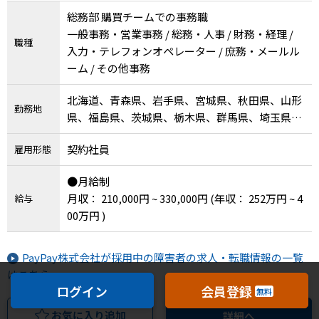
総務部 購買チームでの事務職
一般事務・営業事務 / 総務・人事 / 財務・経理 /
職種
入力・テレフォンオペレーター / 庶務・メールル
ーム / その他事務
北海道、青森県、岩手県、宮城県、秋田県、山形
勤務地
県、福島県、茨城県、栃木県、群馬県、埼玉県、
千葉県、東京都、神奈川県、新潟県、富山県、石
契約社員
雇用形態
川県、福井県、山梨県、長野県、岐阜県、静岡
県、愛知県、三重県、滋賀県、京都府、大阪府、
●月給制
兵庫県、奈良県、和歌山県、鳥取県、島根県、岡
月収： 210,000円 ~ 330,000円
(年収： 252万円 ~ 4
給与
山県、広島県、山口県、徳島県、香川県、愛媛
00万円 )
県、高知県、福岡県、佐賀県、長崎県、熊本県、
大分県、宮崎県、鹿児島県、沖縄県
PayPay株式会社が採用中の障害者の求人・転職情報の一覧
はこちら
ログイン
会員登録
無料
お気に入り追加
詳細へ