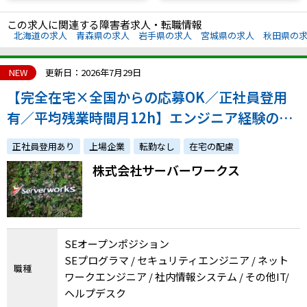
この求人に関連する障害者求人・転職情報
北海道の求人
青森県の求人
岩手県の求人
宮城県の求人
秋田県の
NEW
更新日：2026年7月29日
【完全在宅×全国からの応募OK／正社員登用
有／平均残業時間月12h】エンジニア経験のあ
る方を幅広く募集！経験スキルに合ったポジシ
正社員登用あり
上場企業
転勤なし
在宅の配慮
ョンを提案します
株式会社サーバーワークス
SEオープンポジション
SEプログラマ / セキュリティエンジニア / ネット
職種
ワークエンジニア / 社内情報システム / その他IT/
ヘルプデスク