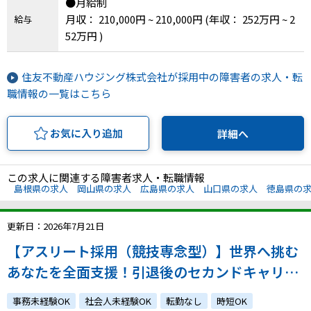
●月給制
月収： 210,000円 ~ 210,000円
(年収： 252万円 ~ 2
給与
52万円 )
住友不動産ハウジング株式会社が採用中の障害者の求人・転
職情報の一覧はこちら
お気に入り追加
詳細へ
この求人に関連する障害者求人・転職情報
島根県の求人
岡山県の求人
広島県の求人
山口県の求人
徳島県の
更新日：2026年7月21日
【アスリート採用（競技専念型）】世界へ挑む
あなたを全面支援！引退後のセカンドキャリア
もご用意します！
事務未経験OK
社会人未経験OK
転勤なし
時短OK