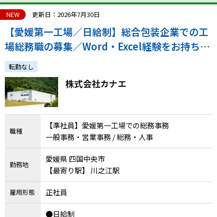
NEW
更新日：2026年7月30日
【愛媛第一工場／日給制】総合包装企業での工
場総務職の募集／Word・Excel経験をお持ちの
方歓迎！／マイカー通勤必須【業界トップクラ
転勤なし
ス】
株式会社カナエ
【準社員】愛媛第一工場での総務事務
職種
一般事務・営業事務 / 総務・人事
愛媛県 四国中央市
勤務地
【最寄り駅】 川之江駅
正社員
雇用形態
●日給制