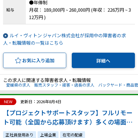
●年俸制
月収： 189,000円 ~ 260,000円
(年収： 226万円 ~ 3
IT・Web制作スキルを身につける就労移行支援サービス
給与
12万円 )
ルイ・ヴィトン ジャパン株式会社が採用中の障害者の求
ソーシャルファームサービス
人・転職情報の一覧はこちら
しいたけ生産で実現する
新しい障害者雇用支援サービス
お気に入り追加
詳細へ
この求人に関連する障害者求人・転職情報
愛媛県の求人
販売スタッフ・接客・店長の求人
バックヤード・商品
ご利用ガイド
NEW
更新日：2026年8月4日
【プロジェクトサポートスタッフ】フルリモー
法人向けページ
ト可能（全国から応募頂けます）多くの場面
で、細やかな心遣いなどホスピタリティが活か
正社員登用あり
上場企業
在宅の配慮