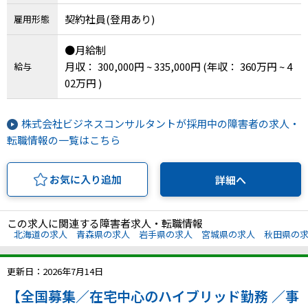
千葉県、東京都、神奈川県、新潟県、富山県、石
契約社員(登用あり)
雇用形態
川県、福井県、山梨県、長野県、岐阜県、静岡
県、愛知県、三重県、滋賀県、京都府、大阪府、
●月給制
兵庫県、奈良県、和歌山県、鳥取県、島根県、岡
月収： 300,000円 ~ 335,000円
(年収： 360万円 ~ 4
給与
山県、広島県、山口県、徳島県、香川県、愛媛
02万円 )
県、高知県、福岡県、佐賀県、長崎県、熊本県、
大分県、宮崎県、鹿児島県、沖縄県
株式会社ビジネスコンサルタントが採用中の障害者の求人・
転職情報の一覧はこちら
お気に入り追加
詳細へ
この求人に関連する障害者求人・転職情報
北海道の求人
青森県の求人
岩手県の求人
宮城県の求人
秋田県の
更新日：2026年7月14日
【全国募集／在宅中心のハイブリッド勤務 ／事