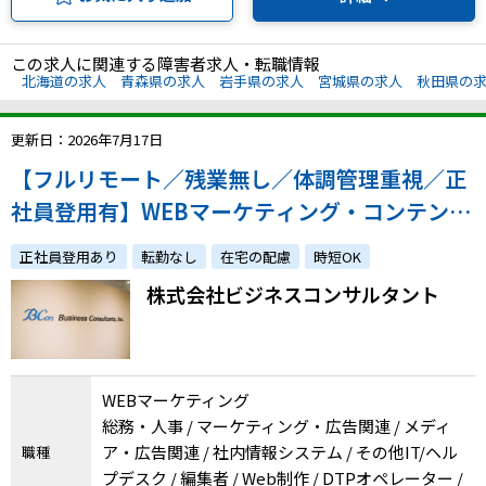
この求人に関連する障害者求人・転職情報
北海道の求人
青森県の求人
岩手県の求人
宮城県の求人
秋田県の
更新日：2026年7月17日
【フルリモート／残業無し／体調管理重視／正
社員登用有】WEBマーケティング・コンテンツ
作成／体調への配慮やご家庭との両立をしなが
正社員登用あり
転勤なし
在宅の配慮
時短OK
ら経験を活かしませんか？
株式会社ビジネスコンサルタント
WEBマーケティング
総務・人事 / マーケティング・広告関連 / メディ
ア・広告関連 / 社内情報システム / その他IT/ヘル
職種
プデスク / 編集者 / Web制作 / DTPオペレーター /