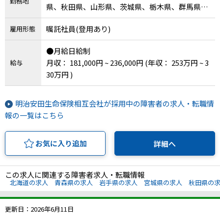
勤務地
県、秋田県、山形県、茨城県、栃木県、群馬県、
三重県、山梨県、新潟県、富山県、福井県、長野
嘱託社員(登用あり)
雇用形態
県、静岡県、埼玉県、千葉県、東京都、神奈川
県、岐阜県、愛知県、滋賀県、京都府、大阪府、
●月給日給制
兵庫県、奈良県、和歌山県、島根県、鳥取県、岡
月収： 181,000円 ~ 236,000円
(年収： 253万円 ~ 3
給与
山県、広島県、山口県、徳島県、香川県、愛媛
30万円 )
県、高知県、福岡県、佐賀県、長崎県、熊本県、
大分県、宮崎県、鹿児島県、沖縄県
明治安田生命保険相互会社が採用中の障害者の求人・転職情
報の一覧はこちら
お気に入り追加
詳細へ
この求人に関連する障害者求人・転職情報
北海道の求人
青森県の求人
岩手県の求人
宮城県の求人
秋田県の
更新日：2026年6月11日