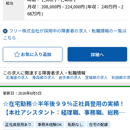
山県、広島県、山口県、徳島県、香川県、愛媛
給与
月収： 208,000円 ~ 224,000円
(年収： 249万円 ~ 2
県、高知県、福岡県、佐賀県、長崎県、熊本県、
68万円 )
大分県、宮崎県、鹿児島県、沖縄県
フリー株式会社が採用中の障害者の求人・転職情報の一覧は
こちら
お気に入り追加
詳細へ
この求人に関連する障害者求人・転職情報
北海道の求人
青森県の求人
岩手県の求人
宮城県の求人
秋田県の
更新日：2026年6月5日
☆在宅勤務☆半年後９９％正社員登用の実績！
【本社アシスタント：経理職、事務職、総務
職】服装自由！PC貸出可！フルリモート可能♪
正社員登用あり
事務未経験OK
転勤なし
在宅の配慮