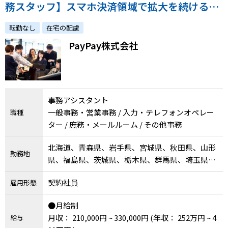
務スタッフ】スマホ決済領域で拡大を続ける同
社でこれまでの経験を踏まえた2～3年後のキャ
転勤なし
在宅の配慮
リアを一緒に考えませんか？
PayPay株式会社
事務アシスタント
一般事務・営業事務 / 入力・テレフォンオペレー
職種
ター / 庶務・メールルーム / その他事務
北海道、青森県、岩手県、宮城県、秋田県、山形
勤務地
県、福島県、茨城県、栃木県、群馬県、埼玉県、
千葉県、東京都、神奈川県、新潟県、富山県、石
契約社員
雇用形態
川県、福井県、山梨県、長野県、岐阜県、静岡
県、愛知県、三重県、滋賀県、京都府、大阪府、
●月給制
兵庫県、奈良県、和歌山県、鳥取県、島根県、岡
月収： 210,000円 ~ 330,000円
(年収： 252万円 ~ 4
給与
山県、広島県、山口県、徳島県、香川県、愛媛