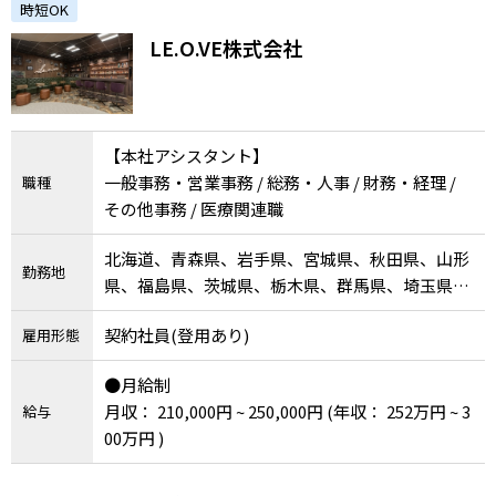
時短OK
LE.O.VE株式会社
【本社アシスタント】
一般事務・営業事務 / 総務・人事 / 財務・経理 /
職種
その他事務 / 医療関連職
北海道、青森県、岩手県、宮城県、秋田県、山形
勤務地
県、福島県、茨城県、栃木県、群馬県、埼玉県、
千葉県、東京都、神奈川県、新潟県、富山県、石
契約社員(登用あり)
雇用形態
川県、福井県、山梨県、長野県、岐阜県、静岡
県、愛知県、三重県、滋賀県、京都府、大阪府、
●月給制
兵庫県、奈良県、和歌山県、鳥取県、島根県、岡
月収： 210,000円 ~ 250,000円
(年収： 252万円 ~ 3
給与
山県、広島県、山口県、徳島県、香川県、愛媛
00万円 )
県、高知県、福岡県、佐賀県、長崎県、熊本県、
大分県、宮崎県、鹿児島県、沖縄県