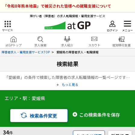
「令和8年熊本地震」で被災された皆様への就職支援について
障がい者（障害者）の求人転職情報・雇用支援サービス
ログイン
メニュー
サービス
障害者雇用のアットジーピー
ログイン
会員登録
atGPトップ
求人検索
求人紹介
スカウト
就労移行支援
無料
サービスラインナップ
障害者求人・雇用支援サービスTOP
愛媛県の障害者求人・転職情報
検索結果
atGPトップ
就転職支援サービス
「愛媛県」の条件で検索した障害者の求人転職情報の一覧ページです。アットジーピー（atGP）は、障害者の求人情報・障害者専門の転職支援サービス（エージェント）・就労移行支援事業所など、雇用に関する様々なサービスを展開している障害者の「働く」をトータルでサポートするサービスです。
障害者専門の就転職支援サービス
各種サービス
もっと見る
エリア・駅：愛媛県
求人を検索する
障害者アスリート専門の就転職支援サービス
求人を紹介してもらう
この検索条件を保存
検索条件変更
スカウトを受ける
34
件