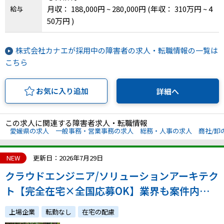
月収： 188,000円 ~ 280,000円
(年収： 310万円 ~ 4
給与
50万円 )
株式会社カナエが採用中の障害者の求人・転職情報の一覧は
こちら
お気に入り追加
詳細へ
この求人に関連する障害者求人・転職情報
愛媛県の求人
一般事務・営業事務の求人
総務・人事の求人
商社/卸
NEW
更新日：2026年7月29日
クラウドエンジニア/ソリューションアーキテク
ト【完全在宅×全国応募OK】業界も案件内容
も様々なプロジェクトへ参画！多数のAWSプロ
上場企業
転勤なし
在宅の配慮
フェッショナルと技術力を磨き、エンジニアと