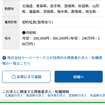
北海道、青森県、岩手県、宮城県、秋田県、山形
勤務地
県、福島県、茨城県、栃木県、群馬県、埼玉県、
千葉県、東京都、神奈川県、新潟県、富山県、石
契約社員(登用あり)
雇用形態
川県、福井県、山梨県、長野県、岐阜県、静岡
県、愛知県、三重県、滋賀県、京都府、大阪府、
●月給制
兵庫県、奈良県、和歌山県、鳥取県、島根県、岡
月収： 200,000円 ~ 300,000円
(年収： 240万円 ~ 3
給与
山県、広島県、山口県、徳島県、香川県、愛媛
60万円 )
県、高知県、福岡県、佐賀県、長崎県、熊本県、
大分県、宮崎県、鹿児島県、沖縄県、その他
株式会社サーバーワークスが採用中の障害者の求人・転職情
報の一覧はこちら
お気に入り追加
詳細へ
この求人に関連する障害者求人・転職情報
北海道の求人
青森県の求人
岩手県の求人
宮城県の求人
秋田県の