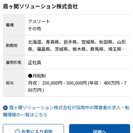
霞ヶ関ソリューション株式会社
アスリート
職種
その他
北海道、青森県、岩手県、宮城県、秋田県、山形
勤務地
県、福島県、茨城県、栃木県、群馬県、埼玉県、
千葉県、東京都、神奈川県、新潟県、富山県、石
正社員
雇用形態
川県、福井県、山梨県、長野県、岐阜県、静岡
県、愛知県、三重県、滋賀県、京都府、大阪府、
●月給制
兵庫県、奈良県、和歌山県、鳥取県、島根県、岡
月収： 250,000円 ~ 500,000円
(年収： 400万円 ~ 7
給与
山県、広島県、山口県、徳島県、香川県、愛媛
00万円 )
県、高知県、福岡県、佐賀県、長崎県、熊本県、
大分県、宮崎県、鹿児島県、沖縄県
霞ヶ関ソリューション株式会社が採用中の障害者の求人・転
職情報の一覧はこちら
お気に入り追加
詳細へ