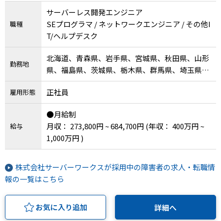
サーバーレス開発エンジニア
SEプログラマ / ネットワークエンジニア / その他I
職種
T/ヘルプデスク
北海道、青森県、岩手県、宮城県、秋田県、山形
勤務地
県、福島県、茨城県、栃木県、群馬県、埼玉県、
千葉県、東京都、神奈川県、新潟県、富山県、石
正社員
雇用形態
川県、福井県、山梨県、長野県、岐阜県、静岡
県、愛知県、三重県、滋賀県、京都府、大阪府、
●月給制
兵庫県、奈良県、和歌山県、鳥取県、島根県、岡
月収： 273,800円 ~ 684,700円
(年収： 400万円 ~
給与
山県、広島県、山口県、徳島県、香川県、愛媛
1,000万円 )
県、高知県、福岡県、佐賀県、長崎県、熊本県、
大分県、宮崎県、鹿児島県、沖縄県、その他
株式会社サーバーワークスが採用中の障害者の求人・転職情
報の一覧はこちら
お気に入り追加
詳細へ