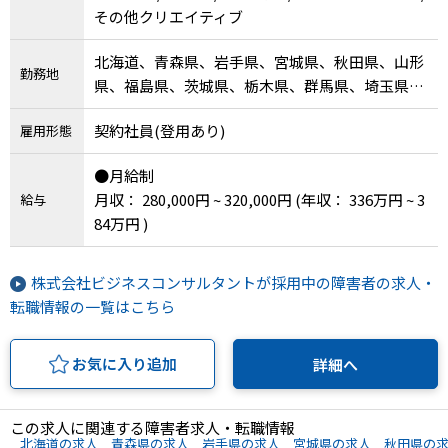
その他クリエイティブ
北海道、青森県、岩手県、宮城県、秋田県、山形
勤務地
県、福島県、茨城県、栃木県、群馬県、埼玉県、
千葉県、東京都、神奈川県、新潟県、富山県、石
契約社員(登用あり)
雇用形態
川県、福井県、山梨県、長野県、岐阜県、静岡
県、愛知県、三重県、滋賀県、京都府、大阪府、
●月給制
兵庫県、奈良県、和歌山県、鳥取県、島根県、岡
月収： 280,000円 ~ 320,000円
(年収： 336万円 ~ 3
給与
山県、広島県、山口県、徳島県、香川県、愛媛
84万円 )
県、高知県、福岡県、佐賀県、長崎県、熊本県、
大分県、宮崎県、鹿児島県、沖縄県
株式会社ビジネスコンサルタントが採用中の障害者の求人・
転職情報の一覧はこちら
お気に入り追加
詳細へ
この求人に関連する障害者求人・転職情報
北海道の求人
青森県の求人
岩手県の求人
宮城県の求人
秋田県の