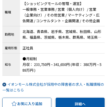
【ショッピングモールの管理・運営】
一般事務・営業事務 / 営業（個人向け） / 営業
職種
（企業向け） / その他営業 / マーケティング・広
告関連 / コンサルタント・企画関連 / その他企画
北海道、青森県、岩手県、宮城県、秋田県、山形
勤務地
県、福島県、茨城県、栃木県、群馬県、埼玉県、
千葉県、東京都、神奈川県、新潟県、富山県、石
正社員
雇用形態
川県、山梨県、長野県、岐阜県、静岡県、愛知
県、三重県、滋賀県、京都府、大阪府、兵庫県、
●月給制
奈良県、和歌山県、鳥取県、岡山県、広島県、徳
月収： 233,750円 ~ 341,650円
(年収： 380万円 ~ 5
給与
島県、香川県、愛媛県、高知県、福岡県、大分
89万円 )
県、宮崎県
イオンモール株式会社が採用中の障害者の求人・転職情報の
一覧はこちら
お気に入り追加
詳細へ