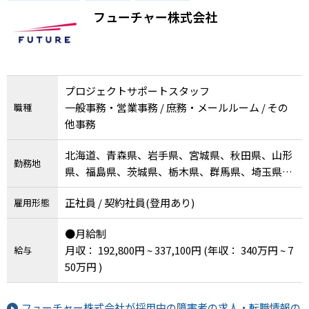
メニューを閉じる
せるお仕事🎵
フューチャー株式会社
プロジェクトサポートスタッフ
一般事務・営業事務 / 庶務・メールルーム / その
職種
他事務
北海道、青森県、岩手県、宮城県、秋田県、山形
勤務地
県、福島県、茨城県、栃木県、群馬県、埼玉県、
千葉県、東京都、神奈川県、新潟県、富山県、石
正社員 / 契約社員(登用あり)
雇用形態
川県、福井県、山梨県、長野県、岐阜県、静岡
県、愛知県、三重県、滋賀県、京都府、大阪府、
●月給制
兵庫県、奈良県、和歌山県、鳥取県、島根県、岡
月収： 192,800円 ~ 337,100円
(年収： 340万円 ~ 7
給与
山県、広島県、山口県、徳島県、香川県、愛媛
50万円 )
県、高知県、福岡県、佐賀県、長崎県、熊本県、
大分県、宮崎県、鹿児島県、沖縄県
フューチャー株式会社が採用中の障害者の求人・転職情報の