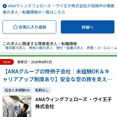
ANAウィングフェローズ ・ヴイ王子株式会社が採用中の障害
者の求人・転職情報の一覧はこちら
お気に入り追加
詳細へ
この求人に関連する障害者求人・転職情報
東京都の求人
神奈川県の求人
受付・秘書の求人
庶務・メールルー
NEW
更新日：2026年8月5日
【ANAグループの特例子会社｜未経験OK＆キ
ャリアアップ制度あり】安全な空の旅を支える
お仕事◎コミュニケーションが好きな方、体を
社会人未経験OK
転勤なし
動かすのが好きな方、是非ご応募ください！
ANAウィングフェローズ ・ヴイ王子
株式会社