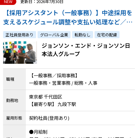
NEW
更新日：2026年7月30日
【採用アシスタント（一般事務）】中途採用を
支えるスケジュール調整や支払い処理など／年
休121日・フレックス
正社員登用あり
グローバル企業
転勤なし
在宅の配慮
ジョンソン・エンド・ジョンソン日
本法人グループ
【一般事務／採用事務】
職種
一般事務・営業事務 / 総務・人事
東京都 千代田区
勤務地
【最寄り駅】 九段下駅
契約社員(登用あり)
雇用形態
●月給制