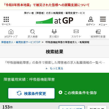
「令和8年熊本地震」で被災された皆様への就職支援について
障がい者（障害者）の求人転職情報・雇用支援サービス
ログイン
メニュー
サービス
障害者雇用のアットジーピー
ログイン
会員登録
atGPトップ
求人検索
求人紹介
スカウト
就労移行支援
無料
サービスラインナップ
障害者求人・雇用支援サービスTOP
呼吸器機能障害の障害者求人・転職情報
検索結果
atGPトップ
就転職支援サービス
「呼吸器機能障害」の条件で検索した障害者の求人転職情報の一覧ページです。アットジーピー（atGP）は、障害者の求人情報・障害者専門の転職支援サービス（エージェント）・就労移行支援事業所など、雇用に関する様々なサービスを展開している障害者の「働く」をトータルでサポートするサービスです。
障害者専門の就転職支援サービス
各種サービス
もっと見る
障害雇用実績：呼吸器機能障害
求人を検索する
障害者アスリート専門の就転職支援サービス
求人を紹介してもらう
この検索条件を保存
検索条件変更
スカウトを受ける
153
件