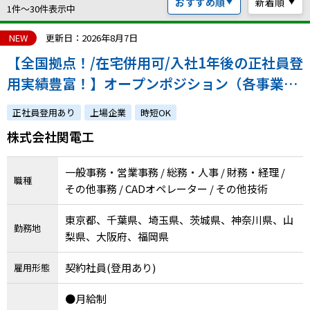
おすすめ順
新着順
ハイスキルな障害者の転職支援サービス
1件〜30件表示中
就労移行支援サービス
NEW
更新日：2026年8月7日
【全国拠点！/在宅併用可/入社1年後の正社員登
就職・転職ノウハウ
障害のある新卒学生専門の就職エージェントサービス
用実績豊富！】オープンポジション（各事業所
での事務職・建築CADオペレーター）
お問い合わせ・よくある質問
正社員登用あり
上場企業
時短OK
株式会社関電工
求人検索・スカウトサービス
お問い合わせ
障害者専門の求人検索・スカウトサービス
一般事務・営業事務 / 総務・人事 / 財務・経理 /
よくある質問
職種
その他事務 / CADオペレーター / その他技術
採用をお考えの企業様はこちら
東京都、千葉県、埼玉県、茨城県、神奈川県、山
勤務地
就労移行支援サービス
梨県、大阪府、福岡県
メニューを閉じる
契約社員(登用あり)
障害別専門支援の就労移行支援サービス
雇用形態
●月給制