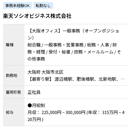
例子会社◎意欲重視！主体的ににチャレンジで
事務未経験OK
転勤なし
きる環境があります。）
楽天ソシオビジネス株式会社
【大阪オフィス】一般事務（オープンポジショ
ン）
総合職 / 一般事務・営業事務 / 総務・人事 / 財
職種
務・経理 / 受付・秘書 / 庶務・メールルーム / そ
の他事務
大阪府 大阪市北区
勤務地
【最寄り駅】 渡辺橋駅、肥後橋駅、北新地駅、淀
屋橋駅、大阪駅
正社員
雇用形態
●月給制
月収： 225,000円 ~ 300,000円
(年収： 315万円 ~ 4
給与
20万円 )