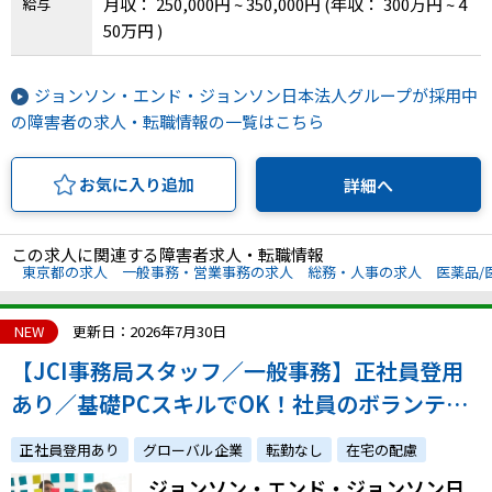
月収： 250,000円 ~ 350,000円
(年収： 300万円 ~ 4
給与
50万円 )
ジョンソン・エンド・ジョンソン日本法人グループが採用中
の障害者の求人・転職情報の一覧はこちら
お気に入り追加
詳細へ
この求人に関連する障害者求人・転職情報
東京都の求人
一般事務・営業事務の求人
総務・人事の求人
医薬品/
NEW
更新日：2026年7月30日
【JCI事務局スタッフ／一般事務】正社員登用
あり／基礎PCスキルでOK！社員のボランティ
ア活動を支える事務局スタッフ（備品管理や経
正社員登用あり
グローバル企業
転勤なし
在宅の配慮
理処理、問い合わせ対応等）
ジョンソン・エンド・ジョンソン日