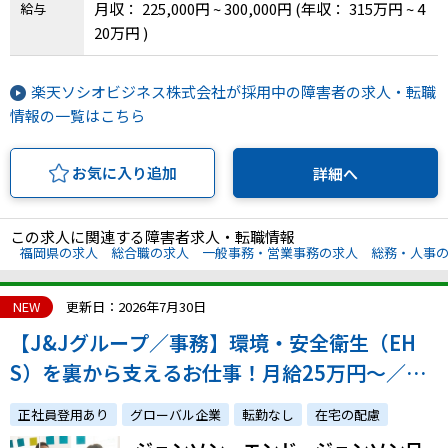
月収： 225,000円 ~ 300,000円
(年収： 315万円 ~ 4
給与
20万円 )
楽天ソシオビジネス株式会社が採用中の障害者の求人・転職
情報の一覧はこちら
お気に入り追加
詳細へ
この求人に関連する障害者求人・転職情報
福岡県の求人
総合職の求人
一般事務・営業事務の求人
総務・人事
NEW
更新日：2026年7月30日
【J&Jグループ／事務】環境・安全衛生（EH
S）を裏から支えるお仕事！月給25万円〜／正
社員登用あり
正社員登用あり
グローバル企業
転勤なし
在宅の配慮