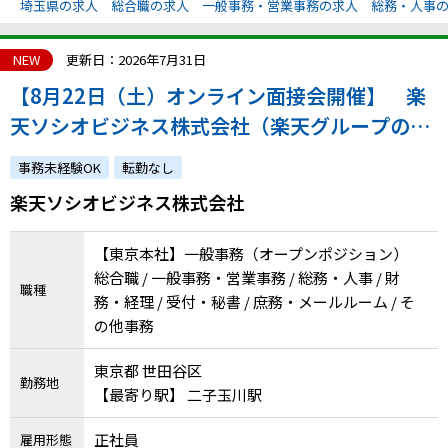
埼玉県の求人
総合職の求人
一般事務・営業事務の求人
総務・人事
NEW
更新日：2026年7月31日
【8月22日（土）オンライン面接会開催】 楽
天ソシオビジネス株式会社（楽天グループの特
例子会社◎充実のサポート体制！ステップアッ
事務未経験OK
転勤なし
プしながら成長できます。）
楽天ソシオビジネス株式会社
【東京本社】一般事務（オープンポジション）
総合職 / 一般事務・営業事務 / 総務・人事 / 財
職種
務・経理 / 受付・秘書 / 庶務・メールルーム / そ
の他事務
東京都 世田谷区
勤務地
【最寄り駅】 二子玉川駅
正社員
雇用形態