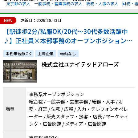
東京都の求人
一般事務・営業事務の求人
総務・人事の求人
財務・
NEW
更新日：2026年8月3日
【駅徒歩2分/私服OK/20代～30代多数活躍中
♪】正社員×本部事務のオープンポジション！
ファッション好き必見！atGP採用実績も多数あ
事務未経験OK
上場企業
転勤なし
り！
株式会社ユナイテッドアローズ
事務系オープンポジション
総合職 / 一般事務・営業事務 / 総務・人事 / 財
務・経理 / 法務 / 広報 / 入力・テレフォンオペレ
職種
ーター / 販売スタッフ・接客・店長 / マーケティ
ング・広告関連 / メディア・広告関連
東京都 渋谷区