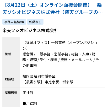
【8月22日（土）オンライン面接会開催】 楽
天ソシオビジネス株式会社（楽天グループの特
例子会社◎障害の有無にかかわらずチャレンジ
事務未経験OK
転勤なし
できます）
楽天ソシオビジネス株式会社
【福岡オフィス】一般事務（オープンポジショ
ン）
総合職 / 一般事務・営業事務 / 総務・人事 / 財
職種
務・経理 / 受付・秘書 / 庶務・メールルーム / そ
の他事務
福岡県 福岡市博多区
勤務地
【最寄り駅】 東比恵駅、博多駅
正社員
雇用形態
●月給制