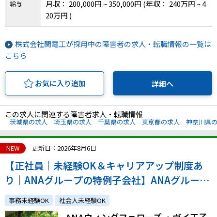
月収： 200,000円 ~ 350,000円
(年収： 240万円 ~ 4
給与
20万円 )
IT・Web制作スキルを身につける就労移行支援サービス
株式会社関電工が採用中の障害者の求人・転職情報の一覧は
こちら
ソーシャルファームサービス
お気に入り追加
詳細へ
しいたけ生産で実現する
新しい障害者雇用支援サービス
この求人に関連する障害者求人・転職情報
茨城県の求人
埼玉県の求人
千葉県の求人
東京都の求人
神奈川県
ご利用ガイド
NEW
更新日：2026年8月6日
【正社員｜未経験OK＆キャリアアップ制度あ
り｜ANAグループの特例子会社】ANAグループ
法人向けページ
関連施設内のコンビニスタッフ
事務未経験OK
社会人未経験OK
ANAウィングフェローズ ・ヴイ王子