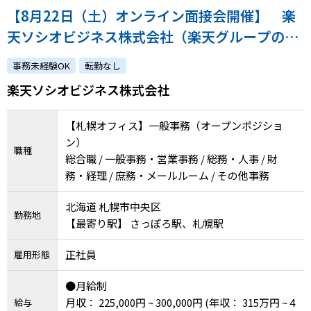
【8月22日（土）オンライン面接会開催】 楽
天ソシオビジネス株式会社（楽天グループの特
例子会社◎障害の有無にかかわらずチャレンジ
事務未経験OK
転勤なし
できます）
楽天ソシオビジネス株式会社
【札幌オフィス】一般事務（オープンポジショ
ン）
職種
総合職 / 一般事務・営業事務 / 総務・人事 / 財
務・経理 / 庶務・メールルーム / その他事務
北海道 札幌市中央区
勤務地
【最寄り駅】 さっぽろ駅、札幌駅
正社員
雇用形態
●月給制
月収： 225,000円 ~ 300,000円
(年収： 315万円 ~ 4
給与