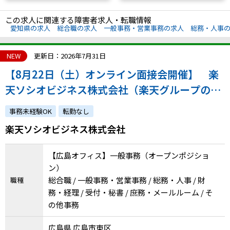
この求人に関連する障害者求人・転職情報
愛知県の求人
総合職の求人
一般事務・営業事務の求人
総務・人事
NEW
更新日：2026年7月31日
【8月22日（土）オンライン面接会開催】 楽
天ソシオビジネス株式会社（楽天グループの特
例子会社◎障害の有無にかかわらずチャレンジ
事務未経験OK
転勤なし
できます）
楽天ソシオビジネス株式会社
【広島オフィス】一般事務（オープンポジショ
ン）
総合職 / 一般事務・営業事務 / 総務・人事 / 財
職種
務・経理 / 受付・秘書 / 庶務・メールルーム / そ
の他事務
広島県 広島市東区