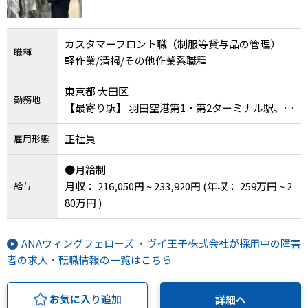
カスタマーフロント職（制服等貸与品の管理）
職種
軽作業/清掃/その他作業系職種
東京都 大田区
勤務地
【最寄り駅】 羽田空港第1・第2ターミナル駅、羽
田空港第2ターミナル駅
正社員
雇用形態
●月給制
月収： 216,050円 ~ 233,920円
(年収： 259万円 ~ 2
給与
80万円 )
ANAウィングフェローズ ・ヴイ王子株式会社が採用中の障害
者の求人・転職情報の一覧はこちら
お気に入り追加
詳細へ