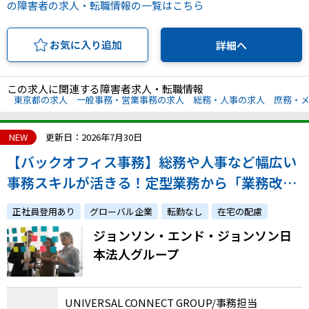
の障害者の求人・転職情報の一覧はこちら
お気に入り追加
詳細へ
この求人に関連する障害者求人・転職情報
東京都の求人
一般事務・営業事務の求人
総務・人事の求人
庶務・
NEW
更新日：2026年7月30日
【バックオフィス事務】総務や人事など幅広い
事務スキルが活きる！定型業務から「業務改
善」の提案まで挑戦も可能！全社横断のサポー
正社員登用あり
グローバル企業
転勤なし
在宅の配慮
ト部門／在宅・フレックス配慮
ジョンソン・エンド・ジョンソン日
本法人グループ
UNIVERSAL CONNECT GROUP/事務担当