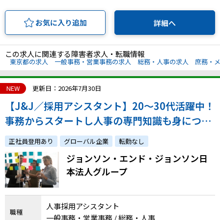
お気に入り追加
詳細へ
この求人に関連する障害者求人・転職情報
東京都の求人
一般事務・営業事務の求人
総務・人事の求人
庶務・
NEW
更新日：2026年7月30日
【J&J／採用アシスタント】20〜30代活躍中！
事務からスタートし人事の専門知識も身につく
環境／年休119日
正社員登用あり
グローバル企業
転勤なし
ジョンソン・エンド・ジョンソン日
本法人グループ
人事採用アシスタント
職種
一般事務・営業事務 / 総務・人事