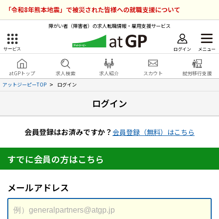
「令和8年熊本地震」で被災された皆様への就職支援について
障がい者（障害者）の求人転職情報・雇用支援サービス
ログイン
メニュー
サービス
障害者雇用のアットジーピー
ログイン
会員登録
atGPトップ
求人検索
求人紹介
スカウト
就労移行支援
無料
サービスラインナップ
アットジーピーTOP
ログイン
ログイン
atGPトップ
就転職支援サービス
障害者専門の就転職支援サービス
会員登録はお済みですか？
会員登録（無料）はこちら
各種サービス
すでに会員の方はこちら
求人を検索する
障害者アスリート専門の就転職支援サービス
求人を紹介してもらう
メールアドレス
スカウトを受ける