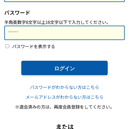
ハイスキルな障害者の転職支援サービス
就労移行支援サービス
パスワード
半角英数字8文字以上16文字以下で入力してください。
就職・転職ノウハウ
障害のある新卒学生専門の就職エージェントサービス
お問い合わせ・よくある質問
パスワードを表示する
求人検索・スカウトサービス
お問い合わせ
障害者専門の求人検索・スカウトサービス
よくある質問
パスワードがわからない方はこちら
採用をお考えの企業様はこちら
メールアドレスがわからない方はこちら
就労移行支援サービス
※退会済みの方は、再度会員登録をしてください。
メニューを閉じる
障害別専門支援の就労移行支援サービス
または