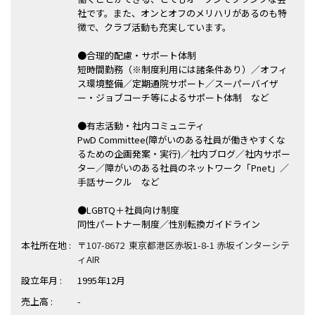
ハイスキルな障害者の転職支援サービス
社です。また、オンとオフのメリハリがあるのも特
就労移行支援サービス
徴で、クラブ活動も充実しています。
●合理的配慮・サポート体制
就職・転職ノウハウ
障害のある新卒学生専門の就職エージェントサービス
短時間勤務（※制度利用には諸条件あり）／オフィ
ス環境整備／定期通院サポート／スーパーバイザ
ー・ジョブコーチ等によるサポート体制 など
お問い合わせ・よくある質問
●有志活動・社内コミュニティ
求人検索・スカウトサービス
PwD Committee(障がいのある社員が働きやすくな
お問い合わせ
るための企画発案・実行)／社内ブログ／社内サポー
ター／障がいのある社員のネットワーク「Pnet」／
障害者専門の求人検索・スカウトサービス
よくある質問
手話サークル など
●LGBTQ＋社員向け制度
採用をお考えの企業様はこちら
同性パートナー制度／性別転換ガイドライン
就労移行支援サービス
本社所在地 :
〒107-8672 東京都港区赤坂1-8-1 赤坂インターシテ
ィAIR
メニューを閉じる
障害別専門支援の就労移行支援サービス
設立年月 :
1995年12月
売上高 :
-