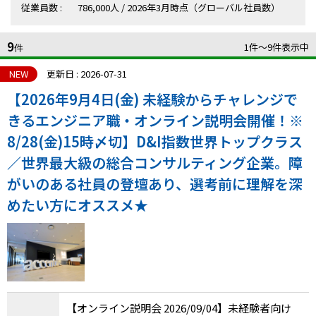
従業員数 :
786,000人 / 2026年3月時点（グローバル社員数）
IT・Web制作スキルを身につける就労移行支援サービス
9
1件〜9件表示中
件
NEW
更新日 : 2026-07-31
ソーシャルファームサービス
【2026年9月4日(金) 未経験からチャレンジで
きるエンジニア職・オンライン説明会開催！※
しいたけ生産で実現する
新しい障害者雇用支援サービス
8/28(金)15時〆切】D&I指数世界トップクラス
／世界最大級の総合コンサルティング企業。障
がいのある社員の登壇あり、選考前に理解を深
めたい方にオススメ★
ご利用ガイド
法人向けページ
【オンライン説明会 2026/09/04】未経験者向け