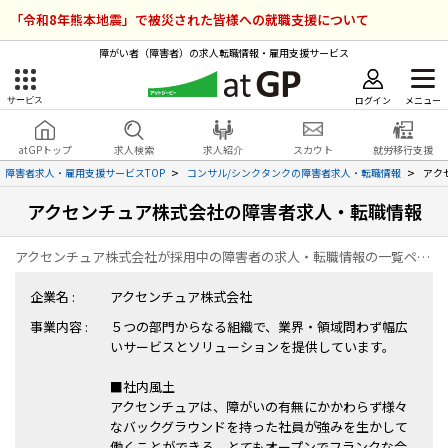
「令和8年熊本地震」で被災された皆様への就職支援について
障がい者（障害者）の求人転職情報・雇用支援サービス
ログイン
メニュー
サービス
障害者雇用のアットジーピー
ログイン
会員登録
atGPトップ
求人検索
求人紹介
スカウト
就労移行支援
無料
サービスラインナップ
障害者求人・雇用支援サービスTOP
コンサル/シンクタンクの障害者求人・転職情報
アク
アクセンチュア株式会社の障害者求人・転職情報
atGPトップ
就転職支援サービス
アクセンチュア株式会社が採用中の障害者の求人・転職情報の一覧ページです。
障害者専門の就転職支援サービス
各種サービス
企業名 :
アクセンチュア株式会社
事業内容 :
５つの部門からなる組織で、業界・領域問わず幅広
求人を検索する
いサービスとソリューションを提供しています。
障害者アスリート専門の就転職支援サービス
求人を紹介してもらう
■社内風土
アクセンチュアは、障がいの有無にかかわらず様々
なバックグラウンドを持った社員が強みを生かして
スカウトを受ける
働くことができる、とてもオープンでフランクな会