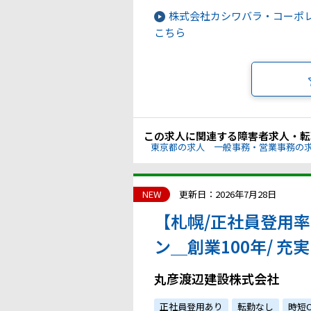
株式会社カシワバラ・コーポ
こちら
この求人に関連する障害者求人・転
東京都の求人
一般事務・営業事務の
NEW
更新日：2026年7月28日
【札幌/正社員登用
ン＿創業100年/ 充
で働きやすい！
丸彦渡辺建設株式会社
正社員登用あり
転勤なし
時短O