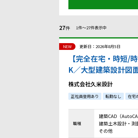
27
件
1件〜27件表示中
NEW
更新日：2026年8月5日
【完全在宅・時短/
K／大型建築設計図
国内外のプロジェク
株式会社久米設計
ADオペレーター
正社員登用あり
転勤なし
在宅
建築CAD（Auto
建築土木設計・測量・
職種
その他