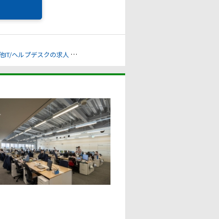
他IT/ヘルプデスクの求人
建築土木設計・測量・積算・施工管理の求人
C