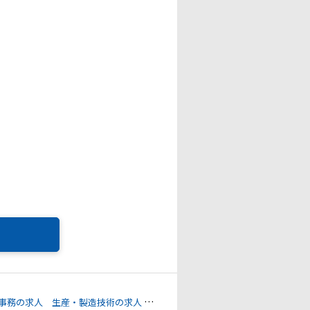
事務の求人
生産・製造技術の求人
機械・電子機器設計の求人
品質管理