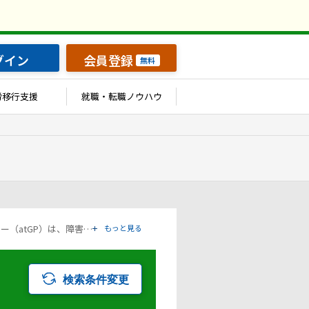
グイン
会員登録
無料
労移行支援
就職・転職ノウハウ
「建築土木設計・測量・積算・施工管理」の条件で検索した障害者の求人転職情報の一覧ページです。アットジーピー（atGP）は、障害者の求人情報・障害者専門の転職支援サービス（エージェント）・就労移行支援事業所など、雇用に関する様々なサービスを展開している障害者の「働く」をトータルでサポートするサービスです。
もっと見る
検索条件変更