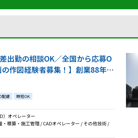
時差出勤の相談OK／全国から応募O
面の作図経験者募集！】創業88年、
トを手掛ける設計事務所での建築C
の配慮
時短OK
CAD）オペレーター
積算・施工管理 / CADオペレーター / その他技術 /