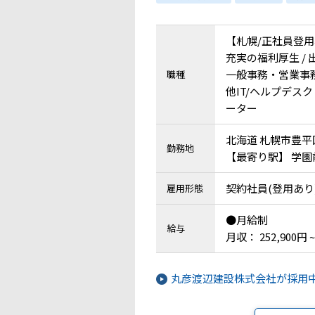
【札幌/正社員登用
充実の福利厚生 /
一般事務・営業事務 
職種
他IT/ヘルプデスク
ーター
北海道 札幌市豊平
勤務地
【最寄り駅】 学園
契約社員(登用あり)
雇用形態
●月給制
給与
月収： 252,900円 ~
丸彦渡辺建設株式会社が採用