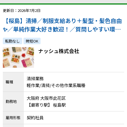
更新日：2026年7月2日
【桜島】清掃／制服支給あり＋髪型・髪色自由
✨／単純作業大好き歓迎！／質問しやすい環境
／CMでお馴染みの高成長企業！
転勤なし
時短OK
ナッシュ株式会社
清掃業務
職種
軽作業/清掃/その他作業系職種
大阪府 大阪市此花区
勤務地
【最寄り駅】 桜島駅
契約社員
雇用形態