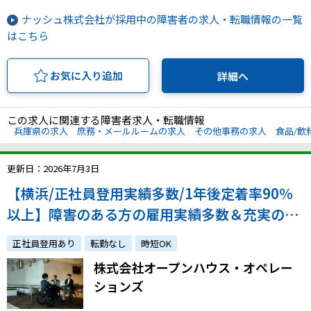
ナッシュ株式会社が採用中の障害者の求人・転職情報の一覧
はこちら
お気に入り追加
詳細へ
この求人に関連する障害者求人・転職情報
兵庫県の求人
庶務・メールルームの求人
その他事務の求人
食品/飲
更新日：2026年7月3日
【横浜/正社員登用実績多数/1年後定着率90％
以上】障害のある方の雇用実績多数＆充実の配
慮・フォロー体制で安心！在籍していることを
正社員登用あり
転勤なし
時短OK
誇りに思えるような組織を共に作る仲間を募集
株式会社オープンハウス・オペレー
します！
ションズ