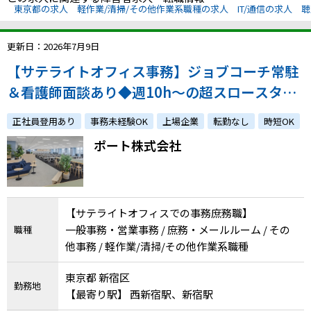
東京都の求人
軽作業/清掃/その他作業系職種の求人
IT/通信の求人
聴
更新日：2026年7月9日
【サテライトオフィス事務】ジョブコーチ常駐
＆看護師面談あり◆週10h〜の超スロースター
トOK！未経験から始めるコツコツ事務
正社員登用あり
事務未経験OK
上場企業
転勤なし
時短OK
ポート株式会社
【サテライトオフィスでの事務庶務職】
一般事務・営業事務 / 庶務・メールルーム / その
職種
他事務 / 軽作業/清掃/その他作業系職種
東京都 新宿区
勤務地
【最寄り駅】 西新宿駅、新宿駅