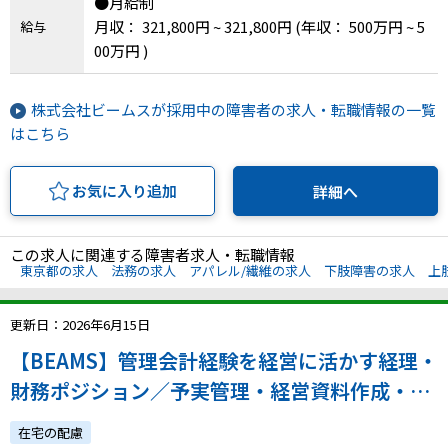
●月給制
月収： 321,800円 ~ 321,800円
(年収： 500万円 ~ 5
給与
00万円 )
株式会社ビームスが採用中の障害者の求人・転職情報の一覧
はこちら
お気に入り追加
詳細へ
この求人に関連する障害者求人・転職情報
東京都の求人
法務の求人
アパレル/繊維の求人
下肢障害の求人
上
更新日：2026年6月15日
【BEAMS】管理会計経験を経営に活かす経理・
財務ポジション／予実管理・経営資料作成・グ
ループ管理まで担当／フルフレックス・在宅勤
在宅の配慮