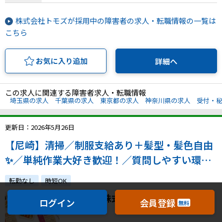
株式会社トモズが採用中の障害者の求人・転職情報の一覧は
こちら
お気に入り追加
詳細へ
この求人に関連する障害者求人・転職情報
埼玉県の求人
千葉県の求人
東京都の求人
神奈川県の求人
受付・
更新日：2026年5月26日
【尼崎】清掃／制服支給あり＋髪型・髪色自由
✨／単純作業大好き歓迎！／質問しやすい環境
／CMでお馴染みの高成長企業！
転勤なし
時短OK
ナッシュ株式会社
ログイン
会員登録
無料