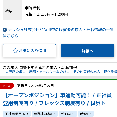
●時給制
IT・Web制作スキルを身につける就労移行支援サービス
給与
時給： 1,200円 ~ 1,200円
ナッシュ株式会社が採用中の障害者の求人・転職情報の一覧
ソーシャルファームサービス
はこちら
しいたけ生産で実現する
新しい障害者雇用支援サービス
お気に入り追加
詳細へ
この求人に関連する障害者求人・転職情報
大阪府の求人
庶務・メールルームの求人
その他事務の求人
軽作業/
ご利用ガイド
NEW
更新日：2026年7月27日
【オープンポジション】車通勤可能！ / 正社員
法人向けページ
登用制度有り / フレックス制度有り / 世界トッ
プクラスの半導体材料メーカー！
正社員登用あり
事務未経験OK
転勤なし
時短OK