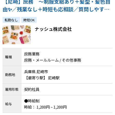
【尼崎】庶務 ～制服支給あり＋髪型・髪色自
由✨／残業なし＋時短も応相談／質問しやすい
環境／CMでお馴染みの高成長企業！～
転勤なし
時短OK
ナッシュ株式会社
庶務業務
職種
庶務・メールルーム / その他事務
兵庫県 尼崎市
勤務地
【最寄り駅】 尼崎駅
契約社員
雇用形態
●時給制
給与
時給： 1,200円 ~ 1,200円