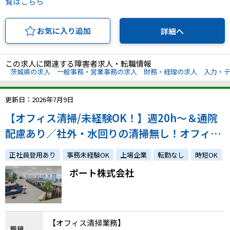
覧はこちら
お気に入り追加
詳細へ
この求人に関連する障害者求人・転職情報
茨城県の求人
一般事務・営業事務の求人
財務・経理の求人
入力・
更新日：2026年7月9日
【オフィス清掃/未経験OK！】週20h〜＆通院
配慮あり／社外・水回りの清掃無し！オフィス
内のみ！
正社員登用あり
事務未経験OK
上場企業
転勤なし
時短OK
ポート株式会社
【オフィス清掃業務】
職種