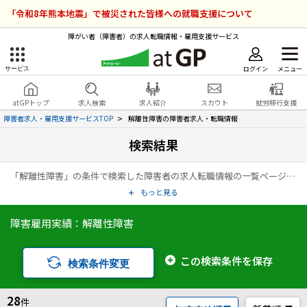
「令和8年熊本地震」で被災された皆様への就職支援について
障がい者（障害者）の求人転職情報・雇用支援サービス
ログイン
メニュー
サービス
障害者雇用のアットジーピー
ログイン
会員登録
atGPトップ
求人検索
求人紹介
スカウト
就労移行支援
無料
サービスラインナップ
障害者求人・雇用支援サービスTOP
解離性障害の障害者求人・転職情報
検索結果
atGPトップ
就転職支援サービス
「解離性障害」の条件で検索した障害者の求人転職情報の一覧ページです。アットジーピー（atGP）は、障害者の求人情報・障害者専門の転職支援サービス（エージェント）・就労移行支援事業所など、雇用に関する様々なサービスを展開している障害者の「働く」をトータルでサポートするサービスです。
障害者専門の就転職支援サービス
各種サービス
もっと見る
障害雇用実績：解離性障害
求人を検索する
障害者アスリート専門の就転職支援サービス
求人を紹介してもらう
この検索条件を保存
検索条件変更
スカウトを受ける
28
件