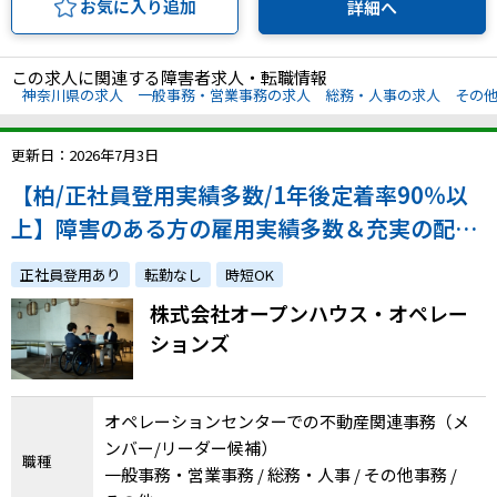
お気に入り追加
詳細へ
この求人に関連する障害者求人・転職情報
神奈川県の求人
一般事務・営業事務の求人
総務・人事の求人
その
更新日：2026年7月3日
【柏/正社員登用実績多数/1年後定着率90％以
上】障害のある方の雇用実績多数＆充実の配
慮・フォロー体制で安心！在籍していることを
正社員登用あり
転勤なし
時短OK
誇りに思えるような組織を共に作る仲間を募集
株式会社オープンハウス・オペレー
します！
ションズ
オペレーションセンターでの不動産関連事務（メ
ンバー/リーダー候補）
職種
一般事務・営業事務 / 総務・人事 / その他事務 /