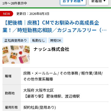
おすすめ順
新着順
ハイスキルな障害者の転職支援サービス
1件〜28件表示中
就労移行支援サービス
NEW
更新日：2026年8月3日
【肥後橋｜庶務】CMでお馴染みの高成長企
就職・転職ノウハウ
障害のある新卒学生専門の就職エージェントサービス
業！／時短勤務応相談／カジュアルフリー（髪
色、ネイル、服装自由）で柔軟な社風が魅力！
お問い合わせ・よくある質問
正社員登用あり
転勤なし
時短OK
ナッシュ株式会社
求人検索・スカウトサービス
お問い合わせ
障害者専門の求人検索・スカウトサービス
よくある質問
庶務・メールルーム / その他事務 / 軽作業/清掃/
職種
採用をお考えの企業様はこちら
その他作業系職種
就労移行支援サービス
大阪府 大阪市北区
勤務地
メニューを閉じる
障害別専門支援の就労移行支援サービス
【最寄り駅】 肥後橋駅、渡辺橋駅
契約社員(登用あり)
雇用形態