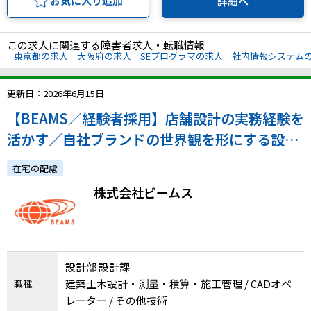
お気に入り追加
詳細へ
この求人に関連する障害者求人・転職情報
東京都の求人
大阪府の求人
SEプログラマの求人
社内情報システム
更新日：2026年6月15日
【BEAMS／経験者採用】店舗設計の実務経験を
活かす／自社ブランドの世界観を形にする設計
ポジション／フルフレックス／在宅可
在宅の配慮
株式会社ビームス
設計部 設計課
建築土木設計・測量・積算・施工管理 / CADオペ
職種
レーター / その他技術