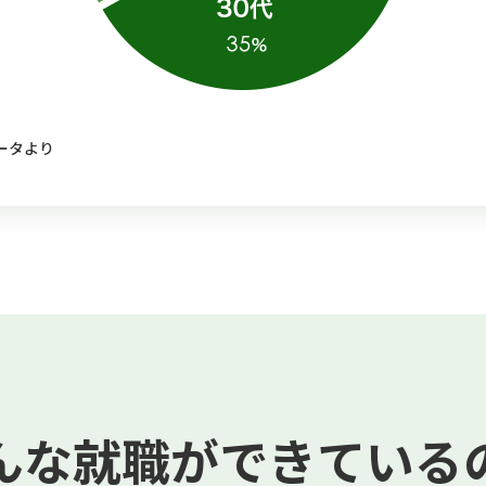
データより
んな就職ができている