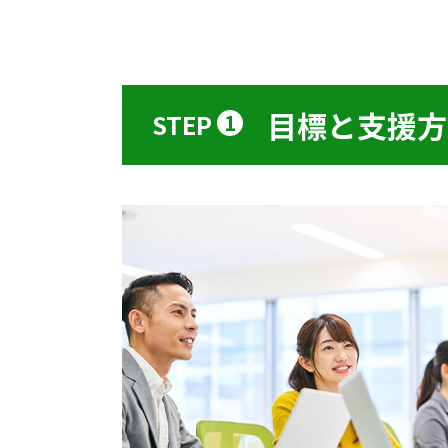
目標と支援方
STEP
1