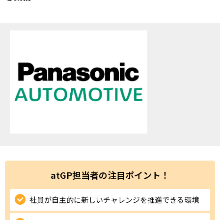
ハイスキルな障害者の転職支援サービス
就労移行支援サービス
就職・転職ノウハウ
障害のある新卒学生専門の就職エージェントサービス
お問い合わせ・よくある質問
求人検索・スカウトサービス
お問い合わせ
障害者専門の求人検索・スカウトサービス
よくある質問
採用をお考えの企業様はこちら
就労移行支援サービス
atGP担当者の注目ポイント！
メニューを閉じる
障害別専門支援の就労移行支援サービス
社員が自主的に新しいチャレンジを推進できる環境