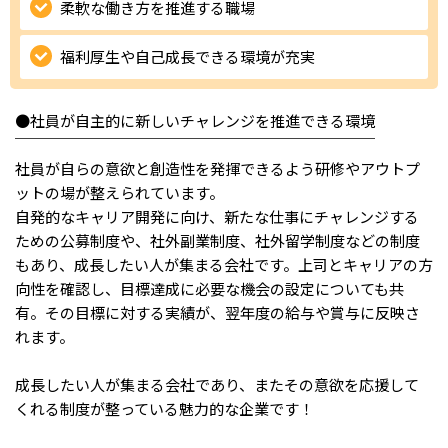
柔軟な働き方を推進する職場
IT・Web制作スキルを身につける就労移行支援サービス
福利厚生や自己成長できる環境が充実
●社員が自主的に新しいチャレンジを推進できる環境
ソーシャルファームサービス
￣￣￣￣￣￣￣￣￣￣￣￣￣￣￣￣￣￣￣￣￣￣￣￣
社員が自らの意欲と創造性を発揮できるよう研修やアウトプ
しいたけ生産で実現する
新しい障害者雇用支援サービス
ットの場が整えられています。
自発的なキャリア開発に向け、新たな仕事にチャレンジする
ための公募制度や、社外副業制度、社外留学制度などの制度
もあり、成長したい人が集まる会社です。上司とキャリアの方
向性を確認し、目標達成に必要な機会の設定についても共
ご利用ガイド
有。その目標に対する実績が、翌年度の給与や賞与に反映さ
れます。
法人向けページ
成長したい人が集まる会社であり、またその意欲を応援して
くれる制度が整っている魅力的な企業です！