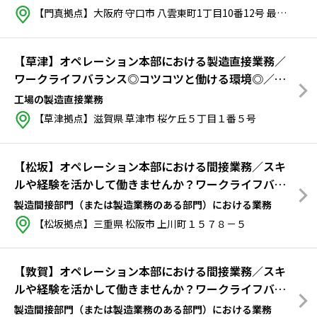
【門真拠点】大阪府 守口市 八雲東町1丁目10番12号
最寄り：
京
【草津】オペレーション本部における製造直接業務／
ワークライフバランス◎コツコツと働ける環境◎／拠
点によって交替制勤務あり
工場の製造直接業務
【草津拠点】滋賀県 草津市 桜ケ丘５丁目１番５号
【松坂】オペレーション本部における間接業務／スキ
ルや経験を活かして働きませんか？ワークライフバラ
ンス◎
製造間接部門（または製造業務のある部門）における業務
【松坂拠点】三重県 松阪市 上川町１５７８－５
【敦賀】オペレーション本部における間接業務／スキ
ルや経験を活かして働きませんか？ワークライフバラ
ンス◎
製造間接部門（または製造業務のある部門）における業務