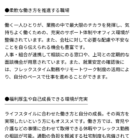
メニューを閉じる
●柔軟な働き方を推進する職場
￣￣￣￣￣￣￣￣￣￣￣￣￣￣
働く一人ひとりが、業務の中で最大限のチカラを発揮し、気
持ちよく働くための、充実のサポート体制やオフィス環境が
整備されています。また、会社に対して必要な配慮や不安な
ことを自ら伝えられる機会も豊富です。
人事・組合が連携して相談にのる窓口や、上司との定期的な
面談機会が用意されています。また、就業安定の確認後に
は、フレックスタイム勤務やリモートワーク制度の活用によ
り、自分のペースで仕事を進めることができます。
●福利厚生や自己成長できる環境が充実
￣￣￣￣￣￣￣￣￣￣￣￣￣￣￣￣￣￣
ライフスタイルに合わせた働き方と自分の成長。その両方を
実現したいという方にもオススメです。働き方では、育児や
介護などの事情に合わせて取得できる休暇やフレックス勤務
の相談が可能。通勤の負担を軽減する社宅制度も完備されて