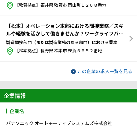
【敦賀拠点】福井県 敦賀市 岡山町１２０８番地
【松本】オペレーション本部における間接業務／スキ
ルや経験を活かして働きませんか？ワークライフバラ
ンス◎
製造間接部門（または製造業務のある部門）における業務
【松本拠点】長野県 松本市 笹賀５６５２番地
この企業の求人一覧を見る
企業情報
企業名
パナソニック オートモーティブシステムズ株式会社