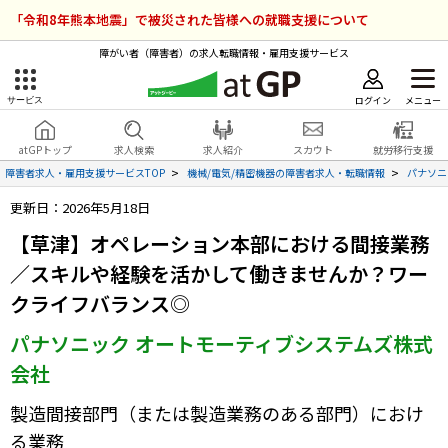
「令和8年熊本地震」で被災された皆様への就職支援について
障がい者（障害者）の求人転職情報・雇用支援サービス
ログイン
メニュー
サービス
障害者雇用のアットジーピー
ログイン
会員登録
atGPトップ
求人検索
求人紹介
スカウト
就労移行支援
無料
サービスラインナップ
障害者求人・雇用支援サービスTOP
機械/電気/精密機器の障害者求人・転職情報
パナソニ
更新日：2026年5月18日
atGPトップ
就転職支援サービス
【草津】オペレーション本部における間接業務
障害者専門の就転職支援サービス
／スキルや経験を活かして働きませんか？ワー
各種サービス
クライフバランス◎
求人を検索する
パナソニック オートモーティブシステムズ株式
障害者アスリート専門の就転職支援サービス
会社
求人を紹介してもらう
製造間接部門（または製造業務のある部門）におけ
スカウトを受ける
る業務