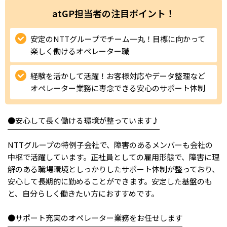
ハイスキルな障害者の転職支援サービス
atGP担当者の注目ポイント！
就労移行支援サービス
安定のNTTグループでチーム一丸！目標に向かって
就職・転職ノウハウ
障害のある新卒学生専門の就職エージェントサービス
楽しく働けるオペレーター職
経験を活かして活躍！お客様対応やデータ整理など
お問い合わせ・よくある質問
オペレーター業務に専念できる安心のサポート体制
求人検索・スカウトサービス
お問い合わせ
●安心して長く働ける環境が整っています♪
障害者専門の求人検索・スカウトサービス
よくある質問
￣￣￣￣￣￣￣￣￣￣￣￣￣￣￣￣￣￣￣￣
NTTグループの特例子会社で、障害のあるメンバーも会社の
採用をお考えの企業様はこちら
中枢で活躍しています。正社員としての雇用形態で、障害に理
解のある職場環境としっかりしたサポート体制が整っており、
就労移行支援サービス
安心して長期的に勤めることができます。安定した基盤のも
と、自分らしく働きたい方におすすめです。
メニューを閉じる
障害別専門支援の就労移行支援サービス
●サポート充実のオペレーター業務をお任せします