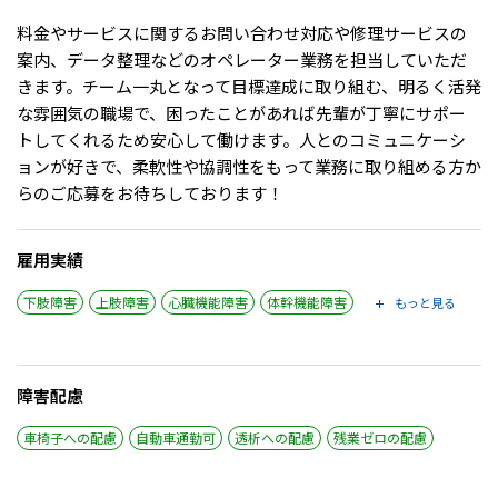
￣￣￣￣￣￣￣￣￣￣￣￣￣￣￣￣￣￣￣￣￣￣￣
料金やサービスに関するお問い合わせ対応や修理サービスの
IT・Web制作スキルを身につける就労移行支援サービス
案内、データ整理などのオペレーター業務を担当していただ
きます。チーム一丸となって目標達成に取り組む、明るく活発
な雰囲気の職場で、困ったことがあれば先輩が丁寧にサポー
トしてくれるため安心して働けます。人とのコミュニケーシ
ソーシャルファームサービス
ョンが好きで、柔軟性や協調性をもって業務に取り組める方か
らのご応募をお待ちしております！
しいたけ生産で実現する
新しい障害者雇用支援サービス
雇用実績
下肢障害
上肢障害
心臓機能障害
体幹機能障害
もっと見る
ご利用ガイド
障害配慮
法人向けページ
車椅子への配慮
自動車通勤可
透析への配慮
残業ゼロの配慮