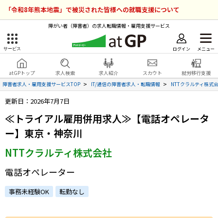
「令和8年熊本地震」で被災された皆様への就職支援について
障がい者（障害者）の求人転職情報・雇用支援サービス
ログイン
メニュー
サービス
障害者雇用のアットジーピー
ログイン
会員登録
atGPトップ
求人検索
求人紹介
スカウト
就労移行支援
無料
サービスラインナップ
障害者求人・雇用支援サービスTOP
IT/通信の障害者求人・転職情報
NTTクラルティ株式
更新日：2026年7月7日
atGPトップ
就転職支援サービス
≪トライアル雇用併用求人≫【電話オペレータ
障害者専門の就転職支援サービス
ー】東京・神奈川
各種サービス
NTTクラルティ株式会社
求人を検索する
電話オペレーター
障害者アスリート専門の就転職支援サービス
求人を紹介してもらう
事務未経験OK
転勤なし
スカウトを受ける