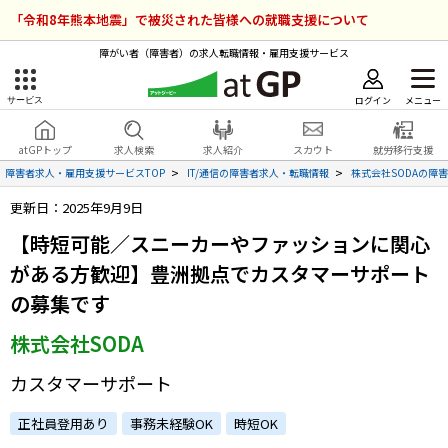
「令和8年熊本地震」で被災された皆様への就職支援について
障がい者（障害者）の求人転職情報・雇用支援サービス
ログイン
メニュー
サービス
障害者雇用のアットジーピー
ログイン
会員登録
atGPトップ
求人検索
求人紹介
スカウト
就労移行支援
無料
サービスラインナップ
障害者求人・雇用支援サービスTOP
IT/通信の障害者求人・転職情報
株式会社SODAの障
更新日：2025年9月9日
atGPトップ
就転職支援サービス
【時短可能／スニーカーやファッションに関心
障害者専門の就転職支援サービス
がある方歓迎】豊洲拠点でカスタマーサポート
各種サービス
の募集です
求人を検索する
株式会社SODA
障害者アスリート専門の就転職支援サービス
求人を紹介してもらう
カスタマーサポート
正社員登用あり
事務未経験OK
時短OK
スカウトを受ける