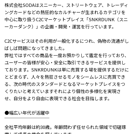
メニューを閉じる
株式会社SODAはスニーカー、ストリートウェア、トレーディ
ングカードなどの熱狂的なカルチャーが生まれるカテゴリを
中心に取り扱うC2Cマーケットプレイス「SNKRDUNK（スニ
ーカーダンク）」の企画・開発・運営を行っています。
C2Cサービスはその利用が一般化するにつれ、偽物の流通がし
ばしば問題になってきました。
弊社ではすべての商品を一度お預かりして鑑定を行っており、
ユーザーの皆様が安心・安全に取引できるサービスを提供し
ております。SNKRDUNKは単に売買する場を提供するだけに
とどまらず、人々を熱狂させるモノをシームレスに売買でき
る、次の時代のスタンダードとなるマーケットプレイスをつ
くりたいと考えていますそれにより個性の多様化を実現さ
せ、自分をより自由に表現できる社会を目指します。
●幅広い年代が活躍中
￣￣￣￣￣￣￣￣￣￣
全社平均年齢は約30歳。年齢問わず任せられた領域で切磋琢