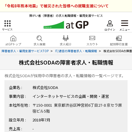
「令和8年熊本地震」で被災された皆様への就職支援について
障がい者（障害者）の求人転職情報・雇用支援サービス
ログイン
メニュー
サービス
障害者雇用のアットジーピー
ログイン
会員登録
atGPトップ
求人検索
求人紹介
スカウト
就労移行支援
無料
サービスラインナップ
障害者求人・雇用支援サービスTOP
IT/通信の障害者求人・転職情報
株式会社SODAの障
株式会社SODAの障害者求人・転職情報
atGPトップ
就転職支援サービス
株式会社SODAが採用中の障害者の求人・転職情報の一覧ページです。
障害者専門の就転職支援サービス
各種サービス
企業名 :
株式会社SODA
事業内容 :
インターネットサービスの企画・開発・運営
求人を検索する
本社所在地 :
〒150-0001 東京都渋谷区神宮前6丁目27-8 京セラ原
障害者アスリート専門の就転職支援サービス
宿ビル5階
求人を紹介してもらう
設立年月 :
2018年7月
スカウトを受ける
売上高 :
-