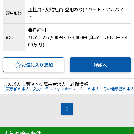
正社員 / 契約社員(登用あり) / パート・アルバイ
IT・Web制作スキルを身につける就労移行支援サービス
雇用形態
ト
●月給制
月収： 217,500円 ~ 333,000円
(年収： 261万円 ~ 4
給与
ソーシャルファームサービス
00万円 )
しいたけ生産で実現する
新しい障害者雇用支援サービス
お気に入り追加
詳細へ
この求人に関連する障害者求人・転職情報
東京都の求人
入力・テレフォンオペレーターの求人
その他事務の求
ご利用ガイド
1
法人向けページ
人気の検索条件