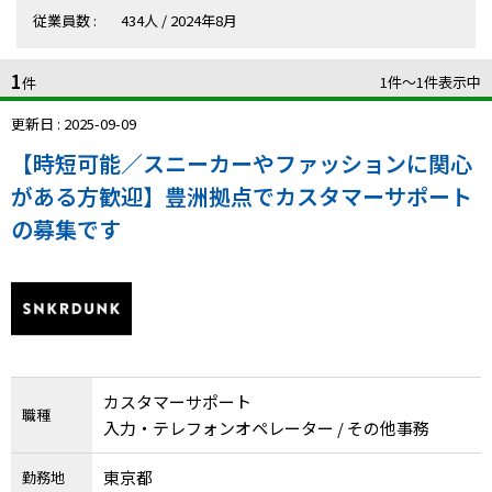
ハイスキルな障害者の転職支援サービス
従業員数 :
434人 / 2024年8月
就労移行支援サービス
1
1件〜1件表示中
件
就職・転職ノウハウ
障害のある新卒学生専門の就職エージェントサービス
更新日 : 2025-09-09
【時短可能／スニーカーやファッションに関心
お問い合わせ・よくある質問
がある方歓迎】豊洲拠点でカスタマーサポート
求人検索・スカウトサービス
お問い合わせ
の募集です
障害者専門の求人検索・スカウトサービス
よくある質問
採用をお考えの企業様はこちら
就労移行支援サービス
カスタマーサポート
職種
メニューを閉じる
障害別専門支援の就労移行支援サービス
入力・テレフォンオペレーター / その他事務
東京都
勤務地