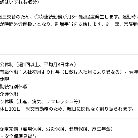
憩はいずれも45分）
直三交替のため、①②連続勤務が月5～6回程度発生します。連勤時は
が時間外労働扱いとなり、割増手当を支給します。※一部、常昼勤
公休制（週1回以上、平均月8日休み）
有給休暇：入社初月より付与（日数は入社月により異なる）。翌年1
休暇
勤続特別休暇
介護休暇
り休暇（出産、病気、リフレッシュ等）
休日101日 ※交替勤務のため、曜日に関係なく割り振られます。
保険完備（雇用保険、労災保険、健康保険、厚生年金）
・安全保護具貸与