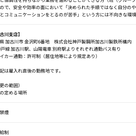
ので、安全や効率の面において「決められた手順ではなく自分の
とコミュニケーションをとるのが苦手」という方には不向きな環
古川支店】
県 加古川市 金沢町6番地 株式会社神戸製鋼所加古川製鉄所構内
神戸線 加古川駅、山陽電車 別府駅よりそれぞれ通勤バス有り
イカー通勤：許可制（居住地等により規定あり）
記は雇入れ直後の勤務地です。
更の範囲）
の定める場所
禁煙
給制