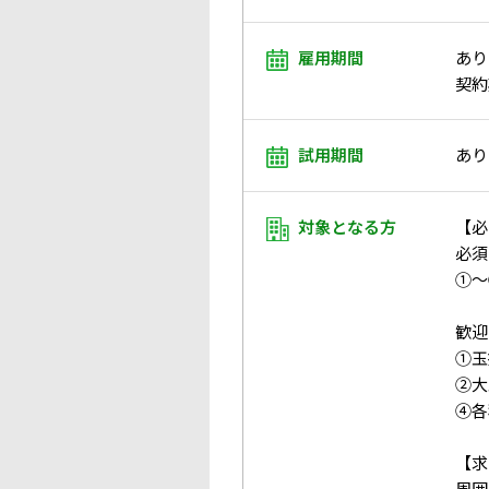
雇用期間
あり
契約
試用期間
あり
対象となる方
【必
必須
①～
歓迎
①玉
②大
④各
【求
周囲