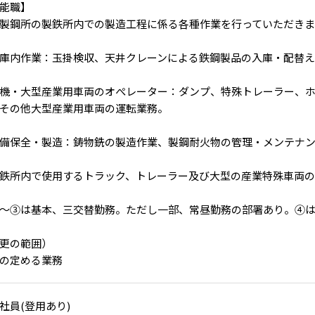
能職】
製鋼所の製鉄所内での製造工程に係る各種作業を行っていただきま
庫内作業：玉掛検収、天井クレーンによる鉄鋼製品の入庫・配替え
機・大型産業用車両のオぺレーター：ダンプ、特殊トレーラー、
その他大型産業用車両の運転業務。
備保全・製造：鋳物銑の製造作業、製鋼耐火物の管理・メンテナ
鉄所内で使用するトラック、トレーラー及び大型の産業特殊車両
～③は基本、三交替勤務。ただし一部、常昼勤務の部署あり。④
更の範囲）
の定める業務
社員(登用あり)