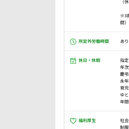
（休
※3
間）
所定外労働時間
あり
休日・休暇
指定
年次
慶弔
永年
育児
ゆと
年間
福利厚生
社会
制服