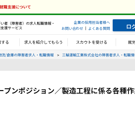
の就職支援について
企業の採用担当者様へ
がい者（障害者）の求人転職情報・
ロ
用支援サービス
お問い合わせ
よくある質問
索する
求人を紹介してもらう
スカウトを受ける
就
物流/倉庫の障害者求人・転職情報
三輪運輸工業株式会社の障害者求人・転職情
ープンポジション／製造工程に係る各種作