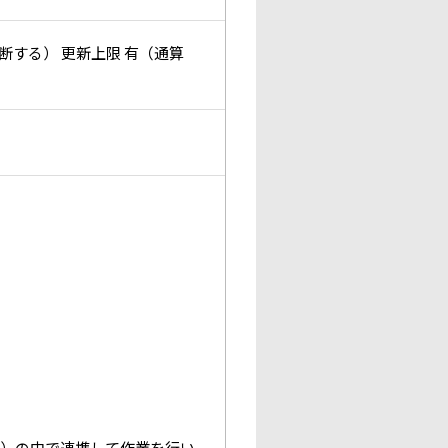
断する） 更新上限 有（通算
プ）の中で連携して作業を行い