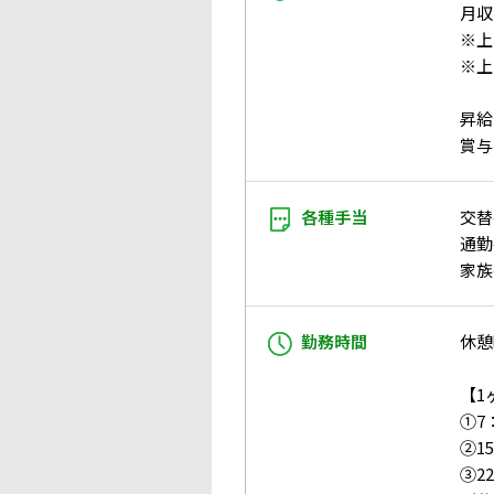
月収：
※上
※上
昇給
賞与
各種手当
交替
通勤
家族
勤務時間
休憩
【1
①7
②15
③2