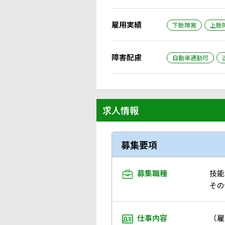
雇用実績
下肢障害
上肢
障害配慮
自動車通勤可
求人情報
募集要項
募集職種
技能
その
仕事内容
（雇