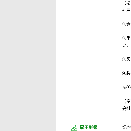
【技
神戸
①倉
②重
ウ、
③設
④製
※①
（変
会社
雇用形態
契約