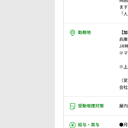
ます
「人
勤務地
【加
兵庫
JR
※マ
※上
（変
会社
受動喫煙対策
屋内
給与・賞与
●月