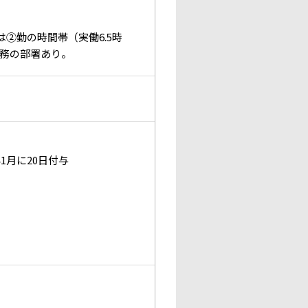
②勤の時間帯（実働6.5時
務の部署あり。
月に20日付与