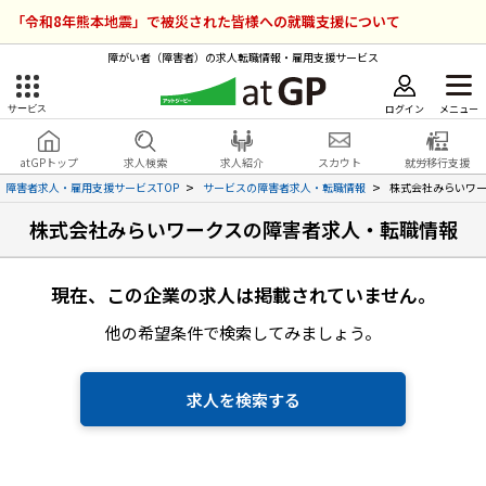
「令和8年熊本地震」で被災された皆様への就職支援について
障がい者（障害者）の求人転職情報・雇用支援サービス
ログイン
メニュー
サービス
障害者雇用のアットジーピー
ログイン
会員登録
atGPトップ
求人検索
求人紹介
スカウト
就労移行支援
無料
サービスラインナップ
障害者求人・雇用支援サービスTOP
サービスの障害者求人・転職情報
株式会社みらいワ
株式会社みらいワークスの障害者求人・転職情報
atGPトップ
就転職支援サービス
障害者専門の就転職支援サービス
現在、この企業の求人は掲載されていません。
各種サービス
他の希望条件で検索してみましょう。
求人を検索する
障害者アスリート専門の就転職支援サービス
求人を検索する
求人を紹介してもらう
スカウトを受ける