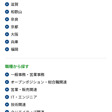
滋賀
IT・Web制作スキルを身につける就労移行支援サービス
和歌山
奈良
京都
ソーシャルファームサービス
大阪
兵庫
しいたけ生産で実現する
新しい障害者雇用支援サービス
福岡
職種から探す
一般事務・営業事務
ご利用ガイド
オープンポジション・総合職関連
営業・販売関連
法人向けページ
IT・エンジニア
技術関連
クリエイティブ関連