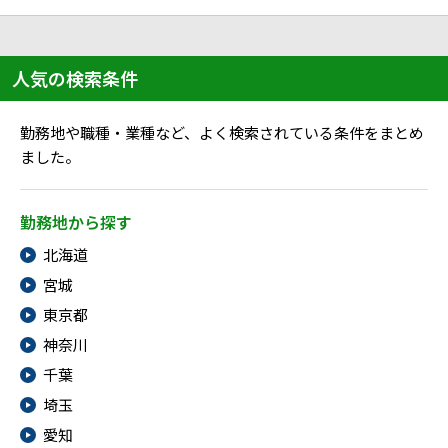
ハイスキルな障害者の転職支援サービス
就労移行支援サービス
人気の検索条件
就職・転職ノウハウ
障害のある新卒学生専門の就職エージェントサービス
勤務地や職種・業種など、よく検索されている条件をまとめ
お問い合わせ・よくある質問
ました。
求人検索・スカウトサービス
お問い合わせ
勤務地から探す
障害者専門の求人検索・スカウトサービス
北海道
よくある質問
宮城
採用をお考えの企業様はこちら
東京都
就労移行支援サービス
神奈川
千葉
メニューを閉じる
障害別専門支援の就労移行支援サービス
埼玉
愛知