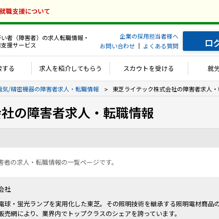
の就職支援について
企業の採用担当者様へ
がい者（障害者）の求人転職情報・
ロ
用支援サービス
お問い合わせ
よくある質問
索する
求人を紹介してもらう
スカウトを受ける
就
電気/精密機器の障害者求人・転職情報
東芝ライテック株式会社の障害者求人・
会社の障害者求人・転職情報
害者の求人・転職情報の一覧ページです。
会社
電球・蛍光ランプを実用化した東芝。その照明技術を継承する照明電材商品
販売網により、業界内でトップクラスのシェアを誇っています。