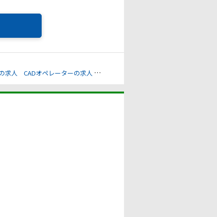
の求人
CADオペレーターの求人
機械/電気/精密機器の求人
車椅子への配