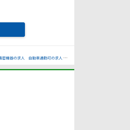
/精密機器の求人
自動車通勤可の求人
残業ゼロの配慮の求人
業務スピー