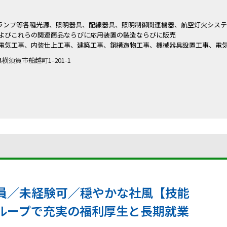
光ランプ等各種光源、照明器具、配線器具、照明制御関連機器、航空灯火シス
よびこれらの関連商品ならびに応用装置の製造ならびに販売
電気工事、内装仕上工事、建築工事、鋼構造物工事、機械器具設置工事、電
川県横須賀市船越町1-201-1
員／未経験可／穏やかな社風【技能
ループで充実の福利厚生と長期就業