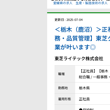
愛媛県の求人
生産・製造技術の求人
更新日 : 2025-07-04
＜栃木（鹿沼）＞正
務・品質管理】東芝
業が叶います◎
東芝ライテック株式会社
【正社員】【栃木
職種
総合職 / 一般事
栃木県
勤務地
正社員
雇用形態
●月給制