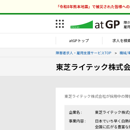
「令和8年熊本地震」で被災された皆様へ
障
雇
atGPトップ
求人を検
障害者求人・雇用支援サービスTOP
機械/
東芝ライテック株式
東芝ライテック株式会社が採用中の障
企業名 :
東芝ライテック株式
事業内容 :
日本でいち早く白熱
全国に広がる豊富な