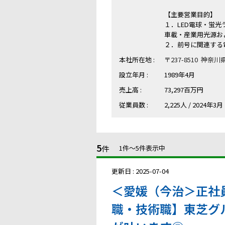
【主要営業目的】
１．LED電球・蛍
車載・産業用光源お
２．前号に関連する
本社所在地 :
〒237-8510 神奈
設立年月 :
1989年4月
売上高 :
73,297百万円
従業員数 :
2,225人 / 2024年3月
5
件
1件〜5件表示中
更新日 : 2025-07-04
＜愛媛（今治＞正社
職・技術職】東芝グ