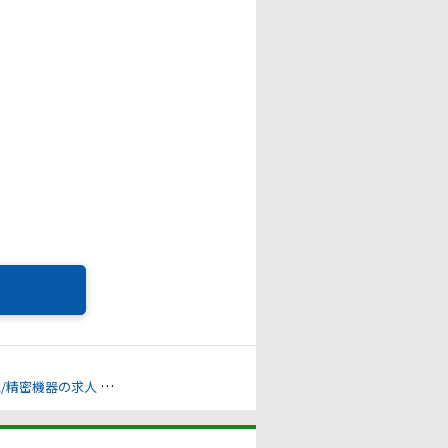
気/精密機器の求人
自動車通勤可の求人
通勤時間への配慮の求人
残業ゼロ