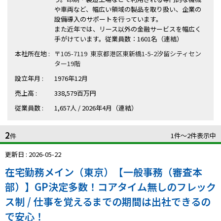
ハイスキルな障害者の転職支援サービス
や車両など、幅広い領域の製品を取り扱い、企業の
就労移行支援サービス
設備導入のサポートを行っています。
また近年では、リース以外の金融サービスを幅広く
手がけています。従業員数：1601名（連結）
就職・転職ノウハウ
障害のある新卒学生専門の就職エージェントサービス
本社所在地 :
〒105-7119 東京都港区東新橋1-5-2汐留シティセン
ター19階
お問い合わせ・よくある質問
設立年月 :
1976年12月
売上高 :
338,579百万円
求人検索・スカウトサービス
お問い合わせ
従業員数 :
1,657人 / 2026年4月（連結）
障害者専門の求人検索・スカウトサービス
よくある質問
2
1件〜2件表示中
件
採用をお考えの企業様はこちら
更新日 : 2026-05-22
就労移行支援サービス
在宅勤務メイン（東京）【一般事務（審査本
部）】GP決定多数！コアタイム無しのフレック
メニューを閉じる
障害別専門支援の就労移行支援サービス
ス制 / 仕事を覚えるまでの期間は出社できるの
で安心！