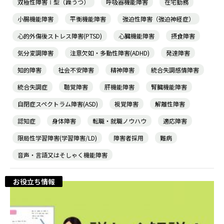
双極性障害Ⅰ型（躁うつ）
呼吸器機能障害
在宅勤務
小腸機能障害
平衡機能障害
強迫性障害（強迫神経症）
心的外傷後ストレス障害(PTSD)
心臓機能障害
摂食障害
気分変調障害
注意欠如・多動性障害(ADHD)
発達障害
知的障害
社会不安障害
精神障害
統合失調感情障害
統合失調症
聴覚障害
肝機能障害
腎臓機能障害
自閉症スペクトラム障害(ASD)
視覚障害
解離性障害
認知症
身体障害
転職・就職ノウハウ
適応障害
限局性学習障害(学習障害/LD)
障害者採用
難病
音声・言語又はそしゃく機能障害
お役立ち情報