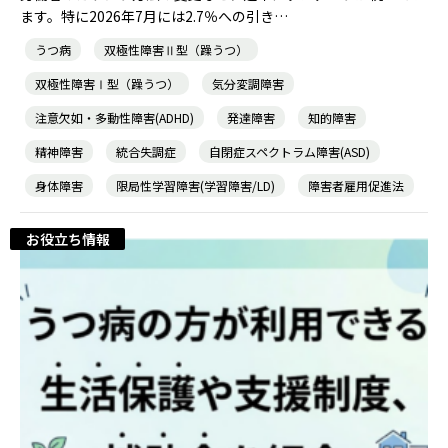
ます。特に2026年7月には2.7％への引き…
うつ病
双極性障害Ⅱ型（躁うつ）
双極性障害Ⅰ型（躁うつ）
気分変調障害
注意欠如・多動性障害(ADHD)
発達障害
知的障害
精神障害
統合失調症
自閉症スペクトラム障害(ASD)
身体障害
限局性学習障害(学習障害/LD)
障害者雇用促進法
お役立ち情報