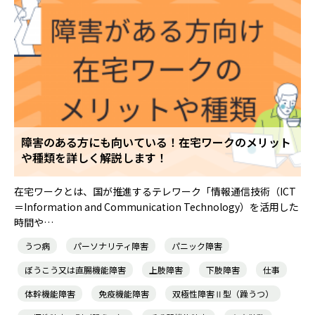
農業生産サービス
障害のある方にも向いている！在宅ワークのメリット
ご利用ガイド
や種類を詳しく解説します！
在宅ワークとは、国が推進するテレワーク「情報通信技術（ICT
法人向けページ
＝Information and Communication Technology）を活用した
時間や…
うつ病
パーソナリティ障害
パニック障害
メニューを閉じる
ぼうこう又は直腸機能障害
上肢障害
下肢障害
仕事
体幹機能障害
免疫機能障害
双極性障害Ⅱ型（躁うつ）