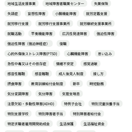
地域生活支援事業
地域障害者職業センター
失業保険
失語症
妄想性障害
小腸機能障害
就労定着支援
就労移行支援
就労移行支援事業所
就労継続支援事業所
就職活動
平衡機能障害
広汎性発達障害
強迫性障害
強迫性障害（強迫神経症）
復職
心的外傷後ストレス障害(PTSD)
心臓機能障害
思い込み
急性中毒又はその依存症
情緒不安定
感覚過敏
感音性難聴
感音難聴
成人後見人制度
接し方
摂食障害
教育訓練給付金制度
新卒
時短勤務
気分変調障害
気分障害
気管支喘息
注意欠如・多動性障害(ADHD)
特例子会社
特別児童扶養手当
特別支援学校
特別障害者手当
特別障害者給付金
特定求職者雇用開発助成金
生活保護
生活福祉資金