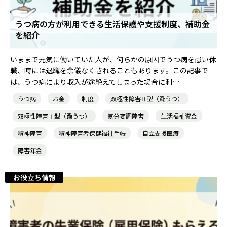
うつ病の方が利用できる生活保護や支援制度、補助金
を紹介
いままで元気に働いていた人が、何らかの原因でうつ病を患い休
職、時には退職を余儀なくされることもあります。この記事で
は、うつ病により収入が途絶えてしまった場合に利…
うつ病
お金
制度
双極性障害Ⅱ型（躁うつ）
双極性障害Ⅰ型（躁うつ）
気分変調障害
生活福祉資金
精神障害
精神障害者保健福祉手帳
自立支援医療
障害年金
お役立ち情報