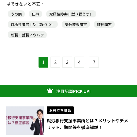
はできないと不安…
うつ病
仕事
双極性障害Ⅱ型（躁うつ）
双極性障害Ⅰ型（躁うつ）
気分変調障害
精神障害
転職・就職ノウハウ
1
2
3
4
...
7
注目記事PICK UP!
お役立ち情報
就労移行支援事業所とは？メリットやデメ
リット、期間等を徹底解説！