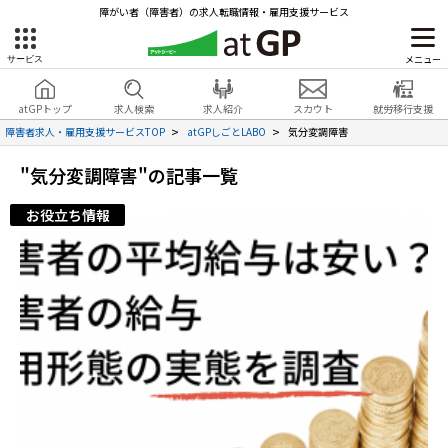
障がい者（障害者）の求人転職情報・雇用支援サービス
メニュー
サービス
障害者雇用のアットジーピー
就労移行支援
会員登録
無料
atGPトップ
求人検索
求人紹介
スカウト
就労移行支援
無料
サービスラインナップ
見学・お問い合わせ
障害者求人・雇用支援サービスTOP
atGPしごとLABO
気分変調障害
atGPトップ
"気分変調障害"の記事一覧
就転職支援サービス
お役立ち情報
障害者専門の就転職支援サービス
各種サービス
求人を検索する
障害者アスリート専門の就転職支援サービス
求人を紹介してもらう
スカウトを受ける
ハイスキルな障害者の転職支援サービス
就労支援サービス