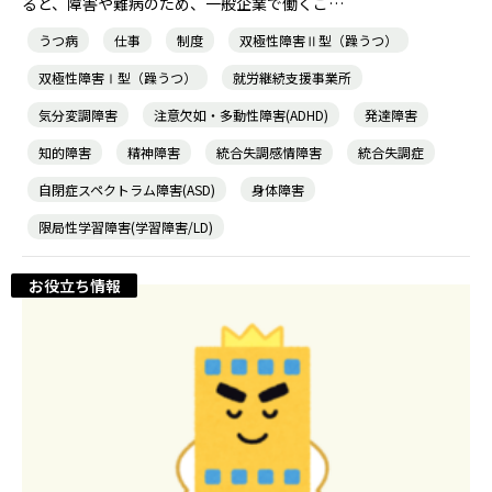
ると、障害や難病のため、一般企業で働くこ…
うつ病
仕事
制度
双極性障害Ⅱ型（躁うつ）
双極性障害Ⅰ型（躁うつ）
就労継続支援事業所
気分変調障害
注意欠如・多動性障害(ADHD)
発達障害
知的障害
精神障害
統合失調感情障害
統合失調症
自閉症スペクトラム障害(ASD)
身体障害
限局性学習障害(学習障害/LD)
お役立ち情報