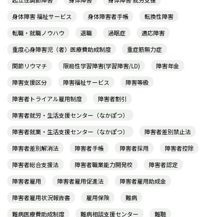
身体障害 福祉サービス
身体障害者手帳
転換性障害
転職・就職ノウハウ
退職
過眠症
適応障害
重度心身障害児（者）医療費助成制度
重症筋無力症
関節リウマチ
限局性学習障害(学習障害/LD)
障害年金
障害支援区分
障害福祉サービス
障害等級
障害者トライアル雇用制度
障害者割引
障害者就労・生活支援センター（なかぽつ）
障害者就業・生活支援センター（なかぽつ）
障害者差別禁止法
障害者差別解消法
障害者手帳
障害者採用
障害者控除
障害者総合支援法
障害者職業能力開発校
障害者認定
障害者雇用
障害者雇用促進法
障害者雇用助成金
障害者雇用状況報告書
雇用保険
難病
難病医療費助成制度
難病相談支援センター
難聴