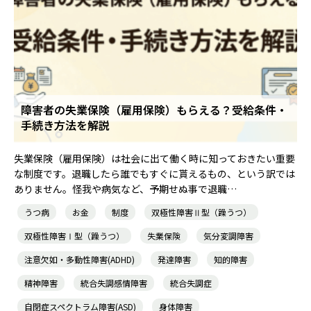
障害者の失業保険（雇用保険）もらえる？受給条件・
手続き方法を解説
失業保険（雇用保険）は社会に出て働く時に知っておきたい重要
な制度です。退職したら誰でもすぐに貰えるもの、という訳では
ありません。怪我や病気など、予期せぬ事で退職…
うつ病
お金
制度
双極性障害Ⅱ型（躁うつ）
双極性障害Ⅰ型（躁うつ）
失業保険
気分変調障害
注意欠如・多動性障害(ADHD)
発達障害
知的障害
精神障害
統合失調感情障害
統合失調症
自閉症スペクトラム障害(ASD)
身体障害