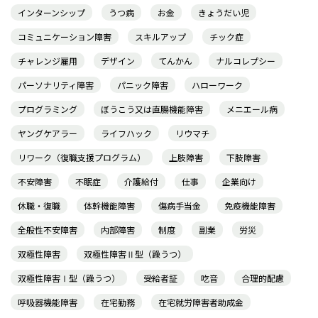
インターンシップ
うつ病
お金
きょうだい児
コミュニケーション障害
スキルアップ
チック症
チャレンジ雇用
デザイン
てんかん
ナルコレプシー
パーソナリティ障害
パニック障害
ハローワーク
プログラミング
ぼうこう又は直腸機能障害
メニエール病
ヤングケアラー
ライフハック
リウマチ
リワーク（復職支援プログラム）
上肢障害
下肢障害
不安障害
不眠症
介護給付
仕事
企業向け
休職・復職
体幹機能障害
傷病手当金
免疫機能障害
全般性不安障害
内部障害
制度
副業
労災
双極性障害
双極性障害Ⅱ型（躁うつ）
双極性障害Ⅰ型（躁うつ）
受給者証
吃音
合理的配慮
呼吸器機能障害
在宅勤務
在宅就労障害者助成金