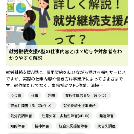
就労継続支援A型の仕事内容とは？給与や対象者をわ
かりやすく解説
就労継続支援A型は、雇用契約を結びながら働ける福祉サービス
ですが、実際の仕事内容や働き方は事業所によってさまざまで
す。軽作業だけでなく、事務補助やPC作業、清掃…
うつ病
仕事
制度
双極性障害Ⅱ型（躁うつ）
双極性障害Ⅰ型（躁うつ）
就労継続支援事業所
気分変調障害
注意欠如・多動性障害(ADHD)
発達障害
知的障害
精神障害
統合失調感情障害
統合失調症