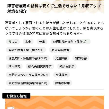
障害者雇用の給料は安くて生活できない？月収アップ
対策を紹介
就職・転職ノウハウ
障害のある新卒学生専門の就職エージェントサービス
障害者として雇用されると給与が低いと感じることがあるのでは
お問い合わせ・よくある質問
ないでしょうか。働くことは人生を豊かにしたり、夢を実現する
うえで社会参加の非常に重要な部分でもあります…
求人検索・スカウトサービス
お問い合わせ
うつ病
お金
仕事
双極性障害Ⅱ型（躁うつ）
障害者専門の求人検索・スカウトサービス
双極性障害Ⅰ型（躁うつ）
気分変調障害
よくある質問
注意欠如・多動性障害(ADHD)
発達障害
知的障害
精神障害
統合失調感情障害
統合失調症
就労移行支援サービス
メニューを閉じる
自閉症スペクトラム障害(ASD)
身体障害
限局性学習障害(学習障害/LD)
障害者採用
障害別専門支援の就労移行支援サービス
お役立ち情報
IT・Web制作スキルを身につける就労移行支援サービス