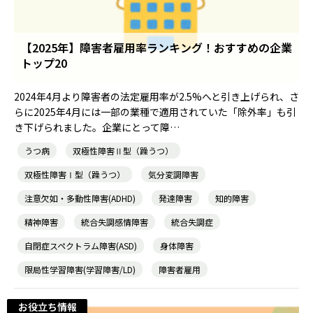
【2025年】障害者雇用率ランキング！おすすめの企業
トップ20
2024年4月より障害者の法定雇用率が2.5%へと引き上げられ、さ
らに2025年4月には一部の業種で適用されていた「除外率」も引
き下げられました。企業にとって障…
うつ病
双極性障害Ⅱ型（躁うつ）
双極性障害Ⅰ型（躁うつ）
気分変調障害
注意欠如・多動性障害(ADHD)
発達障害
知的障害
精神障害
統合失調感情障害
統合失調症
自閉症スペクトラム障害(ASD)
身体障害
限局性学習障害(学習障害/LD)
障害者雇用
お役立ち情報