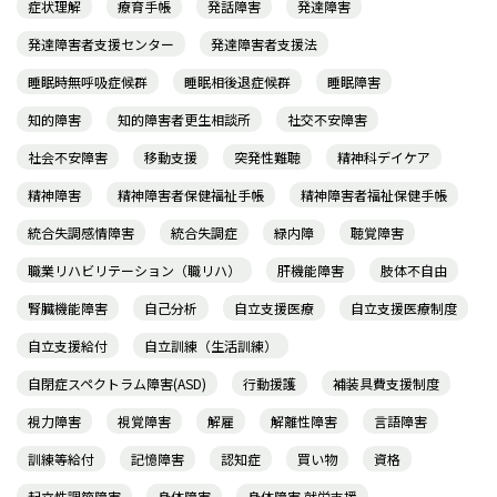
症状理解
療育手帳
発話障害
発達障害
発達障害者支援センター
発達障害者支援法
睡眠時無呼吸症候群
睡眠相後退症候群
睡眠障害
知的障害
知的障害者更生相談所
社交不安障害
社会不安障害
移動支援
突発性難聴
精神科デイケア
精神障害
精神障害者保健福祉手帳
精神障害者福祉保健手帳
統合失調感情障害
統合失調症
緑内障
聴覚障害
職業リハビリテーション（職リハ）
肝機能障害
肢体不自由
腎臓機能障害
自己分析
自立支援医療
自立支援医療制度
自立支援給付
自立訓練（生活訓練）
自閉症スペクトラム障害(ASD)
行動援護
補装具費支援制度
視力障害
視覚障害
解雇
解離性障害
言語障害
訓練等給付
記憶障害
認知症
買い物
資格
起立性調節障害
身体障害
身体障害 就労支援