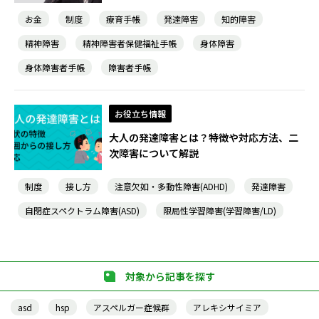
お金
制度
療育手帳
発達障害
知的障害
精神障害
精神障害者保健福祉手帳
身体障害
身体障害者手帳
障害者手帳
お役立ち情報
大人の発達障害とは？特徴や対応方法、二
次障害について解説
制度
接し方
注意欠如・多動性障害(ADHD)
発達障害
自閉症スペクトラム障害(ASD)
限局性学習障害(学習障害/LD)
対象から記事を探す
asd
hsp
アスペルガー症候群
アレキシサイミア