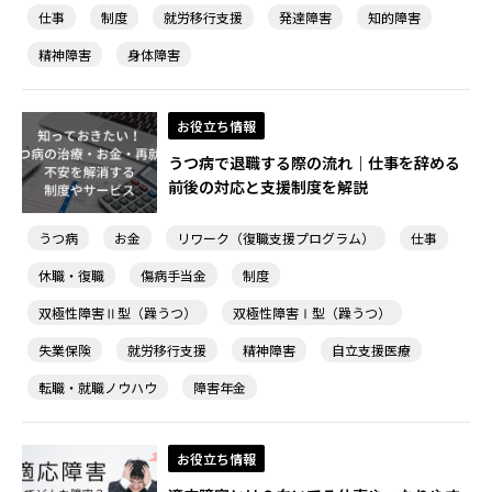
仕事
制度
就労移行支援
発達障害
知的障害
精神障害
身体障害
お役立ち情報
うつ病で退職する際の流れ｜仕事を辞める
前後の対応と支援制度を解説
うつ病
お金
リワーク（復職支援プログラム）
仕事
休職・復職
傷病手当金
制度
双極性障害Ⅱ型（躁うつ）
双極性障害Ⅰ型（躁うつ）
失業保険
就労移行支援
精神障害
自立支援医療
転職・就職ノウハウ
障害年金
お役立ち情報