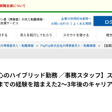
の就職支援について
企業の採用担当者様へ
がい者（障害者）の求人転職情報・
ロ
用支援サービス
お問い合わせ
よくある質問
索する
求人を紹介してもらう
スカウトを受ける
就
通信の障害者求人・転職情報
PayPay株式会社の障害者求人・転職情報
【全国
心のハイブリッド勤務 ／事務スタッフ】
までの経験を踏まえた2～3年後のキャリ