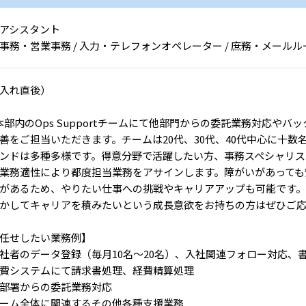
アシスタント
事務・営業事務 / 入力・テレフォンオペレーター / 庶務・メールルー
入れ直後）
本部内のOps Supportチームにて他部門からの委託業務対応や
善をご担当いただきます。チームは20代、30代、40代中心に十数
ンドは多種多様です。得意分野で活躍したい方、事務スペシャリス
業務適性により都度担当業務をアサインします。障がいがあっても
があるため、やりたい仕事への挑戦やキャリアアップも可能です
かしてキャリアを積みたいという成長意欲をお持ちの方はぜひご
任せしたい業務例】
社者のデータ登録（毎月10名～20名）、入社関連フォロー対応、
費システムにて請求書処理、経費精算処理
部署からの委託業務対応
ーム全体に関連するその他各種支援業務