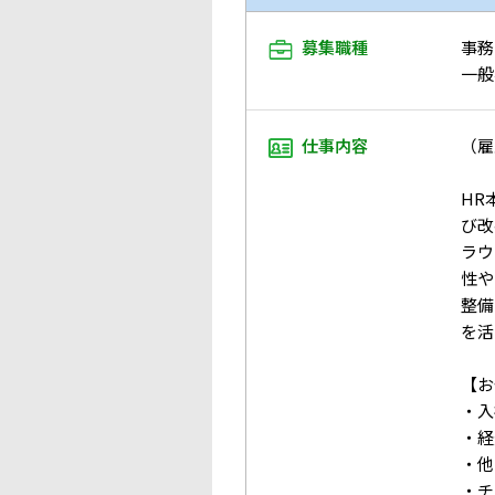
募集職種
事務
一般
仕事内容
（雇
HR
び改
ラウ
性や
整備
を活
【お
・入
・経
・他
・チ