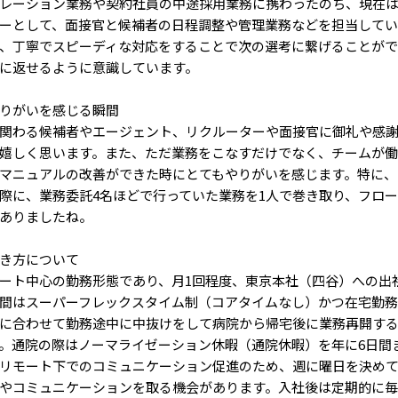
レーション業務や契約社員の中途採用業務に携わったのち、現在
ーとして、面接官と候補者の日程調整や管理業務などを担当してい
、丁寧でスピーディな対応をすることで次の選考に繋げることが
に返せるように意識しています。
りがいを感じる瞬間
関わる候補者やエージェント、リクルーターや面接官に御礼や感
嬉しく思います。また、ただ業務をこなすだけでなく、チームが
マニュアルの改善ができた時にとてもやりがいを感じます。特に、
際に、業務委託4名ほどで行っていた業務を1人で巻き取り、フロ
ありましたね。
き方について
ート中心の勤務形態であり、月1回程度、東京本社（四谷）への出
間はスーパーフレックスタイム制（コアタイムなし）かつ在宅勤
に合わせて勤務途中に中抜けをして病院から帰宅後に業務再開す
。通院の際はノーマライゼーション休暇（通院休暇）を年に6日間
リモート下でのコミュニケーション促進のため、週に曜日を決め
やコミュニケーションを取る機会があります。入社後は定期的に毎週