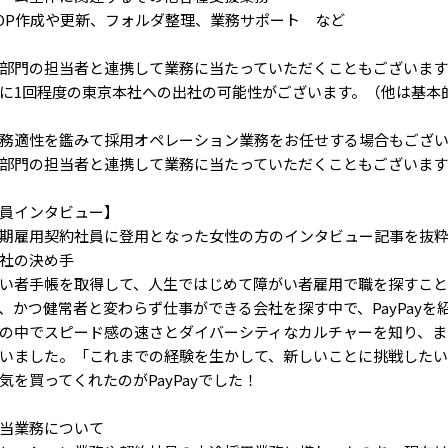
OP作成や更新、フォルダ整理、業務サポート など
部門の担当者と連携して業務に当たっていただくこともございます
に1回程度の東京本社への出社の可能性がございます。（他は基本
務適性を鑑みて採用オペレーション業務をお任せする場合もござ
部門の担当者と連携して業務に当たっていただくこともございます
員インタビュー】
期雇用契約社員に登用となった女性の方のインタビュー記事を抜
社の決め手
い者手帳を取得して、人生ではじめて障がい者雇用で職を探すこ
、かつ健常者と変わらず仕事ができる会社を探す中で、PayPayを
の中でスピード感の速さとダイバーシティなカルチャーを知り、ま
いました。「これまでの経験を生かして、新しいことに挑戦したい
気を買ってくれたのがPayPayでした！
当業務について