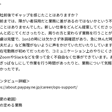
。
社前後でギャップを感じたことはありますか？
前までは、障がい者採用だと業務に差があるのではないかという
ことはありませんでした。新しい仕事をどんどん提案してくださっ
んと応じてくださったりと、周りの方と変わらず業務を行うことが
慮は完璧で、1on1の時には欠かさず体調確認があり、急に休んだ時
夫だよ」など無理がないように声をかけていただいたりしていま
在宅勤務が初めてだったので、コミュニケーション上のやりにくさ
ZoomやSlackなどを使って全く不自由なく仕事ができています。
ぎっぱなしにして作業を行う時間があったりと、業務について気軽
かったです。
ンタビュー詳細＞
s://about.paypay.ne.jp/career/ops-support/
更の範囲）
の定める業務