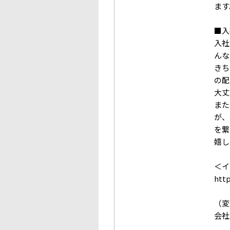
ます
■入
入社
んな
きち
の配
大丈
また
が、
を繋
嬉し
＜イ
http
（変
会社