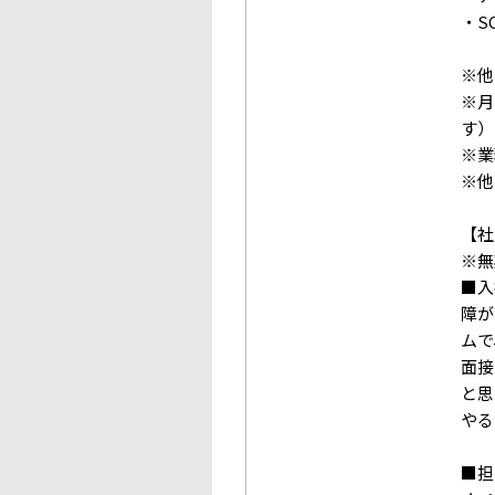
・S
※他
※月
す）
※業
※他
【社
※無
■入
障が
ムで
面接
と思
やる
■担