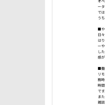
オペ
ータ
では
うち
■や
日々
はり
ーや
した
感が
■働
リモ
務時
時間
です
また
雑談