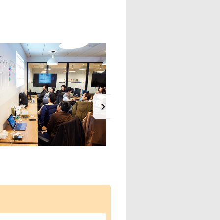
若手からベテラン社員まで様々な社員
を活かして日々業務に取り組んでいま