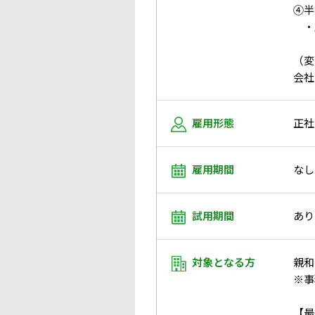
④半
・
（変
会社
雇用形態
正社
雇用期間
なし
試用期間
あり
対象となる方
親和
※事
【最