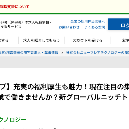
の就職支援について
企業の採用担当者様へ
がい者（障害者）の求人転職情報・
ロ
用支援サービス
お問い合わせ
よくある質問
索する
求人を紹介してもらう
スカウトを受ける
就
電気/精密機器の障害者求人・転職情報
株式会社ニューフレアテクノロジーの障
ープ】充実の福利厚生も魅力！現在注目の
で働きませんか？新グローバルニッチトップ
クノロジー