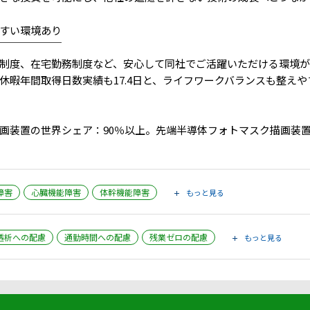
すい環境あり
￣￣￣￣￣￣
制度、在宅勤務制度など、安心して同社でご活躍いただける環境が
暇年間取得日数実績も17.4日と、ライフワークバランスも整えや
画装置の世界シェア：90％以上。先端半導体フォトマスク描画装
障害
心臓機能障害
体幹機能障害
もっと見る
透析への配慮
通勤時間への配慮
残業ゼロの配慮
もっと見る