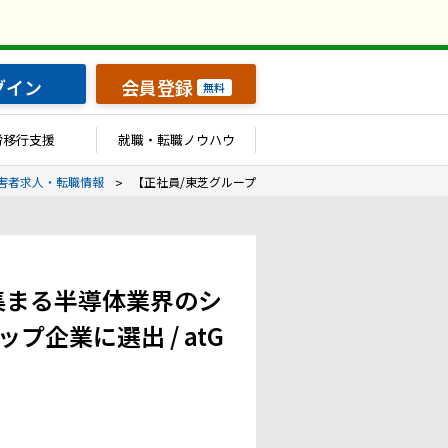
グイン
会員登録
無料
労移行支援
就職・転職ノウハウ
害者求人・転職情報
【正社員/東芝グループ】充実の福利厚生も魅力！現在注目
集まる半導体業界のシ
企業に選出 / atG