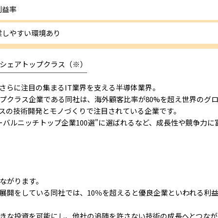
利益率
業しやすい環境あり
シェアトップクラス（※）
￣￣￣￣￣￣￣￣￣￣￣￣
らに注目の集まるIT業界を支える半導体業界。
クラス企業である同社は、海外顧客比率が80%を超え世界のグ
スの技術開発とモノづくりで注目されている企業です。
バルニッチトップ企業100選"に選ばれるなど、成長性や競争力に
ながります。
開をしている同社では、10％を超えると優良企業といわれる利益
きな投資を可能にし、他社の追随を許さない技術の成長へとつなが