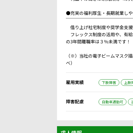
●充実の福利厚生・長期就業しや
￣￣￣￣￣￣￣￣￣￣￣￣￣￣￣
借り上げ社宅制度や奨学金支援
フレックス制度の活用や、有給休
の3年間離職率は３％未満です！
（※）当社の電子ビームマスク描
べ）
雇用実績
下肢障害
上肢
障害配慮
自動車通勤可
求人情報