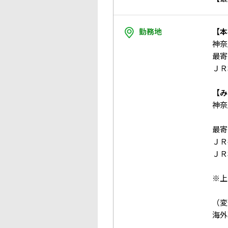
勤務地
【本
神奈
最寄
ＪＲ
【み
神奈
最寄
ＪＲ
ＪＲ
※上
（変
海外