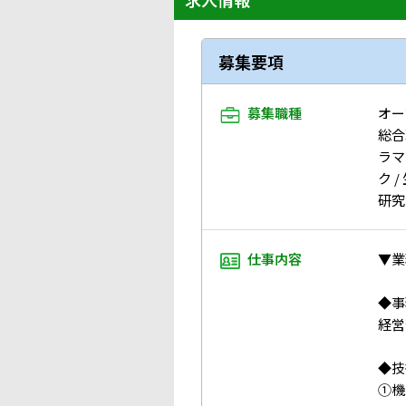
募集要項
募集職種
オー
総合
ラマ
ク 
研究
仕事内容
▼業
◆事
経営
◆技
①機