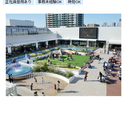
ハイスキルな障害者の転職支援サービス
正社員登用あり
事務未経験OK
時短OK
就労移行支援サービス
就職・転職ノウハウ
障害のある新卒学生専門の就職エージェントサービス
お問い合わせ・よくある質問
求人検索・スカウトサービス
お問い合わせ
障害者専門の求人検索・スカウトサービス
よくある質問
採用をお考えの企業様はこちら
就労移行支援サービス
メニューを閉じる
障害別専門支援の就労移行支援サービス