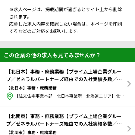
※求人ページは、掲載期間が過ぎるとサイト上から削除
されます。
応募した求人内容を確認したい場合は、本ページを印刷
するなどのご対応をお願いします。
この企業の他の求人も見てみませんか？
【北日本】事務・庶務業務【プライム上場企業グルー
プ／ゼネラルパートナーズ経由での入社実績多数／事
務未経験の方も歓迎！特別なスキルは不要！！】
【北日本】事務・庶務業務
【注文住宅事業本部 北日本事業所 北海道エリア】北海道 札幌市中央区 大通西4-6-8 住友成泉札幌大通ビル
【北関東】事務・庶務業務【プライム上場企業グルー
プ／ゼネラルパートナーズ経由での入社実績多数／事
務未経験の方も歓迎！特別なスキルは不要！】
【北関東】事務・庶務業務