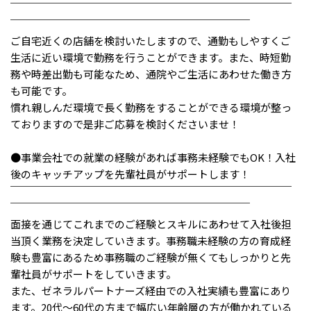
メニューを閉じる
￣￣￣￣￣￣￣￣￣￣￣￣￣￣￣￣￣￣￣￣￣￣￣￣￣￣￣
￣￣￣￣￣￣￣￣￣￣￣￣￣￣￣￣￣￣￣￣￣￣￣
ご自宅近くの店舗を検討いたしますので、通勤もしやすくご
生活に近い環境で勤務を行うことができます。また、時短勤
務や時差出勤も可能なため、通院やご生活にあわせた働き方
も可能です。
慣れ親しんだ環境で長く勤務をすることができる環境が整っ
ておりますので是非ご応募を検討くださいませ！
●事業会社での就業の経験があれば事務未経験でもOK！入社
後のキャッチアップを先輩社員がサポートします！
￣￣￣￣￣￣￣￣￣￣￣￣￣￣￣￣￣￣￣￣￣￣￣￣￣￣￣
￣￣￣￣￣￣￣￣￣￣￣￣￣￣￣￣￣￣￣￣￣￣￣
面接を通じてこれまでのご経験とスキルにあわせて入社後担
当頂く業務を決定していきます。事務職未経験の方の育成経
験も豊富にあるため事務職のご経験が無くてもしっかりと先
輩社員がサポートをしていきます。
また、ゼネラルパートナーズ経由での入社実績も豊富にあり
ます。20代～60代の方まで幅広い年齢層の方が働かれている