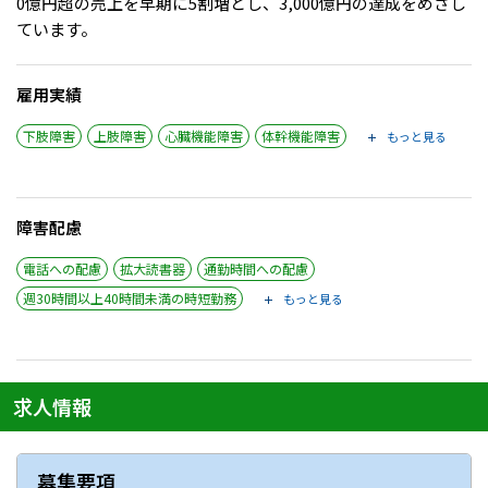
0億円超の売上を早期に5割増とし、3,000億円の達成をめざし
ています。
雇用実績
下肢障害
上肢障害
心臓機能障害
体幹機能障害
もっと見る
障害配慮
電話への配慮
拡大読書器
通勤時間への配慮
週30時間以上40時間未満の時短勤務
もっと見る
求人情報
募集要項