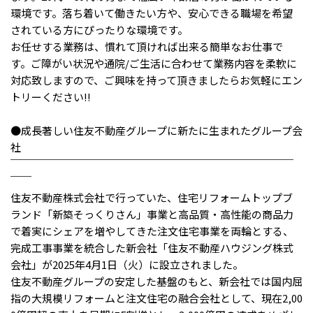
環境です。落ち着いて働きたい方や、安心できる職場を希望
されている方にぴったりな環境です。
お任せする業務は、慣れて頂ければ出来る簡単なお仕事で
す。ご障がい状況や通院/ご生活に合わせて業務内容を柔軟に
対応致しますので、ご興味を持って頂きましたらお気軽にエン
トリーください!!
●成長著しい住友不動産グループに新たに生まれたグループ会
社
￣￣￣￣￣￣￣￣￣￣￣￣￣￣￣￣￣￣￣￣￣￣￣￣￣￣￣
￣￣
住友不動産株式会社で行っていた、住宅リフォームトップブ
ランド「新築そっくりさん」事業と高品質・高性能の商品力
で着実にシェアを増やしてきた注文住宅事業を両輪とする、
完成工事事業を統合した新会社「住友不動産ハウジング株式
会社」が2025年4月1日（火）に設立されました。
住友不動産グループの安定した基盤のもと、新会社では国内屈
指の大規模リフォームと注文住宅の融合会社として、現在2,00