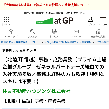
「令和8年熊本地震」で被災された皆様への就職支援について
障がい者（障害者）の求人転職情報・雇用支援サービス
ログイン
メニュー
サービス
障害者雇用のアットジーピー
ログイン
会員登録
atGPトップ
求人検索
求人紹介
スカウト
就労移行支援
無料
サービスラインナップ
障害者求人・雇用支援サービスTOP
建設/不動産/住宅の障害者求人・転職情報
住友不動産
更新日：2026年7月24日
atGPトップ
就転職支援サービス
【北陸/甲信越】事務・庶務業務【プライム上場
障害者専門の就転職支援サービス
企業グループ／ゼネラルパートナーズ経由での
各種サービス
入社実績多数／事務未経験の方も歓迎！特別な
求人を検索する
スキルは不要！】
障害者アスリート専門の就転職支援サービス
住友不動産ハウジング株式会社
求人を紹介してもらう
【北陸/甲信越】事務・庶務業務
スカウトを受ける