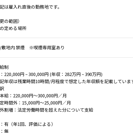
記は雇入れ直後の勤務地です。
更の範囲）
の定める場所
/敷地内 禁煙 ※喫煙専用室あり
給制
220,000円 ~ 300,000円 (年収：282万円 ~ 390万円)
記年収は残業時間10時間/月程度で想定した年収額を記載していま
訳
給：220,000円～300,000円／月
時間外：15,000円～25,000円／月
外割増：法定労働時間を超えた分について支給
：有（年1回、評価による）
：無