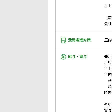
※上
（変
会社
受動喫煙対策
屋内
給与・賞与
●月
月収：
※上
※内
基本
想定
時間
昇給
賞与