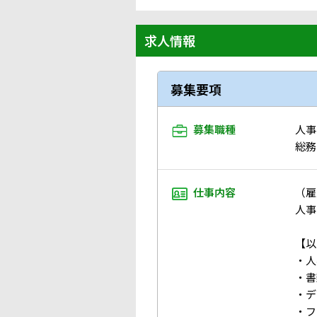
求人情報
募集要項
募集職種
人事
総務
仕事内容
（雇
人事
【以
・人
・書
・デ
・フ