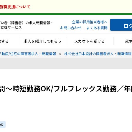
の就職支援について
企業の採用担当者様へ
がい者（障害者）の求人転職情報・
ロ
用支援サービス
お問い合わせ
よくある質問
索する
求人を紹介してもらう
スカウトを受ける
就
不動産/住宅の障害者求人・転職情報
株式会社日本設計の障害者求人・転職情報
間～時短勤務OK/フルフレックス勤務／年
K