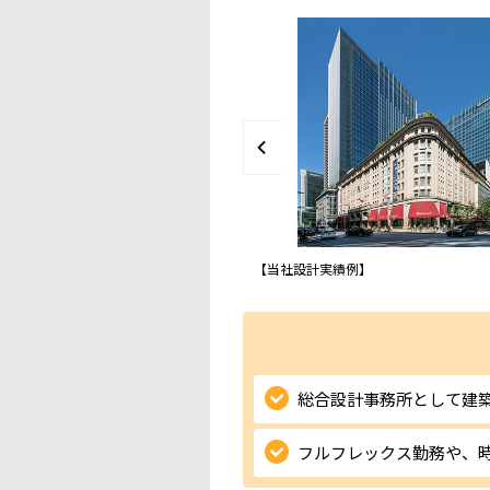
実績例】
【当社設計実績例】
総合設計事務所として建
フルフレックス勤務や、