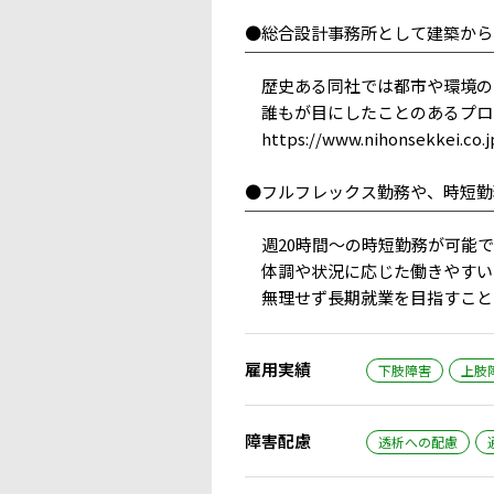
●総合設計事務所として建築から
￣￣￣￣￣￣￣￣￣￣￣￣￣￣￣
歴史ある同社では都市や環境の
誰もが目にしたことのあるプロ
https://www.nihonsekkei.co.j
●フルフレックス勤務や、時短勤
￣￣￣￣￣￣￣￣￣￣￣￣￣￣￣
週20時間～の時短勤務が可能で
体調や状況に応じた働きやすい
無理せず長期就業を目指すこと
雇用実績
下肢障害
上肢
障害配慮
透析への配慮