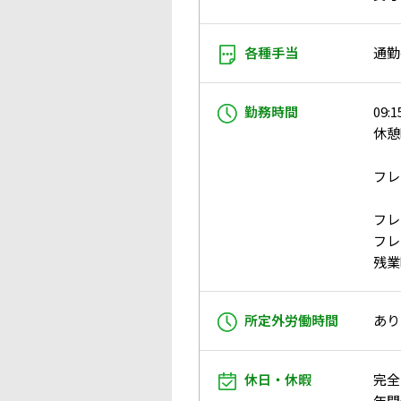
各種手当
通勤
勤務時間
09:1
休憩
フレ
フレ
フレ
残業
所定外労働時間
あり
休日・休暇
完全
年間