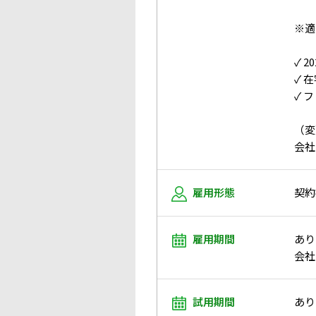
※適
✓ 
✓ 
✓ 
（変
会社
雇用形態
契約
雇用期間
あり
会社
試用期間
あり