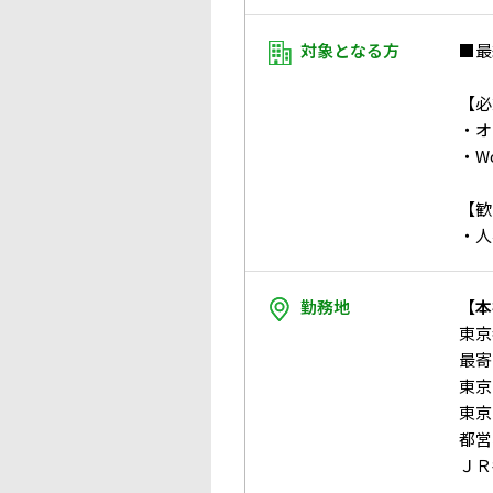
対象となる方
■最
【必
・オ
・W
【歓
・人
勤務地
【本
東京
最寄
東京
東京
都営
ＪＲ