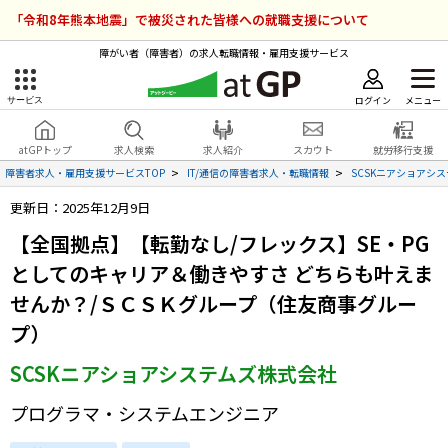
「令和8年熊本地震」で被災された皆様への就職支援について
障がい者（障害者）の求人転職情報・雇用支援サービス
ログイン
メニュー
サービス
障害者雇用のアットジーピー
ログイン
会員登録
atGPトップ
求人検索
求人紹介
スカウト
就労移行支援
無料
サービスラインナップ
障害者求人・雇用支援サービスTOP
IT/通信の障害者求人・転職情報
SCSKニアショアシ
更新日：2025年12月9日
atGPトップ
就転職支援サービス
【全国拠点】【転勤なし/フレックス】SE・PG
障害者専門の就転職支援サービス
としてのキャリア＆働きやすさ どちらも叶えま
各種サービス
せんか？/ＳＣＳＫグループ（住友商事グルー
求人を検索する
プ）
障害者アスリート専門の就転職支援サービス
SCSKニアショアシステムズ株式会社
求人を紹介してもらう
プログラマ・システムエンジニア
スカウトを受ける