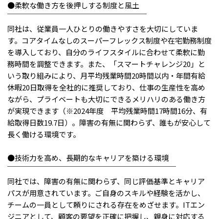
メニューを閉じる
●柔軟な働き方を後押しする制度と風土
￣￣￣￣￣￣￣￣￣￣￣￣￣￣￣￣￣￣￣
同社は、従業員一人ひとりの働きやすさを大切にしていま
す。コアタイムなしのスーパーフレックス制度や在宅勤務制度
を導入しており、自分のライフスタイルに合わせて柔軟に勤
務時間を調整できます。また、「スマートチャレンジ20」と
いう取り組みにより、月平均残業時間20時間以内・年間有給
休暇20日取得を全社的に推奨しており、仕事の生産性を高め
ながら、プライベートも大切にできるメリハリのある働き方
が実現できます（※2024年度 平均残業時間17時間16分、有
給取得日数19.7日）。障害の有無に関わらず、誰もが安心して
長く働ける環境です。
●技術力を高め、長期的なキャリアを築ける環境
￣￣￣￣￣￣￣￣￣￣￣￣￣￣￣￣￣￣￣￣￣￣￣
同社では、障害の有無に関わらず、同じ評価基準とキャリア
パスが用意されています。ご自身のスキルや経験を活かし、
チームの一員として頼りにされる存在をめざせます。ITエン
ジニアとして、顧客の要望を正確に把握し、親身に対応する