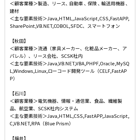
＜顧客業種＞製造、リース､ 自動車 ､ 保険 ､ 輸送用機器 ､
建材
＜主な要素技術＞Java,HTML,JavaScript,CSS,FastAPP,
SharePoint,VB.NET,COBOL,SFDC、スマートフォン
【秋田】
＜顧客業種＞流通（家具メーカー、化粧品メーカー、ア
パレル）、リース会社、SCSK社内
＜主な要素技術＞Java,VB.NET,VBA,PHPF,Oracle,MySQ
L,Windows,Linux,ローコード開発ツール（CELF,FastAP
P）
【石川】
＜顧客業種＞電気機器、情報・通信業、食品、繊維製
品、航空業、SCSK社内システム
＜主な要素技術＞Java,HTML,CSS,FastAPP,JavaScript,
C,VB.NET,RPA（Blue Prism）
【福井】