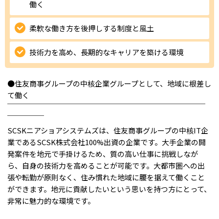
働く
IT・Web制作スキルを身につける就労移行支援サービス
柔軟な働き方を後押しする制度と風土
技術力を高め、長期的なキャリアを築ける環境
ソーシャルファームサービス
●住友商事グループの中核企業グループとして、地域に根差し
しいたけ生産で実現する
新しい障害者雇用支援サービス
て働く
￣￣￣￣￣￣￣￣￣￣￣￣￣￣￣￣￣￣￣￣￣￣￣￣￣￣￣
￣￣￣￣￣
SCSKニアショアシステムズは、住友商事グループの中核IT企
業であるSCSK株式会社100%出資の企業です。大手企業の開
ご利用ガイド
発案件を地元で手掛けるため、質の高い仕事に挑戦しなが
ら、自身の技術力を高めることが可能です。大都市圏への出
張や転勤が原則なく、住み慣れた地域に腰を据えて働くこと
法人向けページ
ができます。地元に貢献したいという思いを持つ方にとって、
非常に魅力的な環境です。