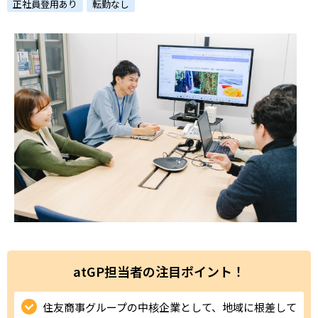
ハイスキルな障害者の転職支援サービス
正社員登用あり
転勤なし
就労移行支援サービス
就職・転職ノウハウ
障害のある新卒学生専門の就職エージェントサービス
お問い合わせ・よくある質問
求人検索・スカウトサービス
お問い合わせ
障害者専門の求人検索・スカウトサービス
よくある質問
採用をお考えの企業様はこちら
就労移行支援サービス
atGP担当者の注目ポイント！
メニューを閉じる
障害別専門支援の就労移行支援サービス
住友商事グループの中核企業として、地域に根差して