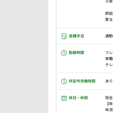
※年
昇給
賞与
各種手当
通勤
勤務時間
フレ
実働
テレ
所定外労働時間
あり
休日・休暇
完全
【年
年次