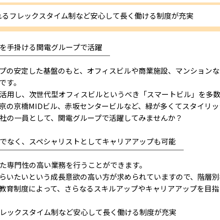
れるフレックスタイム制など安心して長く働ける制度が充実
を手掛ける関電グループで活躍
￣￣￣￣￣￣￣￣￣￣￣￣￣￣￣
プの安定した基盤のもと、オフィスビルや商業施設、マンションな
社です。
活用し、次世代型オフィスビルというべき「スマートビル」を多
の京橋MIDビル、赤坂センタービルなど、緑が多くてスタイリッ
社の一員として、関電グループで活躍してみませんか？
でなく、スペシャリストとしてキャリアアップも可能
￣￣￣￣￣￣￣￣￣￣￣￣￣￣￣￣￣￣￣￣￣￣￣￣￣
た専門性の高い業務を行うことができます。
いたいという成長意欲の高い方が求められていますので、階層別教
教育制度によって、さらなるスキルアップやキャリアアップを目指
レックスタイム制など安心して長く働ける制度が充実