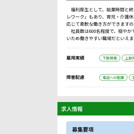
￣￣￣￣￣￣￣￣￣￣￣￣￣￣￣
福利厚生として、始業時間と終
レワーク」もあり、育児・介護休
応じて柔軟な働き方ができますの
社員数は600名程度で、穏やか
いため働きやすい職場だといえま
雇用実績
下肢障害
上肢
障害配慮
電話への配慮
求人情報
募集要項