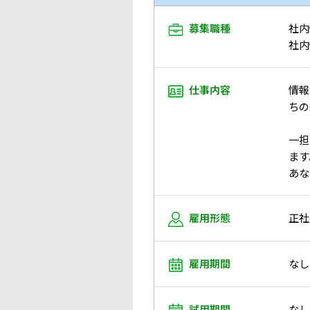
募集職種
社内
社内
仕事内容
情報
ちの
一担
ます
あな
雇用形態
正社
雇用期間
なし
試用期間
なし