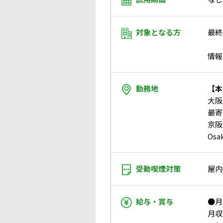
対象となる方
最終
情報
勤務地
【本
大阪
最寄
京阪
Os
受動喫煙対策
屋内
給与・賞与
●月
月収：