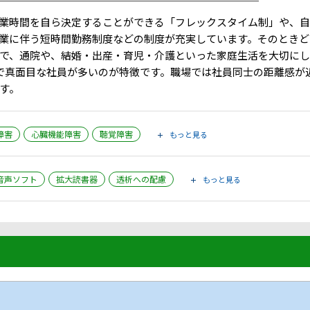
￣￣￣￣￣￣￣￣￣￣￣￣￣￣￣￣￣￣￣￣￣￣￣￣￣
業時間を自ら決定することができる「フレックスタイム制」や、自
業に伴う短時間勤務制度などの制度が充実しています。そのときど
で、通院や、結婚・出産・育児・介護といった家庭生活を大切にし
で真面目な社員が多いのが特徴です。職場では社員同士の距離感が
す。
障害
心臓機能障害
聴覚障害
もっと見る
音声ソフト
拡大読書器
透析への配慮
もっと見る