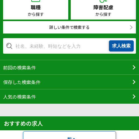
ハイスキルな障害者の転職支援サービス
職種
障害配慮
就労移行支援サービス
から探す
から探す
就職・転職ノウハウ
詳しい条件で検索する
障害のある新卒学生専門の就職エージェントサービス
求人検索
お問い合わせ・よくある質問
求人検索・スカウトサービス
お問い合わせ
前回の検索条件
障害者専門の求人検索・スカウトサービス
よくある質問
保存した検索条件
採用をお考えの企業様はこちら
人気の検索条件
就労移行支援サービス
メニューを閉じる
障害別専門支援の就労移行支援サービス
おすすめの求人