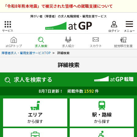
「令和8年熊本地震」で被災された皆様への就職支援について
障がい者（障害者）の求人転職情報・雇用支援サービス
ログイン
メニュー
サービス
障害者雇用のアットジーピー
ログイン
会員登録
atGPトップ
求人検索
求人紹介
スカウト
就労移行支援
無料
サービスラインナップ
障害者求人・雇用支援サービスTOP
詳細検索
詳細検索
atGPトップ
就転職支援サービス
求人を検索する
障害者専門の就転職支援サービス
各種サービス
8月7日更新！ 掲載件数
1592
件
求人を検索する
障害者アスリート専門の就転職支援サービス
エリア
駅・路線
求人を紹介してもらう
から探す
から探す
スカウトを受ける