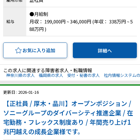
IT・Web制作スキルを身につける就労移行支援サービス
●月給制
月収： 199,000円 ~ 346,000円
(年収： 338万円 ~ 5
給与
88万円 )
ソーシャルファームサービス
お気に入り追加
詳細へ
しいたけ生産で実現する
新しい障害者雇用支援サービス
この求人に関連する障害者求人・転職情報
神奈川県の求人
福岡県の求人
受付・秘書の求人
社内情報システム
更新日 : 2026-01-16
ご利用ガイド
【正社員 / 厚木・品川】オープンポジション /
ソニーグループのダイバーシティ推進企業 / 在
法人向けページ
宅勤務・フレックス制度あり / 年間売り上げ1
兆円越えの成長企業様です。