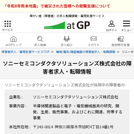
「令和8年熊本地震」で被災された皆様への就職支援について
障がい者（障害者）の求人転職情報・雇用支援サービス
ログイン
メニュー
サービス
障害者雇用のアットジーピー
ログイン
会員登録
atGPトップ
求人検索
求人紹介
スカウト
就労移行支援
無料
サービスラインナップ
障害者求人・雇用支援サービスTOP
機械/電気/精密機器の障害者求人・転職情報
ソニーセ
ソニーセミコンダクタソリューションズ株式会社の障
atGPトップ
就転職支援サービス
害者求人・転職情報
障害者専門の就転職支援サービス
各種サービス
ソニーセミコンダクタソリューションズ株式会社が採用中の障害者の求人・転職情報の一覧ページです。
企業名 :
ソニーセミコンダクタソリューションズ株式会社
求人を検索する
事業内容 :
半導体関連製品と電子 ・電気機械器具の研究、開
障害者アスリート専門の就転職支援サービス
発、生産、販売事業、およびこれに関連、附帯する
求人を紹介してもらう
事業
本社所在地 :
〒243-0014 神奈川県厚木市旭町4丁目14番1号
スカウトを受ける