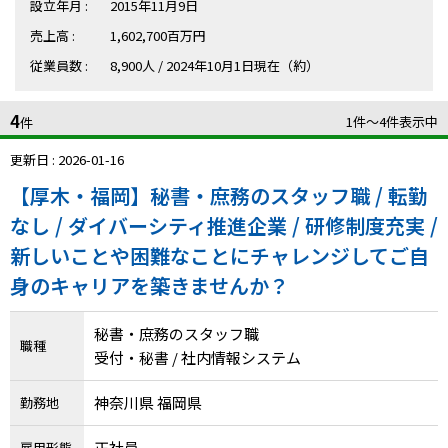
ハイスキルな障害者の転職支援サービス
設立年月 :
2015年11月9日
就労移行支援サービス
売上高 :
1,602,700百万円
従業員数 :
8,900人 / 2024年10月1日現在（約）
就職・転職ノウハウ
障害のある新卒学生専門の就職エージェントサービス
4
1件〜4件表示中
件
お問い合わせ・よくある質問
更新日 : 2026-01-16
【厚木・福岡】秘書・庶務のスタッフ職 / 転勤
求人検索・スカウトサービス
お問い合わせ
なし / ダイバーシティ推進企業 / 研修制度充実 /
障害者専門の求人検索・スカウトサービス
新しいことや困難なことにチャレンジしてご自
よくある質問
身のキャリアを築きませんか？
採用をお考えの企業様はこちら
秘書・庶務のスタッフ職
就労移行支援サービス
職種
受付・秘書 / 社内情報システム
メニューを閉じる
障害別専門支援の就労移行支援サービス
神奈川県 福岡県
勤務地
正社員
雇用形態