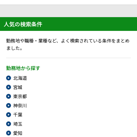
ハイスキルな障害者の転職支援サービス
就労移行支援サービス
人気の検索条件
就職・転職ノウハウ
障害のある新卒学生専門の就職エージェントサービス
勤務地や職種・業種など、よく検索されている条件をまとめ
お問い合わせ・よくある質問
ました。
求人検索・スカウトサービス
お問い合わせ
勤務地から探す
障害者専門の求人検索・スカウトサービス
北海道
よくある質問
宮城
採用をお考えの企業様はこちら
東京都
就労移行支援サービス
神奈川
千葉
メニューを閉じる
障害別専門支援の就労移行支援サービス
埼玉
愛知