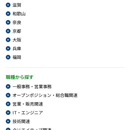
滋賀
IT・Web制作スキルを身につける就労移行支援サービス
和歌山
奈良
京都
ソーシャルファームサービス
大阪
兵庫
しいたけ生産で実現する
新しい障害者雇用支援サービス
福岡
職種から探す
一般事務・営業事務
ご利用ガイド
オープンポジション・総合職関連
営業・販売関連
法人向けページ
IT・エンジニア
技術関連
クリエイティブ関連