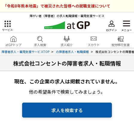
「令和8年熊本地震」で被災された皆様への就職支援について
障がい者（障害者）の求人転職情報・雇用支援サービス
ログイン
メニュー
サービス
障害者雇用のアットジーピー
ログイン
会員登録
atGPトップ
求人検索
求人紹介
スカウト
就労移行支援
無料
サービスラインナップ
障害者求人・雇用支援サービスTOP
の障害者求人・転職情報
株式会社コンセントの障害
株式会社コンセントの障害者求人・転職情報
atGPトップ
就転職支援サービス
障害者専門の就転職支援サービス
現在、この企業の求人は掲載されていません。
各種サービス
他の希望条件で検索してみましょう。
求人を検索する
障害者アスリート専門の就転職支援サービス
求人を検索する
求人を紹介してもらう
スカウトを受ける