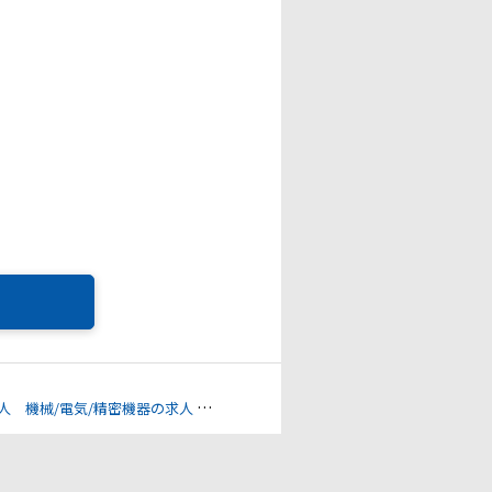
人
機械/電気/精密機器の求人
聴覚障害の求人
腎臓機能障害の求人
そ