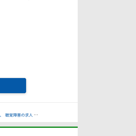
人
聴覚障害の求人
腎臓機能障害の求人
その他（身体）の求人
その他（