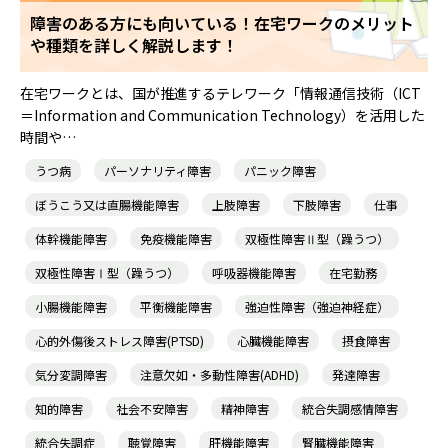
障害のある方にも向いている！在宅ワークのメリット
や種類を詳しく解説します！
就職・転職ノウハウ
障害のある新卒学生専門の就職エージェントサービス
在宅ワークとは、国が推進するテレワーク「情報通信技術（ICT
お問い合わせ・よくある質問
＝Information and Communication Technology）を活用した
時間や…
求人検索・スカウトサービス
お問い合わせ
うつ病
パーソナリティ障害
パニック障害
障害者専門の求人検索・スカウトサービス
ぼうこう又は直腸機能障害
上肢障害
下肢障害
仕事
よくある質問
体幹機能障害
免疫機能障害
双極性障害Ⅱ型（躁うつ）
双極性障害Ⅰ型（躁うつ）
呼吸器機能障害
在宅勤務
就労移行支援サービス
メニューを閉じる
小腸機能障害
平衡機能障害
強迫性障害（強迫神経症）
心的外傷後ストレス障害(PTSD)
心臓機能障害
摂食障害
障害別専門支援の就労移行支援サービス
気分変調障害
注意欠如・多動性障害(ADHD)
発達障害
知的障害
社会不安障害
精神障害
統合失調感情障害
IT・Web制作スキルを身につける就労移行支援サービス
統合失調症
聴覚障害
肝機能障害
腎臓機能障害