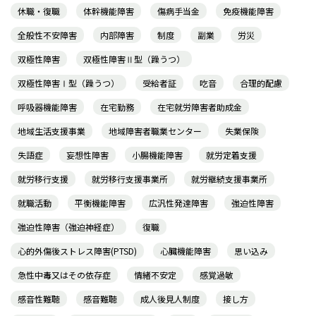
休職・復職
体幹機能障害
傷病手当金
免疫機能障害
全般性不安障害
内部障害
制度
副業
労災
双極性障害
双極性障害Ⅱ型（躁うつ）
双極性障害Ⅰ型（躁うつ）
受給者証
吃音
合理的配慮
呼吸器機能障害
在宅勤務
在宅就労障害者助成金
地域生活支援事業
地域障害者職業センター
失業保険
失語症
妄想性障害
小腸機能障害
就労定着支援
就労移行支援
就労移行支援事業所
就労継続支援事業所
就職活動
平衡機能障害
広汎性発達障害
強迫性障害
強迫性障害（強迫神経症）
復職
心的外傷後ストレス障害(PTSD)
心臓機能障害
思い込み
急性中毒又はその依存症
情緒不安定
感覚過敏
感音性難聴
感音難聴
成人後見人制度
接し方