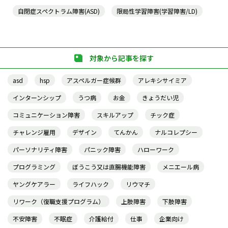
自閉症スペクトラム障害(ASD)
限局性学習障害(学習障害/LD)
対象から記事を探す
asd
hsp
アスペルガー症候群
アレキシサイミア
インターンシップ
うつ病
お金
きょうだい児
コミュニケーション障害
スキルアップ
チック症
チャレンジ雇用
デザイン
てんかん
ナルコレプシー
パーソナリティ障害
パニック障害
ハローワーク
プログラミング
ぼうこう又は直腸機能障害
メニエール病
ヤングケアラー
ライフハック
リウマチ
リワーク（復職支援プログラム）
上肢障害
下肢障害
不安障害
不眠症
介護給付
仕事
企業向け