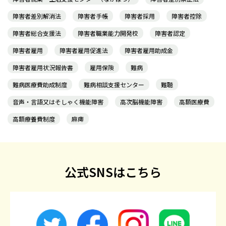
障害者差別解消法
障害者手帳
障害者採用
障害者控除
障害者総合支援法
障害者職業能力開発校
障害者認定
障害者雇用
障害者雇用促進法
障害者雇用助成金
障害者雇用状況報告書
雇用保険
難病
難病医療費助成制度
難病相談支援センター
難聴
音声・言語又はそしゃく機能障害
高次脳機能障害
高額医療費
高額療養費制度
麻痺
公式SNSはこちら