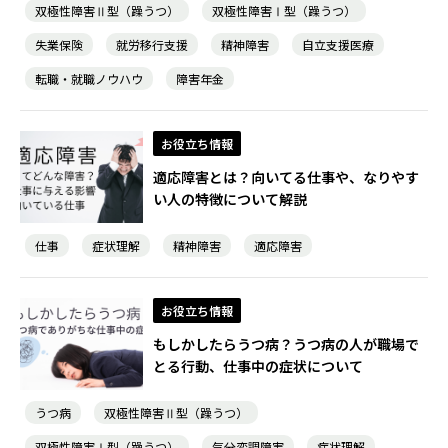
双極性障害Ⅱ型（躁うつ）
双極性障害Ⅰ型（躁うつ）
失業保険
就労移行支援
精神障害
自立支援医療
転職・就職ノウハウ
障害年金
お役立ち情報
適応障害とは？向いてる仕事や、なりやす
い人の特徴について解説
仕事
症状理解
精神障害
適応障害
お役立ち情報
もしかしたらうつ病？うつ病の人が職場で
とる行動、仕事中の症状について
うつ病
双極性障害Ⅱ型（躁うつ）
双極性障害Ⅰ型（躁うつ）
気分変調障害
症状理解