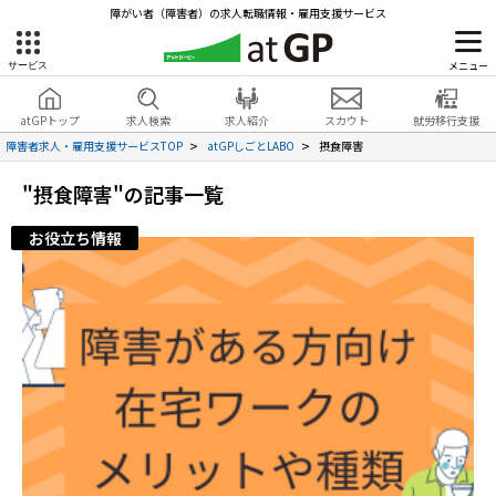
障がい者（障害者）の求人転職情報・雇用支援サービス
メニュー
サービス
障害者雇用のアットジーピー
就労移行支援
会員登録
無料
atGPトップ
求人検索
求人紹介
スカウト
就労移行支援
無料
サービスラインナップ
見学・お問い合わせ
障害者求人・雇用支援サービスTOP
atGPしごとLABO
摂食障害
atGPトップ
"摂食障害"の記事一覧
就転職支援サービス
お役立ち情報
障害者専門の就転職支援サービス
各種サービス
求人を検索する
障害者アスリート専門の就転職支援サービス
求人を紹介してもらう
スカウトを受ける
ハイスキルな障害者の転職支援サービス
就労支援サービス