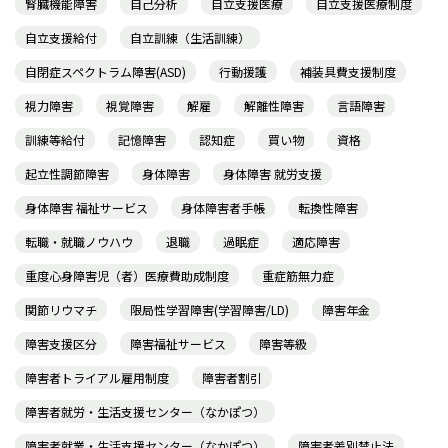
腎臓機能障害
自己分析
自立支援医療
自立支援医療制度
自立支援給付
自立訓練（生活訓練）
自閉症スペクトラム障害(ASD)
行動援護
補装具費支援制度
視力障害
視覚障害
解雇
解離性障害
言語障害
訓練等給付
記憶障害
認知症
買い物
資格
起立性調節障害
身体障害
身体障害 就労支援
身体障害 福祉サービス
身体障害者手帳
転換性障害
転職・就職ノウハウ
退職
過眠症
適応障害
重度心身障害児（者）医療費助成制度
重症筋無力症
関節リウマチ
限局性学習障害(学習障害/LD)
障害年金
障害支援区分
障害福祉サービス
障害等級
障害者トライアル雇用制度
障害者割引
障害者就労・生活支援センター（なかぽつ）
障害者就業・生活支援センター（なかぽつ）
障害者差別禁止法