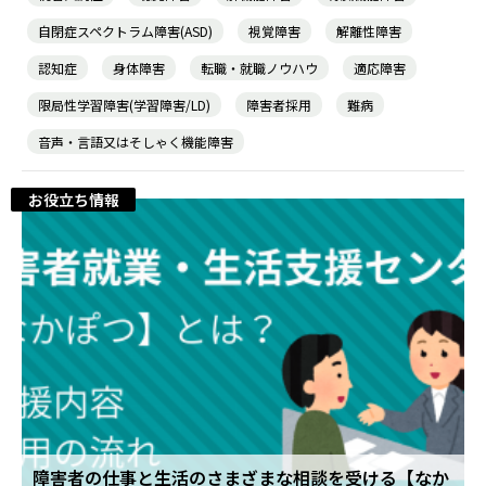
自閉症スペクトラム障害(ASD)
視覚障害
解離性障害
認知症
身体障害
転職・就職ノウハウ
適応障害
農業生産サービス
限局性学習障害(学習障害/LD)
障害者採用
難病
音声・言語又はそしゃく機能障害
お役立ち情報
ご利用ガイド
法人向けページ
メニューを閉じる
障害者の仕事と生活のさまざまな相談を受ける【なか