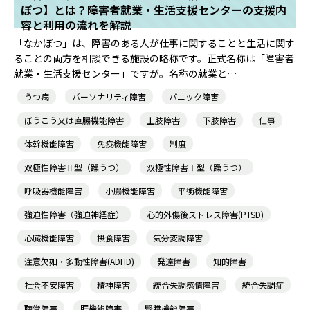
ぽつ】とは？障害者就業・生活支援センターの支援内
容と利用の流れを解説
「なかぽつ」は、障害のある人が仕事に関することと生活に関す
ることの両方を相談できる施設の略称です。正式名称は「障害者
就業・生活支援センター」ですが。名称の就業と…
うつ病
パーソナリティ障害
パニック障害
ぼうこう又は直腸機能障害
上肢障害
下肢障害
仕事
体幹機能障害
免疫機能障害
制度
双極性障害Ⅱ型（躁うつ）
双極性障害Ⅰ型（躁うつ）
呼吸器機能障害
小腸機能障害
平衡機能障害
強迫性障害（強迫神経症）
心的外傷後ストレス障害(PTSD)
心臓機能障害
摂食障害
気分変調障害
注意欠如・多動性障害(ADHD)
発達障害
知的障害
社会不安障害
精神障害
統合失調感情障害
統合失調症
聴覚障害
肝機能障害
腎臓機能障害