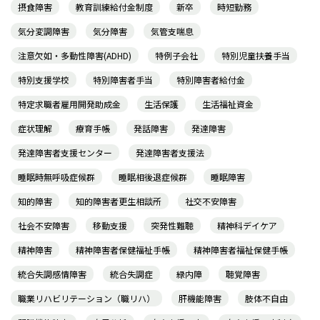
摂食障害
教育訓練給付金制度
新卒
時短勤務
気分変調障害
気分障害
気管支喘息
注意欠如・多動性障害(ADHD)
特例子会社
特別児童扶養手当
特別支援学校
特別障害者手当
特別障害者給付金
特定求職者雇用開発助成金
生活保護
生活福祉資金
症状理解
療育手帳
発話障害
発達障害
発達障害者支援センター
発達障害者支援法
睡眠時無呼吸症候群
睡眠相後退症候群
睡眠障害
知的障害
知的障害者更生相談所
社交不安障害
社会不安障害
移動支援
突発性難聴
精神科デイケア
精神障害
精神障害者保健福祉手帳
精神障害者福祉保健手帳
統合失調感情障害
統合失調症
緑内障
聴覚障害
職業リハビリテーション（職リハ）
肝機能障害
肢体不自由