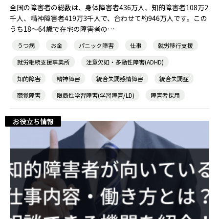
全国の障害者の総数は、身体障害者436万人、知的障害者108万2
千人、精神障害者419万3千人で、合わせて約946万人です。この
うち18～64歳で在宅の障害者の…
うつ病
お金
パニック障害
仕事
就労移行支援
就労継続支援事業所
注意欠如・多動性障害(ADHD)
知的障害
精神障害
統合失調感情障害
統合失調症
聴覚障害
限局性学習障害(学習障害/LD)
障害者採用
お役立ち情報