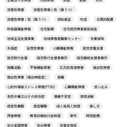
双極性障害
双極性障害Ⅱ型（躁うつ）
双極性障害Ⅰ型（躁うつ）
受給者証
吃音
合理的配慮
呼吸器機能障害
在宅勤務
在宅就労障害者助成金
地域生活支援事業
地域障害者職業センター
失業保険
失語症
妄想性障害
小腸機能障害
就労定着支援
就労移行支援
就労移行支援事業所
就労継続支援事業所
就職活動
平衡機能障害
広汎性発達障害
強迫性障害
強迫性障害（強迫神経症）
復職
心的外傷後ストレス障害(PTSD)
心臓機能障害
思い込み
急性中毒又はその依存症
情緒不安定
感覚過敏
感音性難聴
感音難聴
成人後見人制度
接し方
摂食障害
教育訓練給付金制度
新卒
時短勤務
気分変調障害
気分障害
気管支喘息