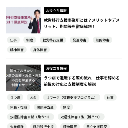
お役立ち情報
就労移行支援事業所とは？メリットやデメ
リット、期間等を徹底解説！
仕事
制度
就労移行支援
発達障害
知的障害
精神障害
身体障害
お役立ち情報
うつ病で退職する際の流れ｜仕事を辞める
前後の対応と支援制度を解説
うつ病
お金
リワーク（復職支援プログラム）
仕事
休職・復職
傷病手当金
制度
双極性障害Ⅱ型（躁うつ）
双極性障害Ⅰ型（躁うつ）
失業保険
就労移行支援
精神障害
自立支援医療