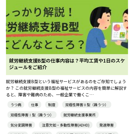
農業生産サービス
就労継続支援B型の仕事内容は？平均工賃や1日のスケ
ご利用ガイド
ジュールをご紹介
就労継続支援B型という福祉サービスがあるのをご存知でしょう
法人向けページ
か？ この就労継続支援B型の福祉サービスの内容を簡単に解説す
ると、障害や難病のため、一般企業で働くこ…
うつ病
仕事
制度
双極性障害Ⅱ型（躁うつ）
メニューを閉じる
双極性障害Ⅰ型（躁うつ）
就労継続支援事業所
気分変調障害
注意欠如・多動性障害(ADHD)
発達障害