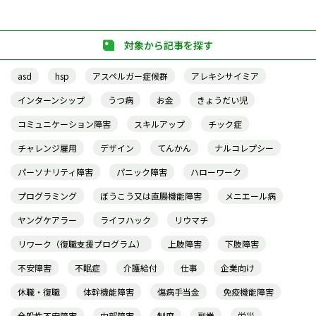
対象から記事を探す
asd
hsp
アスペルガー症候群
アレキシサイミア
インターンシップ
うつ病
お金
きょうだい児
コミュニケーション障害
スキルアップ
チック症
チャレンジ雇用
デザイン
てんかん
ナルコレプシー
パーソナリティ障害
パニック障害
ハローワーク
プログラミング
ぼうこう又は直腸機能障害
メニエール病
ヤングケアラー
ライフハック
リウマチ
リワーク（復職支援プログラム）
上肢障害
下肢障害
不安障害
不眠症
介護給付
仕事
企業向け
休職・復職
体幹機能障害
傷病手当金
免疫機能障害
全般性不安障害
内部障害
制度
副業
労災