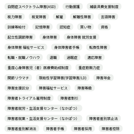
自閉症スペクトラム障害(ASD)
行動援護
補装具費支援制度
視力障害
視覚障害
解雇
解離性障害
言語障害
訓練等給付
記憶障害
認知症
買い物
資格
起立性調節障害
身体障害
身体障害 就労支援
身体障害 福祉サービス
身体障害者手帳
転換性障害
転職・就職ノウハウ
退職
過眠症
適応障害
重度心身障害児（者）医療費助成制度
重症筋無力症
関節リウマチ
限局性学習障害(学習障害/LD)
障害年金
障害支援区分
障害福祉サービス
障害等級
障害者トライアル雇用制度
障害者割引
障害者就労・生活支援センター（なかぽつ）
障害者就業・生活支援センター（なかぽつ）
障害者差別禁止法
障害者差別解消法
障害者手帳
障害者採用
障害者控除