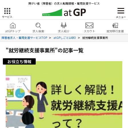
障がい者（障害者）の求人転職情報・雇用支援サービス
メニュー
サービス
障害者雇用のアットジーピー
就労移行支援
会員登録
無料
atGPトップ
求人検索
求人紹介
スカウト
就労移行支援
無料
サービスラインナップ
見学・お問い合わせ
障害者求人・雇用支援サービスTOP
atGPしごとLABO
就労継続支援事業所
atGPトップ
"就労継続支援事業所"の記事一覧
就転職支援サービス
お役立ち情報
障害者専門の就転職支援サービス
各種サービス
求人を検索する
障害者アスリート専門の就転職支援サービス
求人を紹介してもらう
スカウトを受ける
ハイスキルな障害者の転職支援サービス
就労支援サービス