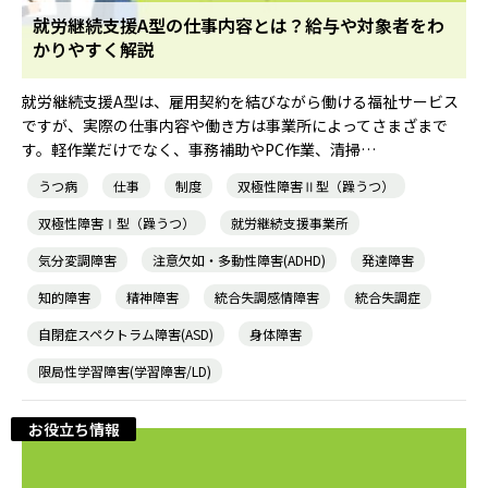
就労継続支援A型の仕事内容とは？給与や対象者をわ
かりやすく解説
就職・転職ノウハウ
障害のある新卒学生専門の就職エージェントサービス
就労継続支援A型は、雇用契約を結びながら働ける福祉サービス
お問い合わせ・よくある質問
ですが、実際の仕事内容や働き方は事業所によってさまざまで
す。軽作業だけでなく、事務補助やPC作業、清掃…
求人検索・スカウトサービス
お問い合わせ
うつ病
仕事
制度
双極性障害Ⅱ型（躁うつ）
障害者専門の求人検索・スカウトサービス
双極性障害Ⅰ型（躁うつ）
就労継続支援事業所
よくある質問
気分変調障害
注意欠如・多動性障害(ADHD)
発達障害
知的障害
精神障害
統合失調感情障害
統合失調症
就労移行支援サービス
メニューを閉じる
自閉症スペクトラム障害(ASD)
身体障害
限局性学習障害(学習障害/LD)
障害別専門支援の就労移行支援サービス
お役立ち情報
IT・Web制作スキルを身につける就労移行支援サービス