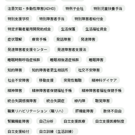
注意欠如・多動性障害(ADHD)
特例子会社
特別児童扶養手当
特別支援学校
特別障害者手当
特別障害者給付金
特定求職者雇用開発助成金
生活保護
生活福祉資金
症状理解
療育手帳
発話障害
発達障害
発達障害者支援センター
発達障害者支援法
睡眠時無呼吸症候群
睡眠相後退症候群
睡眠障害
知的障害
知的障害者更生相談所
社交不安障害
社会不安障害
移動支援
突発性難聴
精神科デイケア
精神障害
精神障害者保健福祉手帳
精神障害者福祉保健手帳
統合失調感情障害
統合失調症
緑内障
聴覚障害
職業リハビリテーション（職リハ）
肝機能障害
肢体不自由
腎臓機能障害
自己分析
自立支援医療
自立支援医療制度
自立支援給付
自立訓練（生活訓練）