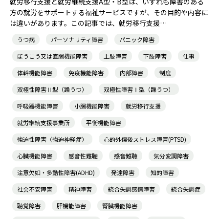
就労移行支援と就労継続支援A型・B型は、いずれも障害のある
方の就労をサポートする福祉サービスですが、その目的や内容に
は違いがあります。この記事では、就労移行支援…
うつ病
パーソナリティ障害
パニック障害
ぼうこう又は直腸機能障害
上肢障害
下肢障害
仕事
体幹機能障害
免疫機能障害
内部障害
制度
双極性障害Ⅱ型（躁うつ）
双極性障害Ⅰ型（躁うつ）
呼吸器機能障害
小腸機能障害
就労移行支援
就労継続支援事業所
平衡機能障害
強迫性障害（強迫神経症）
心的外傷後ストレス障害(PTSD)
心臓機能障害
感音性難聴
感音難聴
気分変調障害
注意欠如・多動性障害(ADHD)
発達障害
知的障害
社会不安障害
精神障害
統合失調感情障害
統合失調症
聴覚障害
肝機能障害
腎臓機能障害