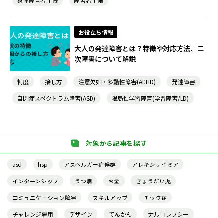
身体障害者手帳
障害者手帳
お役立ち情報
大人の発達障害とは？特徴や対応方法、二
次障害について解説
制度
接し方
注意欠如・多動性障害(ADHD)
発達障害
自閉症スペクトラム障害(ASD)
限局性学習障害(学習障害/LD)
対象から記事を探す
asd
hsp
アスペルガー症候群
アレキシサイミア
インターンシップ
うつ病
お金
きょうだい児
コミュニケーション障害
スキルアップ
チック症
チャレンジ雇用
デザイン
てんかん
ナルコレプシー