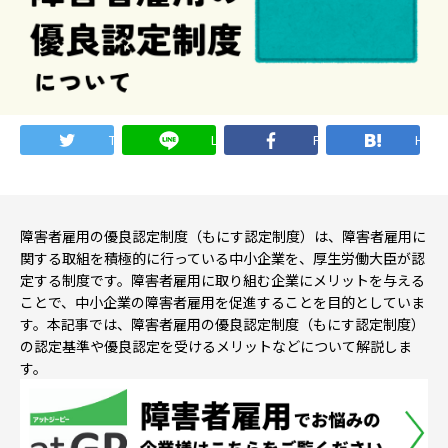
就職・転職ノウハウ
障害のある新卒学生専門の就職エージェントサービス
お問い合わせ・よくある質問
Twitter
LINE
Facebook
Hate
求人検索・スカウトサービス
お問い合わせ
障害者専門の求人検索・スカウトサービス
よくある質問
障害者雇用の優良認定制度（もにす認定制度）は、障害者雇用に
関する取組を積極的に行っている中小企業を、厚生労働大臣が認
定する制度です。障害者雇用に取り組む企業にメリットを与える
就労移行支援サービス
ことで、中小企業の障害者雇用を促進することを目的としていま
メニューを閉じる
す。本記事では、障害者雇用の優良認定制度（もにす認定制度）
障害別専門支援の就労移行支援サービス
の認定基準や優良認定を受けるメリットなどについて解説しま
す。
IT・Web制作スキルを身につける就労移行支援サービス