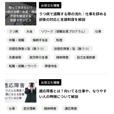
お役立ち情報
うつ病で退職する際の流れ｜仕事を辞める
前後の対応と支援制度を解説
うつ病
お金
リワーク（復職支援プログラム）
仕事
休職・復職
傷病手当金
制度
双極性障害Ⅱ型（躁うつ）
双極性障害Ⅰ型（躁うつ）
失業保険
就労移行支援
精神障害
自立支援医療
転職・就職ノウハウ
障害年金
お役立ち情報
適応障害とは？向いてる仕事や、なりやす
い人の特徴について解説
仕事
症状理解
精神障害
適応障害