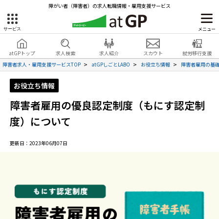
障がい者（障害者）の求人転職情報・雇用支援サービス
メニュー
サービス
障害者雇用のアットジーピー
就労移行支援
会員登録
無料
atGPトップ
求人検索
求人紹介
スカウト
就労移行支援
無料
サービスラインナップ
見学・お問い合わせ
障害者求人・雇用支援サービスTOP
atGPしごとLABO
お役立ち情報
障害者雇用の基
atGPトップ
お役立ち情報
就転職支援サービス
障害者雇用の優良認定制度（もにす認定制
障害者専門の就転職支援サービス
各種サービス
度）について
求人を検索する
更新日：2023年06月07日
障害者アスリート専門の就転職支援サービス
求人を紹介してもらう
スカウトを受ける
ハイスキルな障害者の転職支援サービス
就労支援サービス