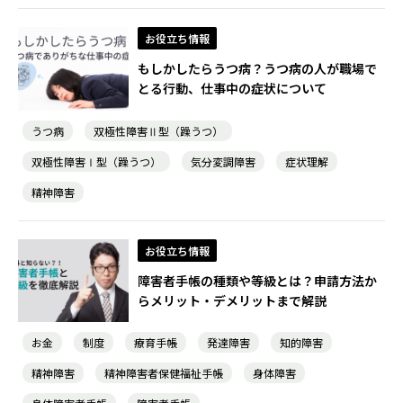
お役立ち情報
もしかしたらうつ病？うつ病の人が職場で
とる行動、仕事中の症状について
うつ病
双極性障害Ⅱ型（躁うつ）
双極性障害Ⅰ型（躁うつ）
気分変調障害
症状理解
精神障害
お役立ち情報
障害者手帳の種類や等級とは？申請方法か
らメリット・デメリットまで解説
お金
制度
療育手帳
発達障害
知的障害
精神障害
精神障害者保健福祉手帳
身体障害