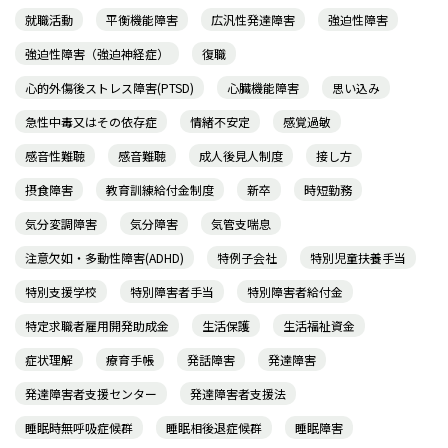
就職活動
平衡機能障害
広汎性発達障害
強迫性障害
強迫性障害（強迫神経症）
復職
心的外傷後ストレス障害(PTSD)
心臓機能障害
思い込み
急性中毒又はその依存症
情緒不安定
感覚過敏
感音性難聴
感音難聴
成人後見人制度
接し方
摂食障害
教育訓練給付金制度
新卒
時短勤務
気分変調障害
気分障害
気管支喘息
注意欠如・多動性障害(ADHD)
特例子会社
特別児童扶養手当
特別支援学校
特別障害者手当
特別障害者給付金
特定求職者雇用開発助成金
生活保護
生活福祉資金
症状理解
療育手帳
発話障害
発達障害
発達障害者支援センター
発達障害者支援法
睡眠時無呼吸症候群
睡眠相後退症候群
睡眠障害