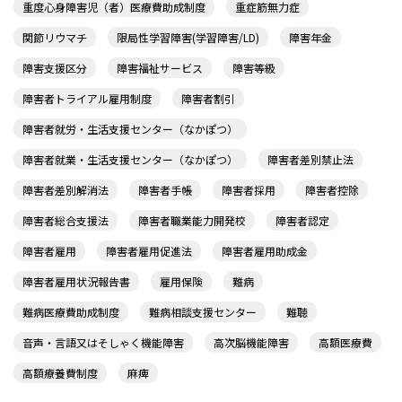
重度心身障害児（者）医療費助成制度
重症筋無力症
関節リウマチ
限局性学習障害(学習障害/LD)
障害年金
障害支援区分
障害福祉サービス
障害等級
障害者トライアル雇用制度
障害者割引
障害者就労・生活支援センター（なかぽつ）
障害者就業・生活支援センター（なかぽつ）
障害者差別禁止法
障害者差別解消法
障害者手帳
障害者採用
障害者控除
障害者総合支援法
障害者職業能力開発校
障害者認定
障害者雇用
障害者雇用促進法
障害者雇用助成金
障害者雇用状況報告書
雇用保険
難病
難病医療費助成制度
難病相談支援センター
難聴
音声・言語又はそしゃく機能障害
高次脳機能障害
高額医療費
高額療養費制度
麻痺