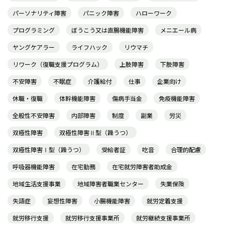
パーソナリティ障害
パニック障害
ハローワーク
プログラミング
ぼうこう又は直腸機能障害
メニエール病
ヤングケアラー
ライフハック
リウマチ
リワーク（復職支援プログラム）
上肢障害
下肢障害
不安障害
不眠症
介護給付
仕事
企業向け
休職・復職
体幹機能障害
傷病手当金
免疫機能障害
全般性不安障害
内部障害
制度
副業
労災
双極性障害
双極性障害Ⅱ型（躁うつ）
双極性障害Ⅰ型（躁うつ）
受給者証
吃音
合理的配慮
呼吸器機能障害
在宅勤務
在宅就労障害者助成金
地域生活支援事業
地域障害者職業センター
失業保険
失語症
妄想性障害
小腸機能障害
就労定着支援
就労移行支援
就労移行支援事業所
就労継続支援事業所