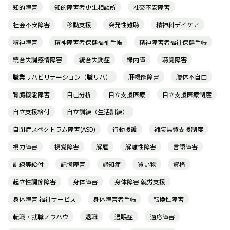
知的障害
知的障害者更生相談所
社交不安障害
社会不安障害
移動支援
突発性難聴
精神科デイケア
精神障害
精神障害者保健福祉手帳
精神障害者福祉保健手帳
統合失調感情障害
統合失調症
緑内障
聴覚障害
職業リハビリテーション（職リハ）
肝機能障害
肢体不自由
腎臓機能障害
自己分析
自立支援医療
自立支援医療制度
自立支援給付
自立訓練（生活訓練）
自閉症スペクトラム障害(ASD)
行動援護
補装具費支援制度
視力障害
視覚障害
解雇
解離性障害
言語障害
訓練等給付
記憶障害
認知症
買い物
資格
起立性調節障害
身体障害
身体障害 就労支援
身体障害 福祉サービス
身体障害者手帳
転換性障害
転職・就職ノウハウ
退職
過眠症
適応障害