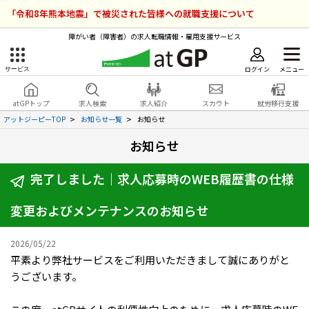
「令和8年熊本地震」で被災された皆様への就職支援について
障がい者（障害者）の求人転職情報・雇用支援サービス
ログイン
メニュー
サービス
障害者雇用のアットジーピー
ログイン
会員登録
atGPトップ
求人検索
求人紹介
スカウト
就労移行支援
無料
サービスラインナップ
アットジーピーTOP
お知らせ一覧
お知らせ
お知らせ
atGPトップ
就転職支援サービス
完了しました｜求人応募時の​WEB履歴書の​仕様
障害者専門の就転職支援サービス
各種サービス
変更および​メンテナンスの​お知らせ
求人を検索する
2026/05/22
障害者アスリート専門の就転職支援サービス
平素より弊社サービスをご利用いただきまして誠にありがと
求人を紹介してもらう
うございます。
スカウトを受ける