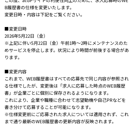
この度、atGPサイトの利便性向上のために、求人応募時のWE
ハイスキルな障害者の転職支援サービス
B履歴書の仕様を変更いたします。
就労移行支援サービス
変更日時・内容は下記をご覧ください。
就職・転職ノウハウ
■変更日時
障害のある新卒学生専門の就職エージェントサービス
2026年5月22日（金）
※上記に伴い5月22日（金）午前1時～2時にメンテナンスのた
お問い合わせ・よくある質問
めサービスを停止します。状況により時間が前後する場合があ
ります。
求人検索・スカウトサービス
お問い合わせ
■変更内容
障害者専門の求人検索・スカウトサービス
よくある質問
これまで、WEB履歴書はすべての応募先で同じ内容が参照され
る仕様でしたが、変更後は「求人に応募した時点のWEB履歴
採用をお考えの企業様はこちら
書」が企業ごとに個別に保存されるようになります。
これにより、企業や職種に合わせて志望動機や自己PRなどを
就労移行支援サービス
書き分けて応募することが可能になります。
メニューを閉じる
※仕様変更前にご応募された求人については適用されず、これ
障害別専門支援の就労移行支援サービス
まで通り最新のWEB履歴書の更新内容が反映されます。