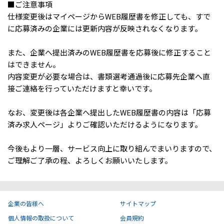
■ご注意事項
IT・Web制作スキルを身につける就労移行支援サービス
仕様変更後はマイページからWEB履歴書を修正しても、すで
に応募済みの企業には更新内容が反映されなくなります。
また、企業へ提出済みのWEB履歴書を応募後に修正すること
ソーシャルファームサービス
はできません。
内容変更が必要な場合は、書類選考通過後に応募先企業へ直
しいたけ生産で実現する
接ご連絡を行っていただけますと幸いです。
新しい障害者雇用支援サービス
なお、変更後は各企業へ提出したWEB履歴書の内容は「応募
済み求人ページ」よりご確認いただけるようになります。
今後もより一層、サービス向上に取り組んでまいりますので、
ご利用ガイド
ご理解ご了承の程、よろしくお願いいたします。
法人向けページ
企業の皆様へ
サイトマップ
個人情報の取扱について
会員規約